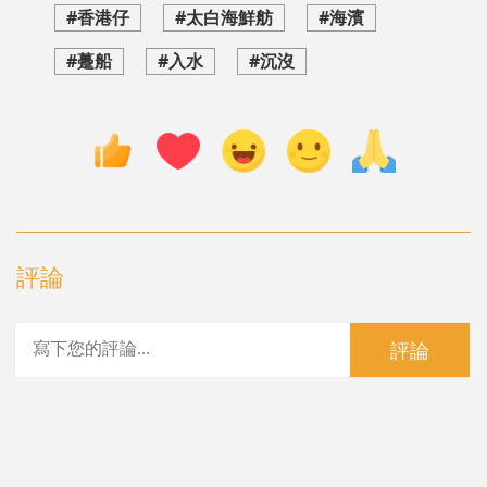
#香港仔
#太白海鮮舫
#海濱
#躉船
#入水
#沉沒
評論
評論