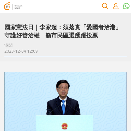
國家憲法日｜李家超：須落實「愛國者治港」
守護好管治權 籲市民區選踴躍投票
港聞
2023-12-04 12:09