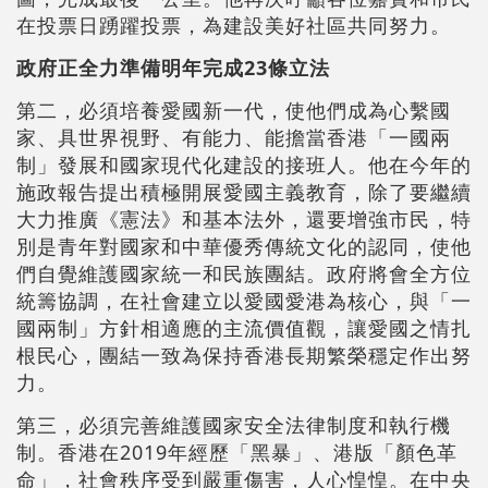
在投票日踴躍投票，為建設美好社區共同努力。
政府正全力準備明年完成23條立法
第二，必須培養愛國新一代，使他們成為心繫國
家、具世界視野、有能力、能擔當香港「一國兩
制」發展和國家現代化建設的接班人。他在今年的
施政報告提出積極開展愛國主義教育，除了要繼續
大力推廣《憲法》和基本法外，還要增強市民，特
別是青年對國家和中華優秀傳統文化的認同，使他
們自覺維護國家統一和民族團結。政府將會全方位
統籌協調，在社會建立以愛國愛港為核心，與「一
國兩制」方針相適應的主流價值觀，讓愛國之情扎
根民心，團結一致為保持香港長期繁榮穩定作出努
力。
第三，必須完善維護國家安全法律制度和執行機
制。香港在2019年經歷「黑暴」、港版「顏色革
命」，社會秩序受到嚴重傷害，人心惶惶。在中央