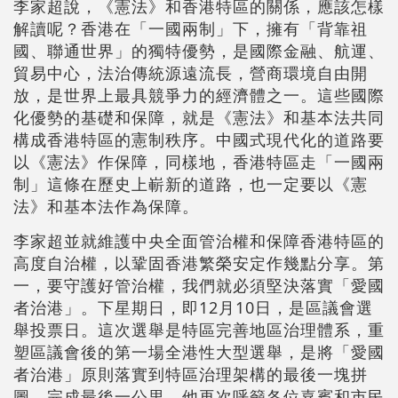
李家超說，《憲法》和香港特區的關係，應該怎樣
解讀呢？香港在「一國兩制」下，擁有「背靠祖
國、聯通世界」的獨特優勢，是國際金融、航運、
貿易中心，法治傳統源遠流長，營商環境自由開
放，是世界上最具競爭力的經濟體之一。這些國際
化優勢的基礎和保障，就是《憲法》和基本法共同
構成香港特區的憲制秩序。中國式現代化的道路要
以《憲法》作保障，同樣地，香港特區走「一國兩
制」這條在歷史上嶄新的道路，也一定要以《憲
法》和基本法作為保障。
李家超並就維護中央全面管治權和保障香港特區的
高度自治權，以鞏固香港繁榮安定作幾點分享。第
一，要守護好管治權，我們就必須堅決落實「愛國
者治港」。下星期日，即12月10日，是區議會選
舉投票日。這次選舉是特區完善地區治理體系，重
塑區議會後的第一場全港性大型選舉，是將「愛國
者治港」原則落實到特區治理架構的最後一塊拼
圖，完成最後一公里。他再次呼籲各位嘉賓和市民