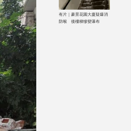
有片｜豪景花園大廈疑爆消
防喉 後樓梯慘變瀑布