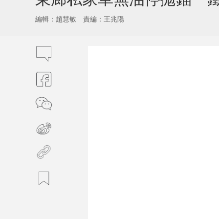
編輯：趙慧敏
責編：王兆陽