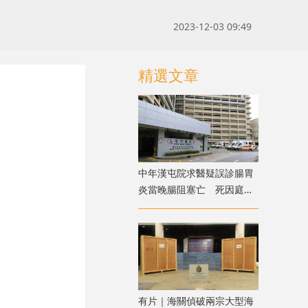
2023-12-03 09:49
精選文章
中年漢屯院求醫疑誤診腸胃
炎當晚腸阻塞亡 死因庭展
開研訊
有片｜海關偵破兩宗大型海