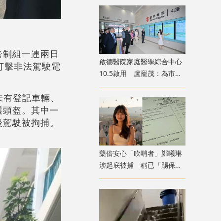
。
管制組一連兩日
啟德醫院家庭醫學綜合中心
打擊非法駕駛電
10.5啟用 盧寵茂：為市民
。
提供額外診症名額
未有登記車輛、
護頭盔。其中一
後駕駛被拘捕。
藥倍安心「吹哨者」鄭曦琳
涉起底被捕 稱已「踢保」
獲無條件釋放