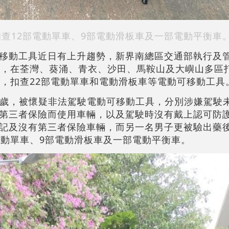
查12部電動單車、9部電動滑板車及一部電動平衡車
移動工具近日有上升趨勢，新界南總區交通部執行及
動，在荃灣、葵涌、青衣、沙田、馬鞍山及大嶼山多區
女，扣查22部電動單車和電動滑板車等電動可移動工具
53歲，被懷疑非法駕駛電動可移動工具，分別涉嫌駕駛
第三者保險而使用車輛，以及駕駛時沒有戴上認可防
記及沒有第三者保險車輛，而另一名男子更被驗出藥
電動單車、9部電動滑板車及一部電動平衡車。