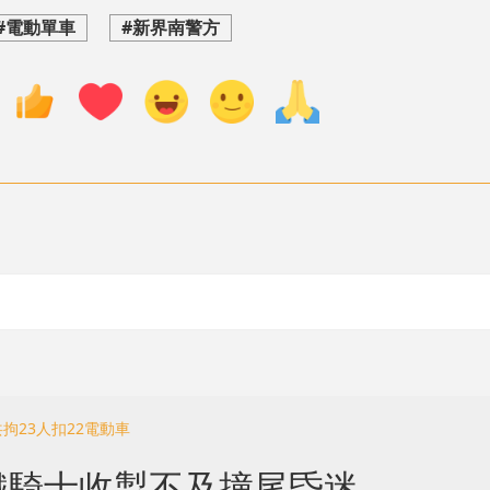
#電動單車
#新界南警方
拘23人扣22電動車
鐵騎士收掣不及撞尾昏迷