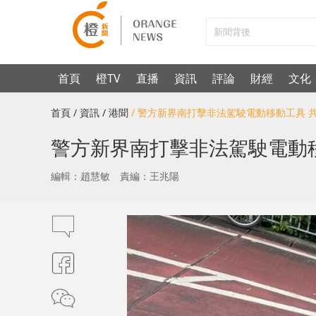
首頁
橙TV
直播
資訊
評論
財經
文化
首頁
/ 資訊
/ 港聞
/ 警方新界南打擊非法駕駛電動移動工具 共
警方新界南打擊非法駕駛電動移
編輯：趙慧敏
責編：王兆陽