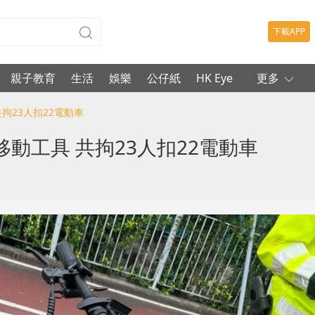
下載APP
親子教育
生活
娛樂
公仔紙
HK Eye
更多
拘23人扣22電動車
動工具 共拘23人扣22電動車