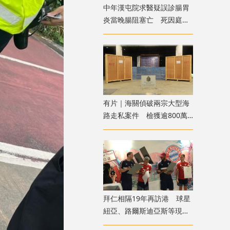
中年漢屯院求醫疑誤診腸胃
炎當晚腸阻塞亡 死因庭展
開研訊
有片｜海關偵破兩宗大型海
路走私案件 檢獲逾800萬
支私煙拘捕3人
拜仁相隔19年再訪港 球星
紐亞、路爾斯迪亞斯等現身
尖沙咀見球迷