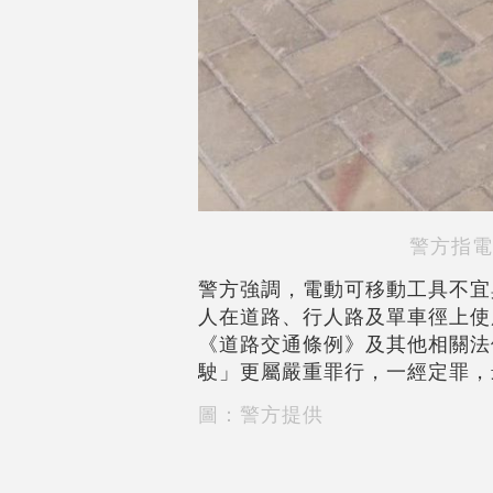
警方指電
警方強調，電動可移動工具不宜
人在道路、行人路及單車徑上使
《道路交通條例》及其他相關法
駛」更屬嚴重罪行，一經定罪，
圖：警方提供