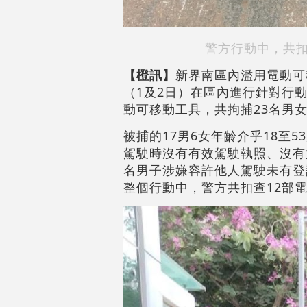
警方行動中，共扣
【橙訊】
新界南區內濫用電動可
（1及2日）在區內進行針對行
動可移動工具，共拘捕23名男
被捕的17男6女年齡介乎18至
駕駛時沒有有效駕駛執照、沒有
名男子涉嫌容許他人駕駛未有登
整個行動中，警方共扣查12部