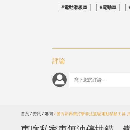
#電動滑板車
#電動車
評論
首頁
/ 資訊
/ 港聞
/ 警方新界南打擊非法駕駛電動移動工具 共
東廊私家車無油停拋錨 