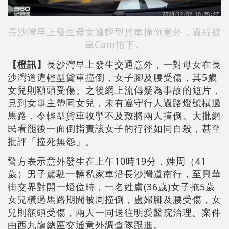
長沙灣早上發生母女遭輕型貨車撞倒意外，過程被
車Cam拍下。
【橙訊】
長沙灣早上發生交通意外，一對母女在長
沙灣道遭輕型貨車撞倒，女子腳及腰受傷，其5歲
女兒則額頭受傷。之後網上流傳疑為事故的短片，
見到女事主帶同女兒，未有遵守行人過路燈號橫過
馬路，令輕型貨車收掣不及致將兩人撞倒。大批網
民看罷後一面倒指責該女子的行徑如同自殺，甚至
批評「撞死無怨」。
警方表示意外發生在上午10時19分，姓周（41
歲）男子駕駛一輛私家車沿長沙灣道南行，至興華
街交界對開一燈位時，一名姓盧(36歲)女子拖5歲
女兒橫過馬路期間被周撞倒，盧婦腳及腰受傷，女
兒則額頭受傷，兩人一同送往明愛醫院治理。案件
由西九龍總區交通意外調查隊跟進。