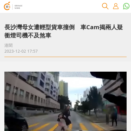
長沙灣母女遭輕型貨車撞倒 車Cam揭兩人疑
衝燈司機不及煞車
港聞
2023-12-02 17:57