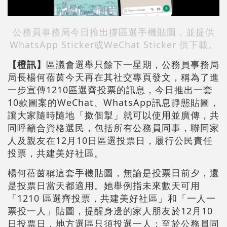
公務員事務局今日推出撐區選手機貼圖，並提供
WhatsApp Sticker或WeChat Sticker 供下載。
【橙訊】
區議會選舉只餘下一星期，公務員事務局
局長楊何蓓茵今天再在其社交專頁發文，稱為了進
一步宣傳1210區選齊投票的訊息，今日推出一套
10款圖案的WeChat、WhatsApp訊息靜態貼圖，
讓大家隨時隨地「撳個掣」就可以使用並廣傳，共
同呼籲合資格選民，包括所有公務員同事，聯同家
人及親友在12月10日區選投票日，履行公民責任
投票，共建美好社區。
楊何蓓茵稱這套手機貼圖，無論是投票日前夕，還
是投票日當天都適用。她舉例指未來數天可用
「1210 區選齊投票，共建美好社區」和「一人一
票投一人」貼圖，提醒身邊的家人朋友於12月10
日投票日，地方選區只須投選一人；至於公務員同