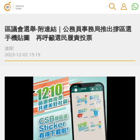
區議會選舉‧附連結｜公務員事務局推出撐區選
手機貼圖 再呼籲選民履責投票
港聞
2023-12-02 15:19