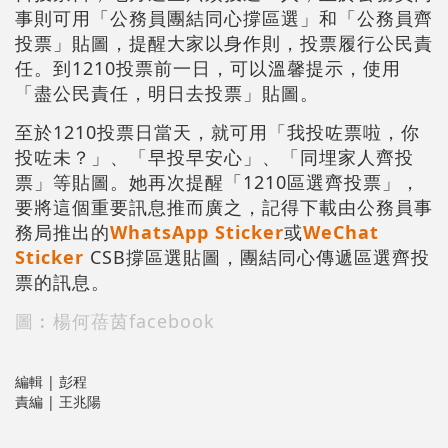
事則可用「公務員團結同心撐區選」和「公務員齊
投票」貼圖，提醒大家以身作則，投票履行公民責
任。到1210投票前一日，可以溫馨提示，使用
「盡公民責任，明日去投票」貼圖。
至於1210投票日當天，就可用「我投咗票啦，你
投咗未？」、「早投早安心」、「同埋家人齊投
票」等貼圖。她再次提醒「1210區選齊投票」，
要將這個重要訊息推而廣之，記得下載由公務員事
務局推出的
WhatsApp Sticker
或
WeChat
Sticker
CSB撐區選貼圖，團結同心傳遞區選齊投
票的訊息。
圖︰楊何蓓茵facebook
編輯 | 彭程
責編 | 王兆陽