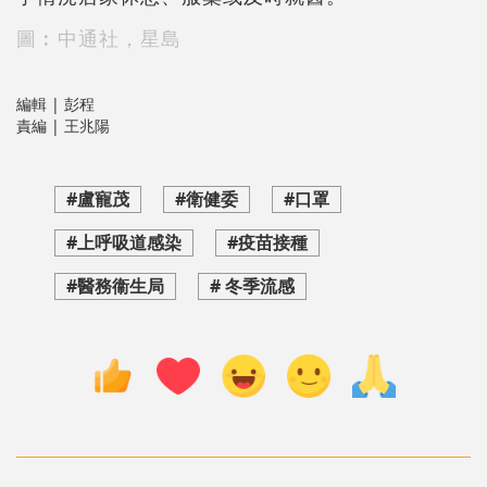
圖︰中通社，星島
編輯 | 彭程
責編 | 王兆陽
#盧寵茂
#衛健委
#口罩
#上呼吸道感染
#疫苗接種
#醫務衞生局
# 冬季流感