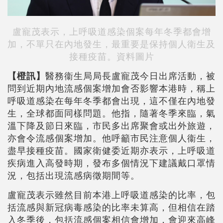
盧寵茂表示，上呼吸道感染個案
每年冬季都會
增
加，不單只在內地發生，最重要是保持個人衛生及
接種疫苗。資料圖片
【橙訊】
醫務衞生局局長盧寵茂今日出席活動，被
問到近期內地流感個案增加會否影響本港時，稱上
呼吸道感染在每年冬季都會出現，這不僅在內地發
生，全球都面同樣問題。他指，隨著冬季來臨，氣
溫下降及節日來臨，市民多出席聚會或出外旅遊，
亦會令流感個案增加。他呼籲市民注意個人衞生，
盡早接種疫苗。國家衛健委近期亦表示，上呼吸道
疾病進入高發時期，發布多個情況下建議戴口罩情
況，包括出現流感病徵期間等。
盧寵茂表示雖然目前本港上呼吸道感染的比率，包
括流感與新冠病毒感染的比率未算高，但相信在踏
入冬季後，包括流感個案相信會增加，會迎來高峰