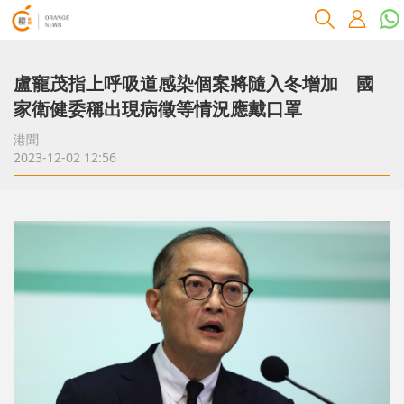
盧寵茂指上呼吸道感染個案將隨入冬增加 國
家衛健委稱出現病徵等情況應戴口罩
港聞
2023-12-02 12:56