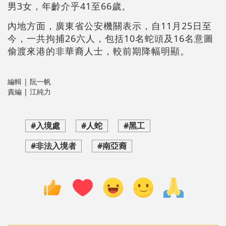
男3女，年齡介乎41至66歲。
內地方面，廣東省公安機關表示，自11月25日至
今，一共拘捕26六人，包括10名蛇頭及16名意圖
偷渡來港的非華裔人士，較前期降幅明顯。
編輯 | 阮一帆
責編 | 江純力
#入境處
#人蛇
#黑工
#非法入境者
#南亞裔