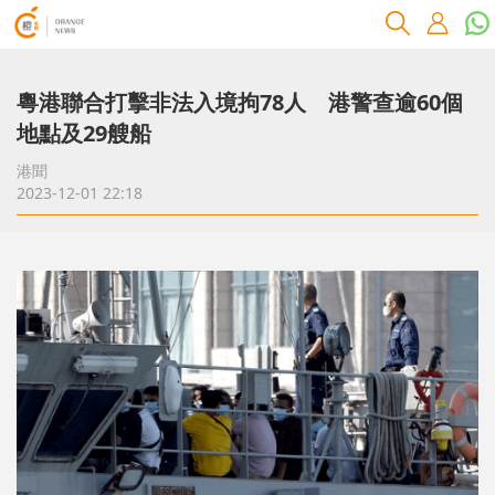
粵港聯合打擊非法入境拘78人 港警查逾60個
地點及29艘船
港聞
2023-12-01 22:18