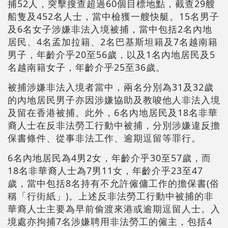
捕52人，突擊搜查超過60個目標地點，截查29艘
船隻及452名人士，當中檢獲一艘快艇。15名男子
及6名女子涉嫌非法入境被捕，當中包括2名內地
居民、4名孟加拉籍、2名巴基斯坦籍及7名越南籍
男子，年齡介乎20至56歲，以及1名內地居民及5
名越南籍女子，年齡介乎25至36歲。
被捕涉嫌非法入境者當中，兩名分別為31及32歲
的內地居民男子亦因涉嫌協助及教唆他人非法入境
及留在香港被捕。此外，6名內地居民及18名非華
裔人士在反非法勞工行動中被捕，分別涉嫌違反擔
保書條件、從事非法工作、逾期逗留等罪行。
6名內地居民為4男2女，年齡介乎30至57歲，而
18名非華裔人士為7男11女，年齡介乎23至47
歲，當中包括8名持有不允許僱傭工作的擔保書(俗
稱「行街紙」)。上述反非法勞工行動中被捕的非
華裔人士主要為早前偷渡來港或逾期逗留人士。入
境處亦拘捕7名涉嫌聘用非法勞工的僱主，包括4