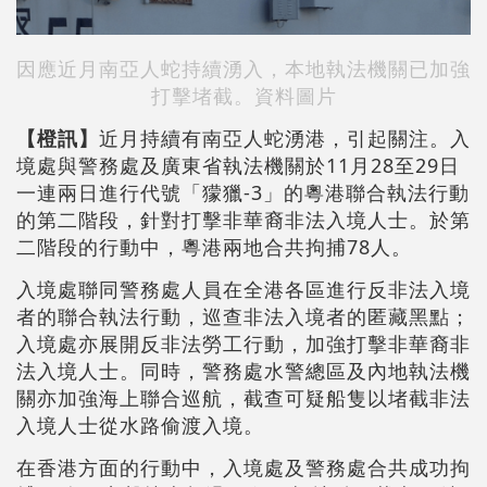
因應近月南亞人蛇持續湧入，本地執法機關已加強
打擊堵截。資料圖片
【橙訊】
近月持續有南亞人蛇湧港，引起關注。入
境處與警務處及廣東省執法機關於11月28至29日
一連兩日進行代號「獴獵-3」的粵港聯合執法行動
的第二階段，針對打擊非華裔非法入境人士。於第
二階段的行動中，粵港兩地合共拘捕78人。
入境處聯同警務處人員在全港各區進行反非法入境
者的聯合執法行動，巡查非法入境者的匿藏黑點；
入境處亦展開反非法勞工行動，加強打擊非華裔非
法入境人士。同時，警務處水警總區及內地執法機
關亦加強海上聯合巡航，截查可疑船隻以堵截非法
入境人士從水路偷渡入境。
在香港方面的行動中，入境處及警務處合共成功拘