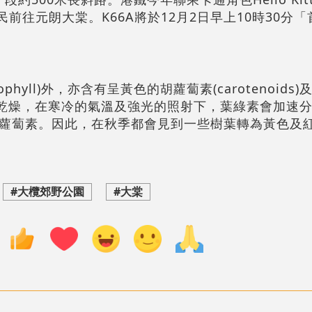
載市民前往元朗大棠。K66A將於12月2日早上10時30分
phyll)外，亦含有呈黃色的胡蘿蔔素(carotenoids
天的天氣乾燥，在寒冷的氣溫及強光的照射下，葉綠素會加速
蘿蔔素。因此，在秋季都會見到一些樹葉轉為黃色及
#大欖郊野公園
#大棠