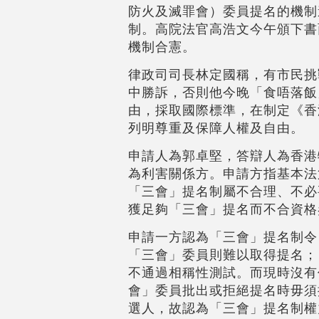
防火及滅罪會）委員提名的機制
制。高院法官高浩文今午頒下書
機制合憲。
律政司司長林定國稱，有市民挑
中勝訴，否則他今晚「食唔落飯
由，採取國際標準，在制定《香
列明尊重及保障人權及自由。
申請人為郭卓堅，答辯人為香港
為利害關係方。申請方指基本法
「三會」提名制屬不合理、不必
獲足夠「三會」提名而不合資格
申請一方認為「三會」提名制令
「三會」委員則難以取得提名；
不通過相稱性測試。而現時沒有
會」委員批出或拒絕提名時毋須
選人，故認為「三會」提名制權