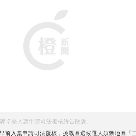
郭卓堅入稟申請司法覆核終告敗訴。
早前入稟申請司法覆核，挑戰區選候選人須獲地區「