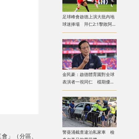
足球峰會啟德上演大批內地
球迷捧場 拜仁2:1擊敗阿士
東維拉
金民豪：啟德體育園對全球
表演者一視同仁 檔期優先
給體育活動
警葵涌截查違泊私家車 檢
三會」（分區、