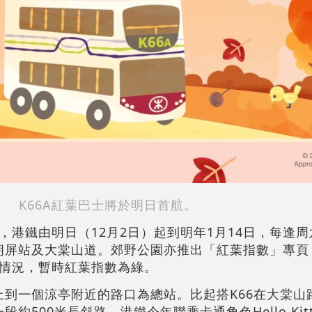
K66A紅葉巴士將於明日首航。
，港鐵由明日（12月2日）起到明年1月14日，每逢
來朗屏站及大棠山道。郊野公園亦推出「紅葉指數」專頁
情況，暫時紅葉指數為綠。
路上到一個涼亭附近的路口為總站。比起搭K66在大棠山
約500米長斜路。港鐵今年聯乘卡通角色Hello Kitty