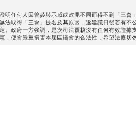
證明任何人因曾參與示威或政見不同而得不到「三會
無法取得「三會」提名及其原因，遂建議日後若有不
定。政府一方強調，是次司法覆核沒有任何有效證據
憲，便會嚴重損害本屆區議會的合法性，希望法庭切
選舉宣傳工程正進行得如火如荼，候選人已積極拉票
舞，希望法庭給予此背景情況重大比重，拒絕受理是
違憲
#覆核
#郭卓堅
#區選三會提名制