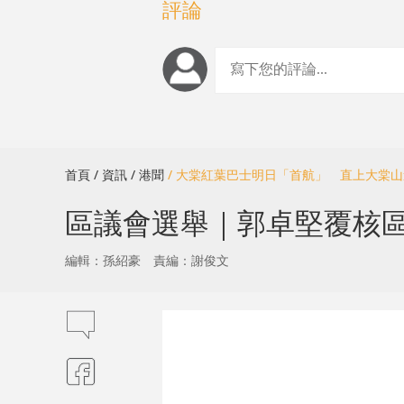
評論
首頁
/ 資訊
/ 港聞
/ 大棠紅葉巴士明日「首航」 直上大棠山
區議會選舉｜郭卓堅覆核
編輯：孫紹豪
責編：謝俊文