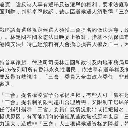
違憲，違反港人享有選舉及被選舉的權利，要求法庭
面判辭，判郭卓堅敗訴，裁定區選候選人須取得「三
戰區議會選舉規定候選人須獲三會提名的做法違憲，
」。林定國在國家憲法日晚宴上致辭，指基本法保障
港國安法》時已經預料有人會擔心損害人權及自由，
特首李家超，律政司司長林定國和政制及內地事務局
第26條列明所有香港永久性居民，依法享有選舉權及
要及帶有歧視性，「三會」委員又全由政府委任，非
參選。
「三會」提名權凌駕予公眾提名權，有些人可「贏在
「三會」提名制的限制超出合理所需，又限制了選民
任何指引指示「三會」委員什麼情況批出或拒絕提名
提供原因，有可能傾向於偏袒某些政黨或原本也是「
力過大，造成非「三會」人士獲得候選資格的障礙，