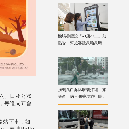
機場餐廳設「AI店小二」助
點餐 幫旅客諗夠唔夠時間
食完先上機
強颱風白海豚吹襲沖繩 旅
周六、日及公眾
議會：約三個香港旅行團在
，每逢周五會
當地全部安全
路站下車，如
，安排Hello