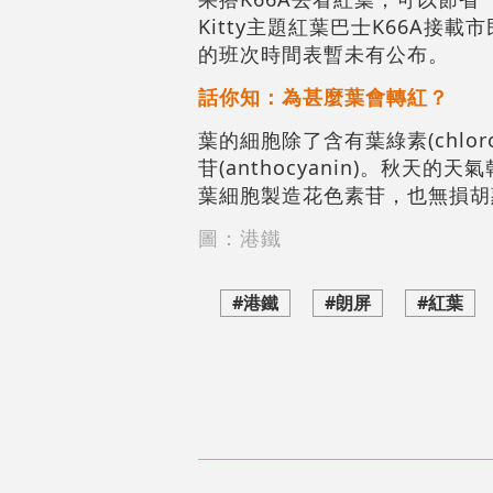
Kitty主題紅葉巴士K66A接
的班次時間表暫未有公布。
話你知：為甚麼葉會轉紅？
葉的細胞除了含有葉綠素(chloro
苷(anthocyanin)。秋
葉細胞製造花色素苷，也無損胡
圖：港鐵
#港鐵
#朗屏
#紅葉