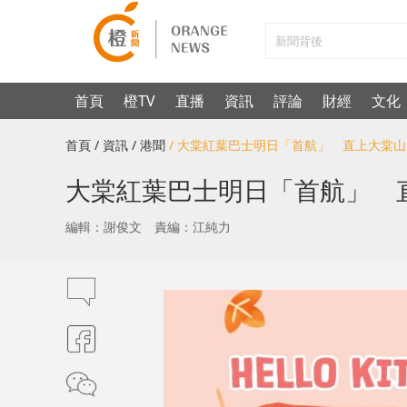
首頁
橙TV
直播
資訊
評論
財經
文化
首頁
/ 資訊
/ 港聞
/ 大棠紅葉巴士明日「首航」 直上大棠山
大棠紅葉巴士明日「首航」 直
編輯：謝俊文
責編：江純力