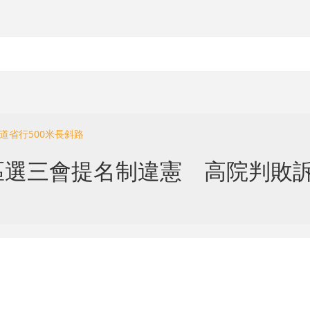
道省行500米長斜路
區選三會提名制違憲 高院判敗