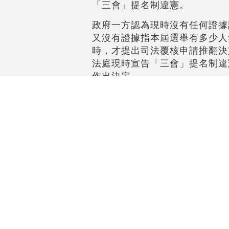
「三會」提名制違憲。
政府一方認為現時沒有任何證據
又沒有證據指本屆選舉有多少人
時，才提出司法覆核申請推翻決
法庭現時宣告「三會」提名制違
作出決定。
政府一方特別提到，現時區議會
橫額及旗幟，宣傳單張在街上飛
請。
圖：星島
#高院
#區議會選舉
#