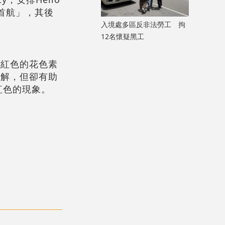
「首航」，其後
入境處多區反非法勞工 拘
12名懷疑黑工
)及紅色的花色素
分解，但卻有助
紅色的現象。