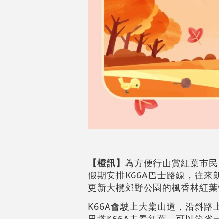
【橙訊】
為方便行山賞紅葉市民
假期安排K66A巴士路線，往
更新大欖郊野公園的楓香林紅葉
K66A會駛上大棠山道，沿斜
果搭K66A去看紅葉，可以節省一段