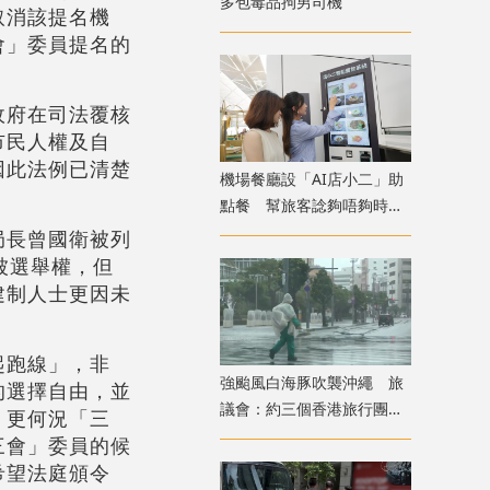
多包毒品拘男司機
取消該提名機
會」委員提名的
政府在司法覆核
市民人權及自
因此法例已清楚
機場餐廳設「AI店小二」助
點餐 幫旅客諗夠唔夠時間
食完先上機
局長曾國衛被列
被選舉權，但
建制人士更因未
起跑線」，非
強颱風白海豚吹襲沖繩 旅
的選擇自由，並
議會：約三個香港旅行團在
，更何況「三
當地全部安全
三會」委員的候
希望法庭頒令