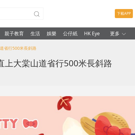
下載APP
親子教育
生活
娛樂
公仔紙
HK Eye
更多
道省行500米長斜路
上大棠山道省行500米長斜路