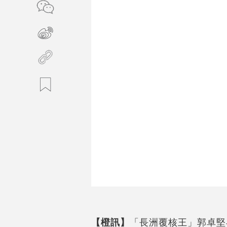
【橙訊】
「長洲覆核王」郭卓堅