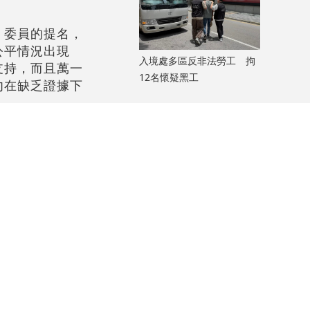
」委員的提名，
公平情況出現
入境處多區反非法勞工 拘
支持，而且萬一
12名懷疑黑工
勿在缺乏證據下
，各區掛滿宣傳
次司法覆核申