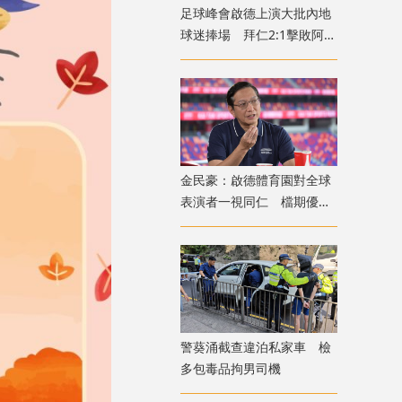
足球峰會啟德上演大批內地
球迷捧場 拜仁2:1擊敗阿士
東維拉
金民豪：啟德體育園對全球
表演者一視同仁 檔期優先
給體育活動
警葵涌截查違泊私家車 檢
多包毒品拘男司機