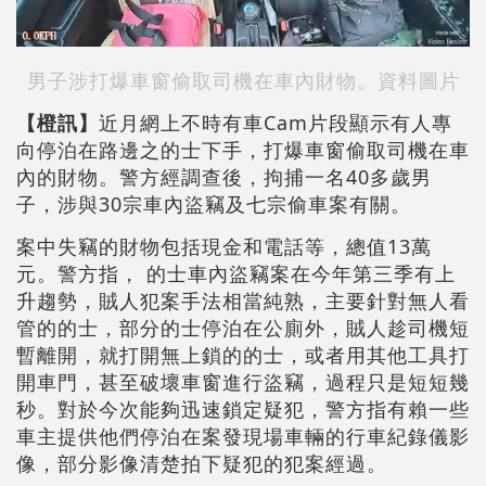
男子涉打爆車窗偷取司機在車內財物。資料圖片
【橙訊】
近月網上不時有車Cam片段顯示有人專
向停泊在路邊之的士下手，打爆車窗偷取司機在車
內的財物。警方經調查後，拘捕一名40多歲男
子，涉與30宗車內盜竊及七宗偷車案有關。
案中失竊的財物包括現金和電話等，總值13萬
元。警方指， 的士車內盜竊案在今年第三季有上
升趨勢，賊人犯案手法相當純熟，主要針對無人看
管的的士，部分的士停泊在公廁外，賊人趁司機短
暫離開，就打開無上鎖的的士，或者用其他工具打
開車門，甚至破壞車窗進行盜竊，過程只是短短幾
秒。對於今次能夠迅速鎖定疑犯，警方指有賴一些
車主提供他們停泊在案發現場車輛的行車紀錄儀影
像，部分影像清楚拍下疑犯的犯案經過。