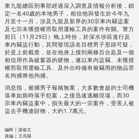
東九龍總區刑事部經過深入調查及情報分析後，鎖
定一名40歲的本地男子，相信他與發生於今年九
月至十一月，涉及九龍及新界的30宗車內竊盜案
及七宗未獲授權而取用運輸工具的案件有關。警方
前日（11月29日）晚上時份，於深水埗區進行反
車內竊盜行動，其間發現該名目標男子形跡可疑，
於是上前截查，並在他身上搜到兩條百合匙及一個
相信用作為破窗器的硬物，遂以車內盜竊、未獲授
權而取用運輸工具、及外出時備有偷竊用的物品罪
名拘捕將他拘捕。
消息指，被捕男子報稱無業，大多數會趁的士司機
落車如廁時落手犯案，之後迅速逃離現場，而30
宗車內竊盜案中，損失最大的一宗案件，受害人被
盜去手機連財物，大約1.7萬元。
編輯 | 謝俊文
責編 | 王兆陽