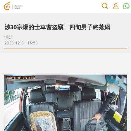
涉30宗爆的士車窗盜竊 四旬男子終落網
港聞
2023-12-01 15:53