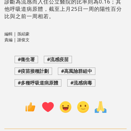
診斷為流感而入住公立醫院的比率則為0.16；其
他呼吸道病原體，截至上月25日一周的陽性百分
比與之前一周相若。
編輯 | 孫紹豪
責編 | 謝俊文
#衞生署
#流感疫苗
#疫苗接種計劃
#高風險群組中
#多種呼吸道病原體
#流感病毒