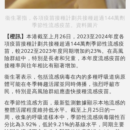
衞生署指，各項疫苗接種計劃共接種超過144萬劑
季節性流感疫苗。資料圖片
【橙訊】
本港截至上月26日，2023至2024年度各
項疫苗接種計劃共接種超過144萬劑季節性流感疫
苗，較2022至2023年度同期增加約23%。在高風
險群組中，特別是長者和兒童，本年度流感疫苗的
接種率與往年相比有顯著增加。
衞生署表示，包括流感病毒在內的多種呼吸道病原
體可能在冬季轉趨活躍並同時傳播，強烈呼籲市
民，特別是高風險群組應盡快接種流感疫苗。
在季節性流感方面，最新監測數據顯示本地流感的
整體活躍程度維持低水平。截至上月25日的一
周，收集的呼吸道樣本中，季節性流感病毒陽性百
分比為3.92%，低於9.21%的基線水平，同期主要