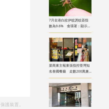
7月全港白紋伊蚊誘蚊器指
數為9.6% 食環署：顯示分
布情況頗為廣泛
菜商東主報東張指控荃灣知
名泰國餐廳 走數200萬兼
呃政府2000萬擔保貸款
幕保護裝置。