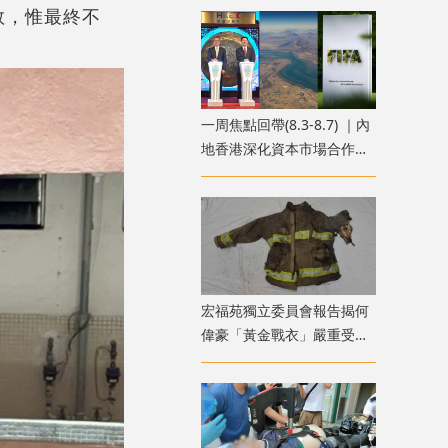
救，惟最終不
一周焦點回帶(8.3-8.7) ｜內
地香港深化資本市場合作
霍爾木茲海峽外交突破 國
際足協股權風波
宏福苑獨立委員會報告揭何
偉豪「黃金戰衣」嚴重受
損 或曾長時間接觸高溫