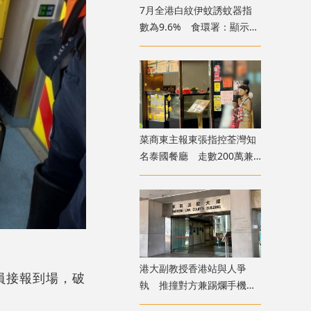
7月全港白紋伊蚊誘蚊器指
數為9.6% 食環署：顯示分
布情況頗為廣泛
菜商東主報東張指控荃灣知
名泰國餐廳 走數200萬兼
呃政府2000萬擔保貸款
港大副教授香港站與人爭
員接報到場，破
執 推撞對方兼踢爛手機
准簽保守行為兩年