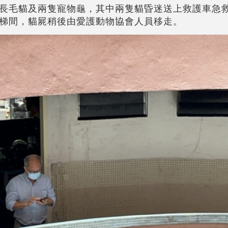
長毛貓及兩隻寵物龜，其中兩隻貓昏迷送上救護車急
梯間，貓屍稍後由愛護動物協會人員移走。