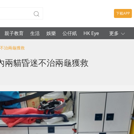
下載APP
親子教育
生活
娛樂
公仔紙
HK Eye
更多
迷不治兩龜獲救
內兩貓昏迷不治兩龜獲救