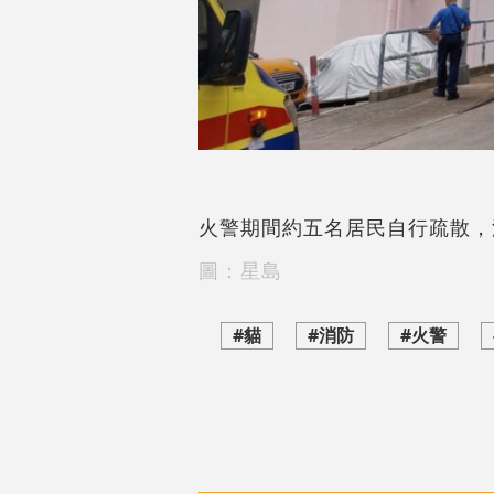
火警期間約五名居民自行疏散，
圖：星島
#貓
#消防
#火警