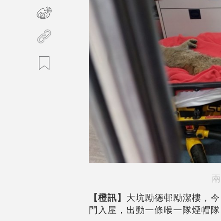
兩
【橙訊】
大坑勵德邨勵潔樓，今
門入屋，出動一條喉一隊煙帽隊