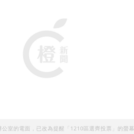
公室的電面，已改為提醒「1210區選齊投票」的螢