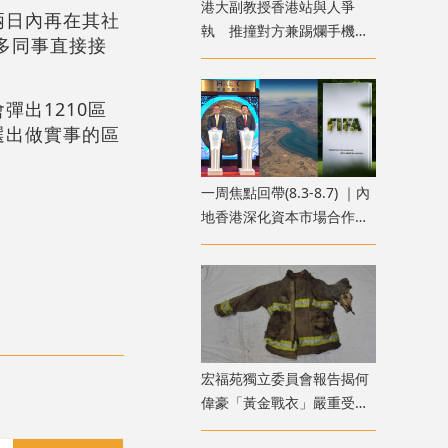
港大副教授香港站與人爭
兩日內再在其社
執 推撞對方兼踢爛手機
多同事直接接
准簽保守行為兩年
出1210區
選出做實事的區
一周焦點回帶(8.3-8.7) ｜內
地香港深化資本市場合作
霍爾木茲海峽外交突破 國
際足協股權風波
宏福苑獨立委員會報告揭何
偉豪「黃金戰衣」嚴重受
損 或曾長時間接觸高溫