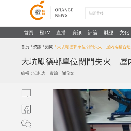
首頁
橙TV
直播
資訊
評論
財經
文化
首頁
/ 資訊
/ 港聞
/ 大坑勵德邨單位閉門失火 屋內兩貓昏
大坑勵德邨單位閉門失火 屋
編輯：江純力
責編：謝俊文