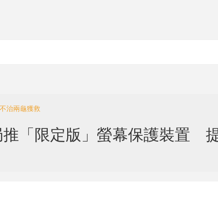
迷不治兩龜獲救
局推「限定版」螢幕保護裝置 