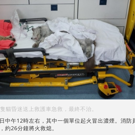
隻貓昏迷送上救護車急救，最終不治。
日中午12時左右，其中一個單位起火冒出濃煙。消防
，約26分鐘將火救熄。