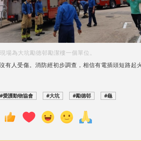
現場為大坑勵德邨勵潔樓一個單位。
沒有人受傷。消防經初步調查，相信有電插頭短路起
#愛護動物協會
#大坑
#勵德邨
#龜