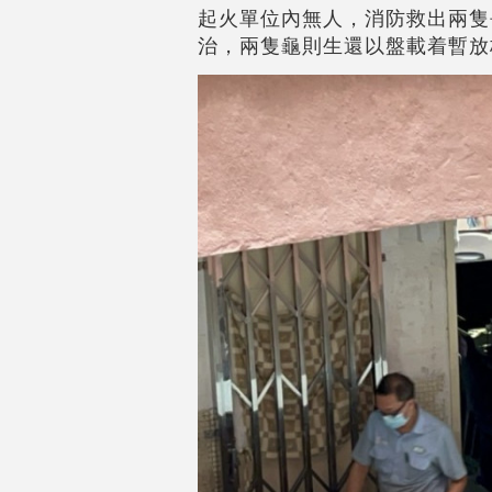
起火單位內無人，消防救出兩隻
治，兩隻龜則生還以盤載着暫放