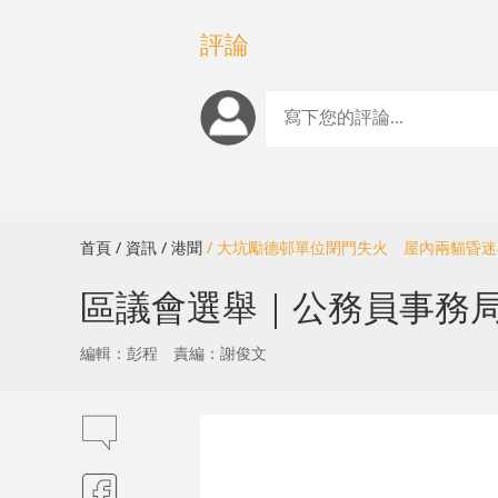
評論
首頁
/ 資訊
/ 港聞
/ 大坑勵德邨單位閉門失火 屋內兩貓昏
區議會選舉｜公務員事務
編輯：彭程
責編：謝俊文