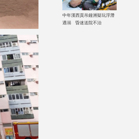
中年漢西貢吊鐘洲疑玩浮潛
遇溺 昏迷送院不治