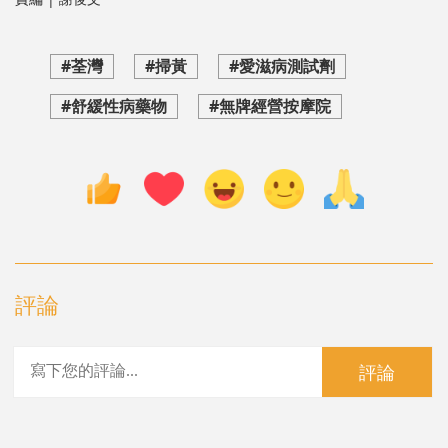
#荃灣
#掃黃
#愛滋病測試劑
#舒緩性病藥物
#無牌經營按摩院
評論
評論