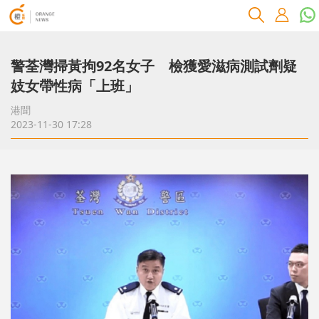
警荃灣掃黃拘92名女子 檢獲愛滋病測試劑疑
妓女帶性病「上班」
港聞
2023-11-30 17:28