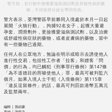
警方指，在行動中搜獲愛滋病測試劑及舒緩性病的藥
物，不排除部分妓女帶同性病。
警方表示，荃灣警區早前夥同入境處於本月一日起
展開「火狼行動」，拘捕92名女子，起獲大量避
孕套、潤滑劑外，更撿獲愛滋病測試劑，以及治療
或舒緩性病症狀的藥物，或者皮膚病的藥物，當中
有一些藥物已過期。
任何人在公眾地方，無論在明示或暗示去誘使他人
進行性交易，包括性工作者「拉客」和嫖客「問
價」的行為，均已觸犯《刑事罪行條例》第147條
「為不道德目的而唆使他人」罪，最高可被判監六
個月。如果入境人士干犯《入境條例》第115章
「違反逗留條件」的話，最高可判罰款港幣五萬元
及監禁兩年。
編輯 | 孫紹豪
責編 | 謝俊文