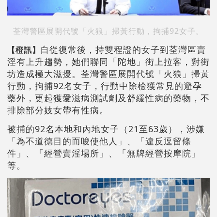
荃灣警區展開代號「火狼」掃黃行動，拘捕92女子。
自從復常後，持雙程證的女子到荃灣區賣
【橙訊】
淫有上升趨勢，她們聯同「陀地」街上拉客，對街
坊造成極大滋擾。荃灣警區展開代號「火狼」掃黃
行動，拘捕92名女子，行動中除檢獲常見的避孕
藥外，更起獲愛滋病測試劑及舒緩性病的藥物，不
排除部分妓女帶有性病。
被捕的92名本地和內地女子（21至63歲），涉嫌
「為不道德目的而唆使他人」、「違反逗留條
件」、「經營賣淫場所」、「無牌經營按摩院」
等。