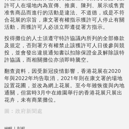
許可人在場地內為宣傳、推廣、陳列、展示或售賣
准售商品而進行的活動是違法、不道德，或是不符
合花展的宗旨，康文署有權指示獲許可人停止有關
活動，而獲許可人必須立即遵從署方指示。
投得攤位的人士須遵守特許協議內所列的全部條款
及規定，否則署方有權禁止該獲許可人日後參與競
投，並會發出違規通知書以扣除保證金及解除該特
許協議，而相關攤位亦須即時騰空。
翻查資料，因受新冠疫情影響，香港花展在2020
年與2022年均告取消，2021年則在康文署的場地
設置花圃，並改為網上花展。至今年雖恢復與內地
通關，但當時3月中在維園舉行的香港花展只展出
花卉，未有商業攤位。
圖︰政府新聞處
編輯 | 彭程