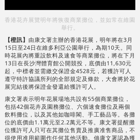
香港花卉展覽明年將恢復商業攤位，並如常在維園
舉行。
【橙訊】
由康文署主辦的香港花展，明年將在3月
15日至24日在維多利亞公園舉行，為期10天。同
時花展內將重設飲料及速食等商業攤位，將在下月
13日在長沙灣體育館公開競投，底價由11,630元
起，中標者並需繳交保證金4528元，若獲許可人
遵守特許協議所列的全部規定及條款，大會將於花
展完結後將保證金發還給獲許可人。
康文署表示明年花展場地共設有55個商業攤位，
包括42個花卉及園務攤位、六個速食攤位及兩個
飲料攤位，以及其他如咖啡閣、手工藝品等。各攤
位的底價由1.1萬元至2.2萬元不等。康文署提醒攤
位獲許可人只可在其攤位售賣及推廣准售商品，不
得使用准用範圍作任何其他活動。倘康文署認為獲