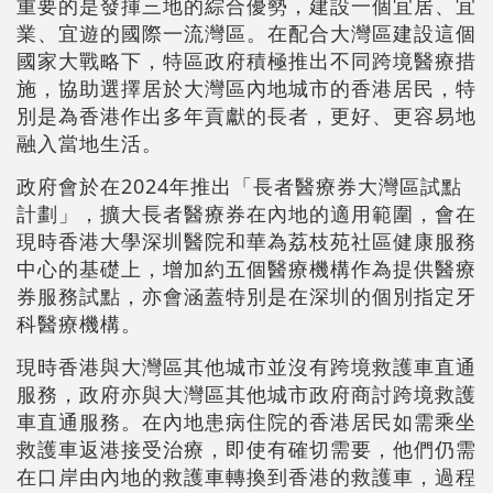
重要的是發揮三地的綜合優勢，建設一個宜居、宜
業、宜遊的國際一流灣區。在配合大灣區建設這個
國家大戰略下，特區政府積極推出不同跨境醫療措
施，協助選擇居於大灣區內地城市的香港居民，特
別是為香港作出多年貢獻的長者，更好、更容易地
融入當地生活。
政府會於在2024年推出「長者醫療券大灣區試點
計劃」，擴大長者醫療券在內地的適用範圍，會在
現時香港大學深圳醫院和華為荔枝苑社區健康服務
中心的基礎上，增加約五個醫療機構作為提供醫療
券服務試點，亦會涵蓋特別是在深圳的個別指定牙
科醫療機構。
現時香港與大灣區其他城市並沒有跨境救護車直通
服務，政府亦與大灣區其他城市政府商討跨境救護
車直通服務。在內地患病住院的香港居民如需乘坐
救護車返港接受治療，即使有確切需要，他們仍需
在口岸由內地的救護車轉換到香港的救護車，過程