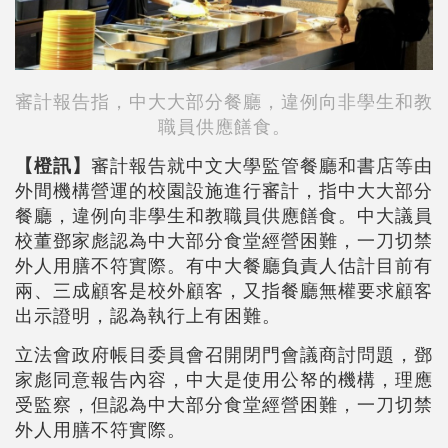
審計報告指，中大大部分餐廳，違例向非學生和教
職員供應饍食。
【橙訊】
審計報告就中文大學監管餐廳和書店等由
外間機構營運的校園設施進行審計，指中大大部分
餐廳，違例向非學生和教職員供應饍食。中大議員
校董鄧家彪認為中大部分食堂經營困難，一刀切禁
外人用膳不符實際。有中大餐廳負責人估計目前有
兩、三成顧客是校外顧客，又指餐廳無權要求顧客
出示證明，認為執行上有困難。
立法會政府帳目委員會召開閉門會議商討問題，鄧
家彪同意報告內容，中大是使用公帑的機構，理應
受監察，但認為中大部分食堂經營困難，一刀切禁
外人用膳不符實際。