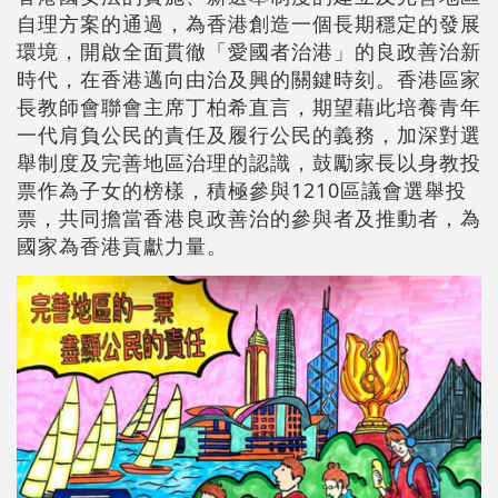
自理方案的通過，為香港創造一個長期穩定的發展
環境，開啟全面貫徹「愛國者治港」的良政善治新
時代，在香港邁向由治及興的關鍵時刻。香港區家
長教師會聯會主席丁柏希直言，期望藉此培養青年
一代肩負公民的責任及履行公民的義務，加深對選
舉制度及完善地區治理的認識，鼓勵家長以身教投
票作為子女的榜樣，積極參與1210區議會選舉投
票，共同擔當香港良政善治的參與者及推動者，為
國家為香港貢獻力量。