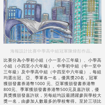
海報設計比賽中學高中組冠軍陳煒彤作品。
比賽分為小學初小組（小一至小三年級）、小學高
小組（小四至小六年級）、中學初中組（中一至中
三年級）及中學高中組（中四至中六年級），每組
均選出冠、亞、季軍各一名，優異獎20名，冠軍
獲頒發書券港幣1000 元、亞軍獲頒發書券港幣
800元、季軍獲頒發書券港幣500元及嘉許狀，優
異獎獲頒發嘉許狀，另每組均設最踴躍參與學校大
獎一名，由參加人數最多的學校奪得。至於三項比