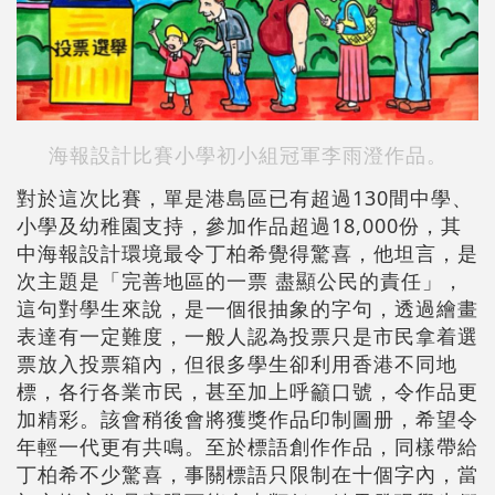
海報設計比賽小學初小組冠軍李雨澄作品。
對於這次比賽，單是港島區已有超過130間中學、
小學及幼稚園支持，參加作品超過18,000份，其
中海報設計環境最令丁柏希覺得驚喜，他坦言，是
次主題是「完善地區的一票 盡顯公民的責任」，
這句對學生來說，是一個很抽象的字句，透過繪畫
表達有一定難度，一般人認為投票只是市民拿着選
票放入投票箱內，但很多學生卻利用香港不同地
標，各行各業市民，甚至加上呼籲口號，令作品更
加精彩。該會稍後會將獲獎作品印制圖册，希望令
年輕一代更有共鳴。至於標語創作作品，同樣帶給
丁柏希不少驚喜，事關標語只限制在十個字內，當