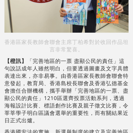
香港區家長教師會聯會主席丁柏希對於收回作品坦
言非常驚喜。
【橙訊】
「完善地區的一票 盡顯公民的責任」這
句說話成年人雖然明白，但要透過圖畫及文字具體
表達出來，亦非易事。由香港區家長教師會聯會特
意發起，教育局、香港島校長聯會及香港弘德基金
會擔任合辦機構，攜手舉辦「完善地區的一票、盡
顯公民的責任」1210區選齊投票活動系列，透過
海報設計比賽、標語創作比賽及親子徵文比賽，令
莘莘學子明白區議會選舉的重要性，而有關結果近
日正式出爐。
香港國安法的實施、新選舉制度的建立及完善地區