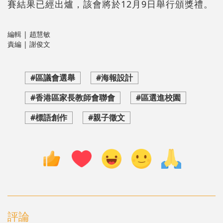
賽結果已經出爐，該會將於12月9日舉行頒獎禮。
編輯 | 趙慧敏
責編 | 謝俊文
#區議會選舉
#海報設計
#香港區家長教師會聯會
#區選進校園
#標語創作
#親子徵文
評論