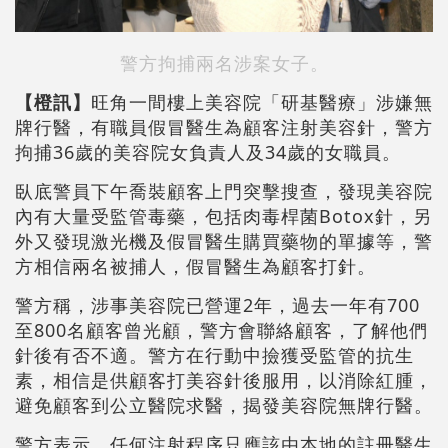
警方拘捕兩名涉案女子。
【橙訊】
旺角一間樓上美容院「研基醫療」涉嫌無
牌行醫，有職員假冒醫生為顧客注射美容針，警方
拘捕36歲的美容院女負責人及34歲的女職員。
臥底警員下午喬裝顧客上門突擊搜查，發現美容院
內有大量受監管毒藥，包括肉毒桿菌Botox針，另
外又發現激光機及假冒醫生購買藥物的單據等，警
方相信兩名被捕人，假冒醫生為顧客打針。
警方稱，涉事美容院已營運2年，過去一年有700
至800名顧客曾光顧，警方會聯絡顧客，了解他們
針後有否不適。警方在行動中撿獲受監管的抗生
素，相信是供顧客打美容針後服用，以消除紅腫，
避免顧客到公立醫院求醫，揭發美容院無牌行醫。
警方表示，任何注射程序只應該由本地的註冊醫生