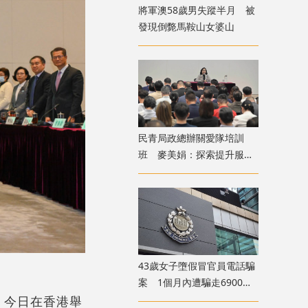
將軍澳58歲男失蹤半月 被
發現倒斃馬鞍山女婆山
民青局政總辦關愛隊培訓
班 麥美娟：探索提升服務
質素
43歲女子墮假冒官員電話騙
案 1個月內遭騙走6900萬
元
，今日在香港舉