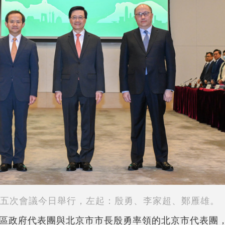
五次會議今日舉行，左起：殷勇、李家超、鄭雁雄。
區政府代表團與北京市市長殷勇率領的北京市代表團