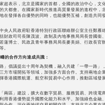
家超表示，北京是國家的首都，全國的政治中心，文
的大都會。在國家新時代推進高質量發展的進程中，
地在發揮各自優勢的同時，也能優勢互補，創造共同
中央人民政府駐香港特別行政區聯絡辦公室主任鄭雁
括財政司司長陳茂波、政制及內地事務局局長曾國衞
若蓮博士、民政及青年事務局局長麥美娟、行政長官
等。
範疇的合作方向達成共識：
路」倡議提出十周年為契機，融入共建「一帶一路」
三方市場開拓等領域，加強多方面合作。支持兩地企
揮香港國際航運、航空和貿易中心作用，推動區域發
「兩區」建設，擴大在數字貿易、服務貿易、跨境電
利用香港優勢提升國際化能力和水平。加強綠色金融
與合作，深化兩地碳交易相關交流，支持北京企業在