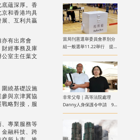
化底蘊深厚。香
北京和香港均具
發展、互利共贏
當局刊憲選舉委員會界別分
雄亦有出席會
組一般選舉11.22舉行 提
、財經事務及庫
名期10.7開始
辦公室主任葉文
，圍繞基礎設施
業參與京津冀協
非常父母｜高等法院處理
展戰略對接，服
Danny人身保護令申請 9
月底前頒下裁決
商、專業服務等
、金融科技、跨
港交所上市，推