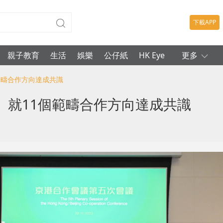
下載APP
親子教育
生活
娛樂
公仔紙
HK Eye
更多
範疇合作方向達成共識
 就11個範疇合作方向達成共識