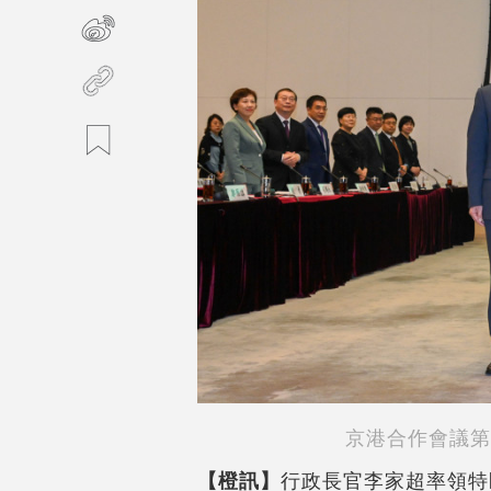
京港合作會議第
【橙訊】
行政長官李家超率領特