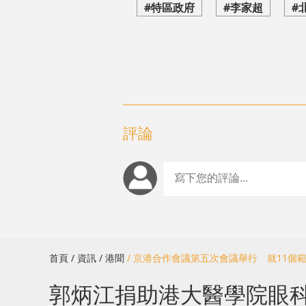
#特區政府
#李家超
#
評論
首頁
/ 資訊
/ 港聞
/ 京港合作會議第五次會議舉行 就11個
郭炳江捐助港大醫學院眼科