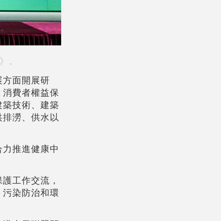
》。
展方面開展研
、消費者權益保
建築技術、建築
洪排澇、供水以
合力推進健康中
保護工作交流，
、污染防治和環