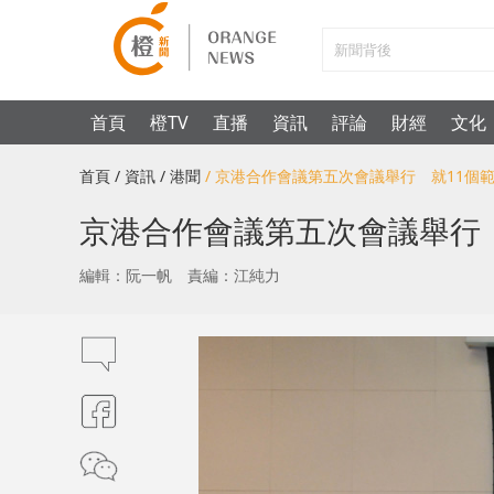
首頁
橙TV
直播
資訊
評論
財經
文化
首頁
/ 資訊
/ 港聞
/ 京港合作會議第五次會議舉行 就11個
京港合作會議第五次會議舉行
編輯：阮一帆
責編：江純力