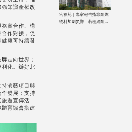
加強知識產權改
宏福苑｜專家報告指非阻燃
物料加劇災難 若棚網阻燃
展務實合作。構
火勢或可自行熄滅
業合作對接，促
和健康可持續發
品牌走向世界；
便利化。辦好北
。
支持演藝項目與
合作發展；支持
展旅遊宣傳活
地體育協會搭建