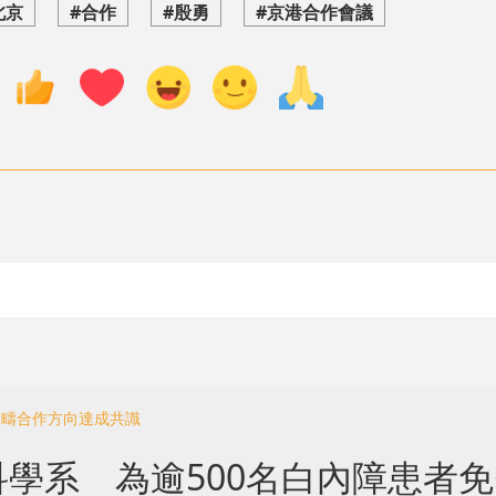
北京
#合作
#殷勇
#京港合作會議
範疇合作方向達成共識
學系 為逾500名白內障患者