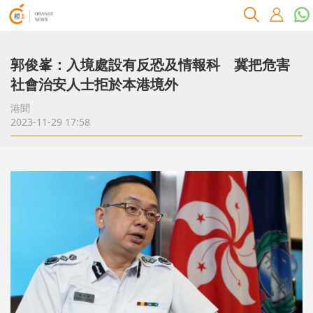
郭俊峯：入境處設有反恐及情報科 冀把危害
社會治安人士拒於本港境外
港聞
2023-11-29 17:58