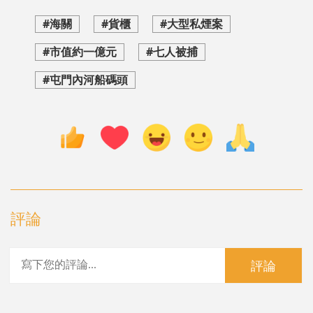
#海關
#貨櫃
#大型私煙案
#市值約一億元
#七人被捕
#屯門內河船碼頭
評論
評論