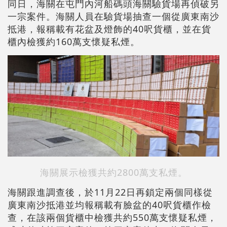
同日，海關在屯門內河船碼頭海關驗貨場再偵破另
一宗案件。海關人員在驗貨場抽查一個從廣東南沙
抵港，報稱載有花盆及燈飾的40呎貨櫃，並在貨
櫃內檢獲約160萬支懷疑私煙。
海關展示檢獲共約2800萬支私煙。
海關跟進調查後，於11月22日再鎖定兩個同樣從
廣東南沙抵港並均報稱載有臉盆的40呎貨櫃作檢
查，在該兩個貨櫃中檢獲共約550萬支懷疑私煙，