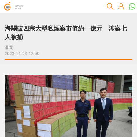
海關破四宗大型私煙案市值約一億元 涉案七
人被捕
港聞
2023-11-29 17:50