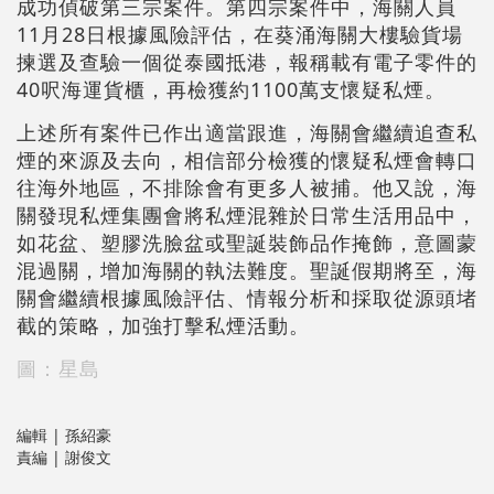
成功偵破第三宗案件。第四宗案件中，海關人員
11月28日根據風險評估，在葵涌海關大樓驗貨場
揀選及查驗一個從泰國抵港，報稱載有電子零件的
40呎海運貨櫃，再檢獲約1100萬支懷疑私煙。
上述所有案件已作出適當跟進，海關會繼續追查私
煙的來源及去向，相信部分檢獲的懷疑私煙會轉口
往海外地區，不排除會有更多人被捕。他又說，海
關發現私煙集團會將私煙混雜於日常生活用品中，
如花盆、塑膠洗臉盆或聖誕裝飾品作掩飾，意圖蒙
混過關，增加海關的執法難度。聖誕假期將至，海
關會繼續根據風險評估、情報分析和採取從源頭堵
截的策略，加強打擊私煙活動。
圖：星島
編輯 | 孫紹豪
責編 | 謝俊文