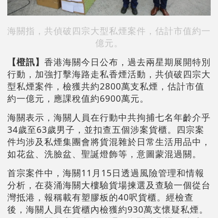
海關指，共偵破四宗大型私煙案件，估計市值約一
億元。
【橙訊】
香港海關今日公布，過去兩星期展開特別
行動，加強打擊海路走私香煙活動，共偵破四宗大
型私煙案件，檢獲共約2800萬支私煙，估計市值
約一億元，應課稅值約6900萬元。
海關表示，海關人員在行動中共拘捕七名年齡介乎
34歲至63歲男子，並扣查五個涉案貨櫃。四宗案
件均涉及私煙集團會將貨混雜於日常生活用品中，
如花盆、洗臉盆、聖誕燈飾等，意圖蒙混過關。
首宗案件中，海關11月15日透過風險管理和情報
分析，在葵涌海關大樓驗貨場揀選及查驗一個從台
灣抵港，報稱載有塑膠板的40呎貨櫃。經檢查
後，海關人員在貨櫃內檢獲約930萬支懷疑私煙。