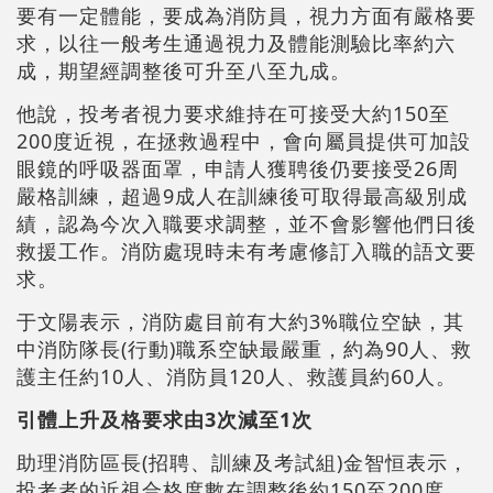
要有一定體能，要成為消防員，視力方面有嚴格要
求，以往一般考生通過視力及體能測驗比率約六
成，期望經調整後可升至八至九成。
他說，投考者視力要求維持在可接受大約150至
200度近視，在拯救過程中，會向屬員提供可加設
眼鏡的呼吸器面罩，申請人獲聘後仍要接受26周
嚴格訓練，超過9成人在訓練後可取得最高級別成
績，認為今次入職要求調整，並不會影響他們日後
救援工作。消防處現時未有考慮修訂入職的語文要
求。
于文陽表示，消防處目前有大約3%職位空缺，其
中消防隊長(行動)職系空缺最嚴重，約為90人、救
護主任約10人、消防員120人、救護員約60人。
引體上升及格要求由3次減至1次
助理消防區長(招聘、訓練及考試組)金智恒表示，
投考者的近視合格度數在調整後約150至200度，