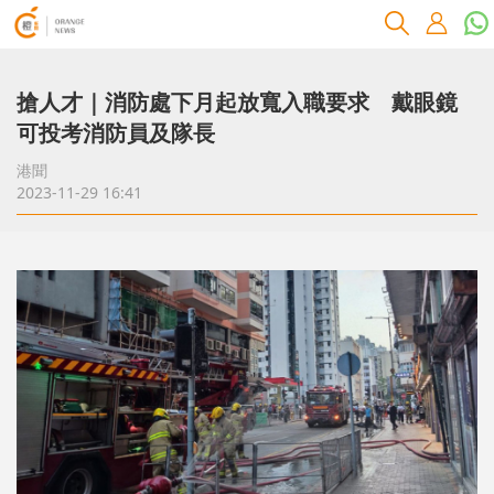
搶人才｜消防處下月起放寬入職要求 戴眼鏡
可投考消防員及隊長
港聞
2023-11-29 16:41