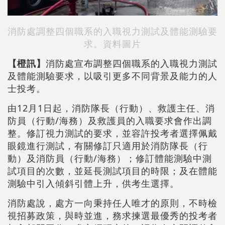
消防處調整四個職系的入職視力測試及體能測驗要
求。資料圖片
【橙訊】
消防處宣布調整四個職系的入職視力測試
及體能測驗要求，以吸引更多不同背景及能力的人
士投考。
由12月1日起，消防隊長（行動）、救護主任、消
防員（行動/海務）及救護員的入職要求會作出調
整。修訂視力測試的要求，並容許投考者選擇佩戴
眼鏡進行測試，有關修訂只適用於消防隊長（行
動）及消防員（行動/海務）；修訂體能測驗中測
試項目的次數，並延長測試項目的時限；及在體能
測驗中引入傾斜引體上升，供考生選擇。
消防處說，處方一向秉持任人唯才的原則，不時檢
視招募政策，與時並進，務求揀選最優秀的投考者