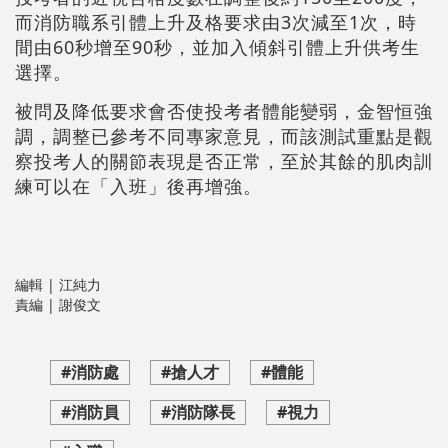
而消防職系引體上升及格要求由3次減至1次，時
間由60秒增至90秒，並加入傾斜引體上升供考生
選擇。
被問及降低要求會否使投考者體能變弱，金智恒強
調，調整已參考不同專家意見，而該測試重點是觀
察投考人的關節表現是否正常，至於其餘的肌肉訓
練可以在「入班」後再增強。
編輯 | 江純力
責編 | 謝俊文
#消防處
#搶人才
#體能
#消防員
#消防隊長
#視力