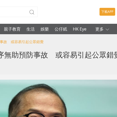
下載APP
親子教育
生活
娛樂
公仔紙
HK Eye
更多
防事故 或容易引起公眾錯覺
序無助預防事故 或容易引起公眾錯