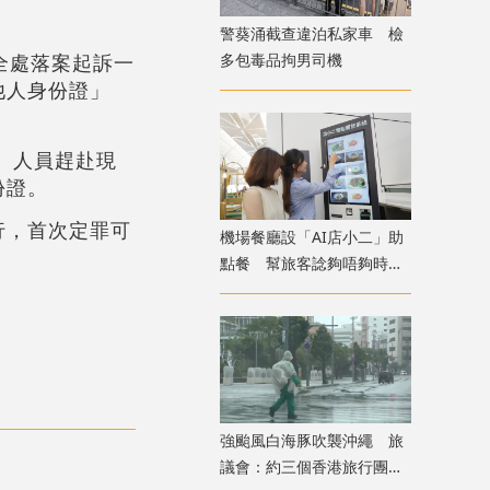
警葵涌截查違泊私家車 檢
多包毒品拘男司機
全處落案起訴一
他人身份證」
。人員趕赴現
份證。
行，首次定罪可
機場餐廳設「AI店小二」助
點餐 幫旅客諗夠唔夠時間
食完先上機
強颱風白海豚吹襲沖繩 旅
議會：約三個香港旅行團在