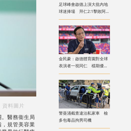
足球峰會啟德上演大批內地
球迷捧場 拜仁2:1擊敗阿士
東維拉
金民豪：啟德體育園對全球
表演者一視同仁 檔期優先
給體育活動
。資料圖片
警葵涌截查違泊私家車 檢
關。醫務衞生局
多包毒品拘男司機
指，規管美容業