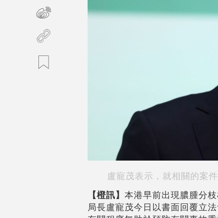
盧寵茂表示，就相關的案件
【橙訊】
本港早前出現膿腫分枝
局長盧寵茂今日以書面回覆立法