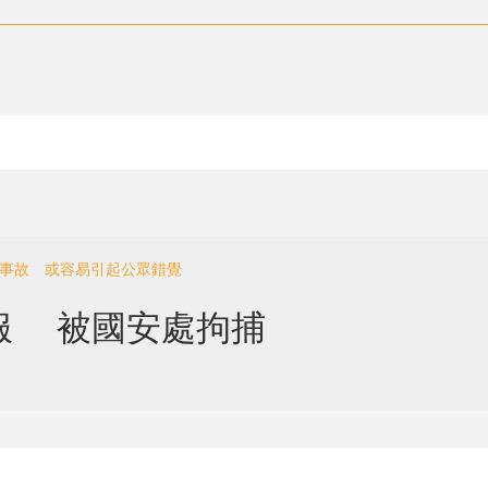
防事故 或容易引起公眾錯覺
服 被國安處拘捕