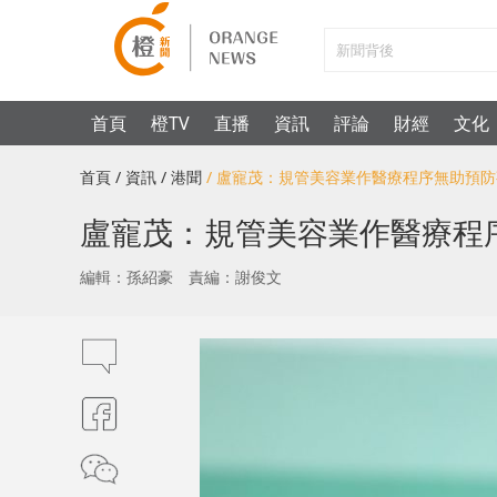
首頁
橙TV
直播
資訊
評論
財經
文化
首頁
/ 資訊
/ 港聞
/ 盧寵茂：規管美容業作醫療程序無助預
盧寵茂：規管美容業作醫療程
編輯：孫紹豪
責編：謝俊文