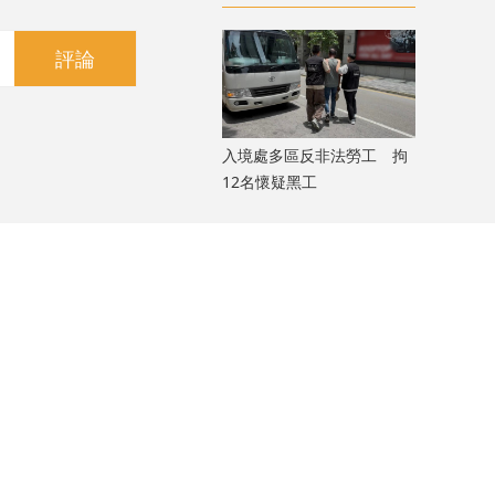
當地全部安全
評論
入境處多區反非法勞工 拘
12名懷疑黑工