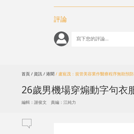
評論
首頁
/ 資訊
/ 港聞
/ 盧寵茂：規管美容業作醫療程序無助預
26歲男機場穿煽動字句衣
編輯：謝俊文
責編：江純力