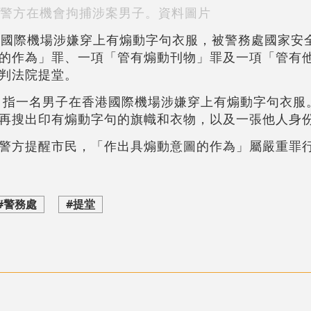
警方在機會拘捕涉案男子。資料圖片
港國際機場涉嫌穿上有煽動字句衣服，被警務處國家安
的作為」罪、一項「管有煽動刊物」罪及一項「管有
判法院提堂。
案，指一名男子在香港國際機場涉嫌穿上有煽動字句衣服
再搜出印有煽動字句的旗幟和衣物，以及一張他人身
警方提醒市民，「作出具煽動意圖的作為」屬嚴重罪
#警務處
#提堂