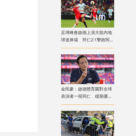
足球峰會啟德上演大批內地
球迷捧場 拜仁2:1擊敗阿士
東維拉
金民豪：啟德體育園對全球
表演者一視同仁 檔期優先
給體育活動