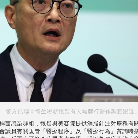
，警方已聯同衞生署就懷疑有人無牌行醫作調查跟進
桿菌感染群組，懷疑與美容院提供消脂針注射療程有
會議員有關規管「醫療程序」及「醫療行為」質詢時