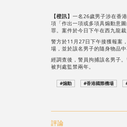
【橙訊
】
一名26歲男子涉在香
項「作出一項或多項具煽動意圖
罪。案件於今日下午在西九龍裁
警方於11月27日下午接獲報
場，並於該名男子的隨身物品中
經調查後，警員拘捕該名男子。
被判處監禁兩年。
#煽動
#香港國際機場
評論