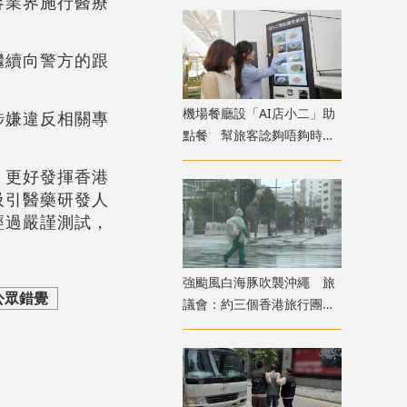
容業界施行醫療
繼續向警方的跟
機場餐廳設「AI店小二」助
涉嫌違反相關專
點餐 幫旅客諗夠唔夠時間
食完先上機
，更好發揮香港
吸引醫藥研發人
經過嚴謹測試，
強颱風白海豚吹襲沖繩 旅
公眾錯覺
議會：約三個香港旅行團在
當地全部安全