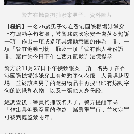
警方在機會拘捕涉案男子。資料圖片
【橙訊
】
一名26歲男子涉在香港國際機場涉嫌穿
上有煽動字句衣服，被警務處國家安全處落案起訴
一項「作出一項或多項具煽動意圖的作為」罪、一
項「管有煽動刊物」罪及一項「管有他人身份證」
罪。案件於今日下午在西九龍裁判法院提堂。
警方於11月27日下午接獲報案，指一名男子在香
港國際機場涉嫌穿上有煽動字句衣服。人員趕赴現
場，並於該名男子的隨身物品中再搜出印有煽動字
句的旗幟和衣物，以及一張他人身份證。
經調查後，警員拘捕該名男子。警方提醒市民，
「作出具煽動意圖的作為」屬嚴重罪行，首次定罪
可被判處監禁兩年。