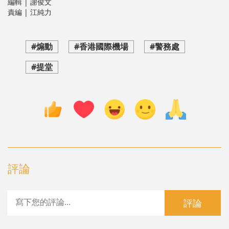
編輯 | 謝俊文
責編 | 江純力
#煽動
#香港國際機場
#警務處
#提堂
評論
評論