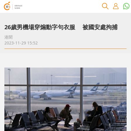
26歲男機場穿煽動字句衣服 被國安處拘捕
港聞
2023-11-29 15:52