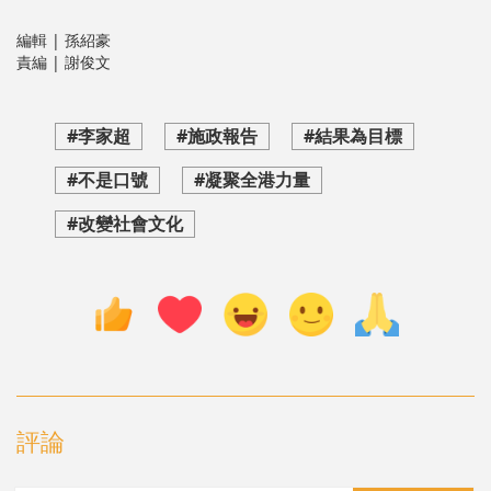
編輯 | 孫紹豪
責編 | 謝俊文
#李家超
#施政報告
#結果為目標
#不是口號
#凝聚全港力量
#改變社會文化
評論