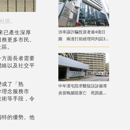
社區。
來已產生深厚
涉串謀詐騙投資者逾4億日
服務更多市民。
圓 兩渣打前經理同判囚3
年
社區。
一方面長者需要
網絡以及社交平
變成了「熟
中年漢屯院求醫疑誤診腸胃
幹理念服務市
炎當晚腸阻塞亡 死因庭展
技術等手段，令
開研訊
獨特的優勢。他