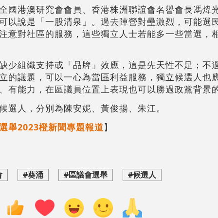
全國港澳研究會會員、香港株洲聯誼會名譽會長馮煒
可以說是「一股清泉」。過去陣營對壘激烈，可能選
注意對社區的服務，這些獨立人士若能多一些當選，
缺少組織支持或「品牌」效應，這是先天性不足；不
立的議題，可以一心為當區利益服務，獨立候選人也
、有能力，在區議員位置上表現也可以勝過政黨背景
候選人，分別為陳安妮、黃俊揚、朱江。
選舉2023橙新聞專題報道
】
會
#葵涌
#區議會選舉
#候選人