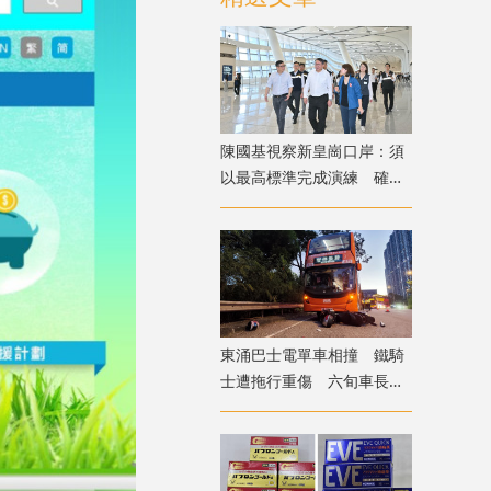
陳國基視察新皇崗口岸：須
以最高標準完成演練 確保
通關萬無一失
東涌巴士電單車相撞 鐵騎
士遭拖行重傷 六旬車長涉
危駕被捕