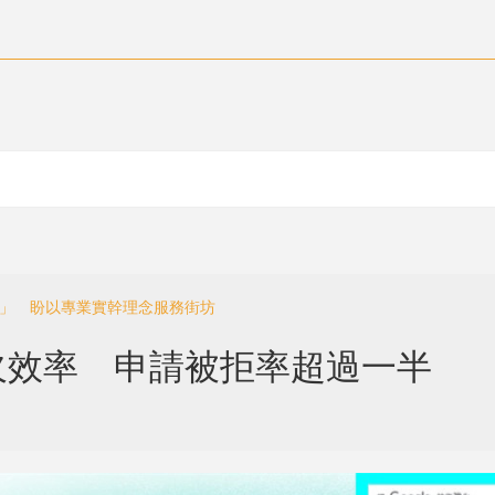
架」 盼以專業實幹理念服務街坊
欠效率 申請被拒率超過一半