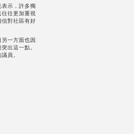
光表示，許多獨
民往往更加重視
相信對社區有好
過另一方面也因
應突出這一點。
的議員。