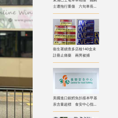
士遭拖行重傷 六旬車長涉
危駕被捕
衞生署續查多店檢140盒未
註冊止痛藥 兩男被捕
美國進口銀鱈魚扒樣本甲基
汞含量超標 食安中心指令
下架