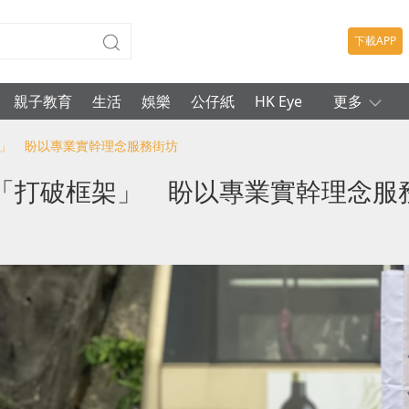
下載APP
親子教育
生活
娛樂
公仔紙
HK Eye
更多
架」 盼以專業實幹理念服務街坊
「打破框架」 盼以專業實幹理念服