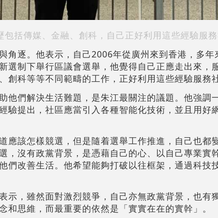
歷包括傳媒、金融、創科，自己正好利用這些經驗服務
與角逐。他表示，自己2006年從廣州來到香港，多年
新選制下舉行區議會選舉，他覺得自己正應走出來，
、創科等等不同範疇的工作，正好利用這些經驗服務
助他們解決生活難題，是朱江最關注的議題。他強調
經驗提出，社區應當引入各種智能化技術，並且用好
道應該怎樣競選，但是隨着選舉工作推進，自己也都
選，沒有政黨背景，是憑藉自己的心、以自己專業實
他們改善生活。他希望能夠打破以往框架，通過科技
表示，雖然面對激烈競爭，自己亦無政黨背景，也有
念和思維，而最重要的依然是「實實在在的實幹」。