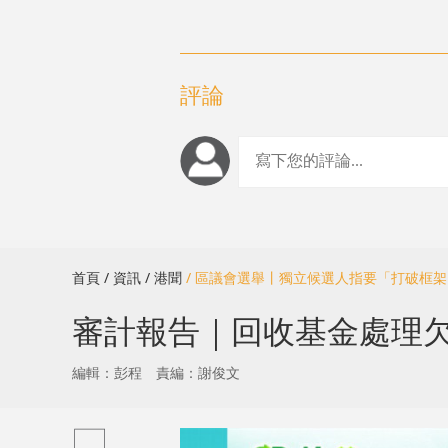
評論
首頁
/ 資訊
/ 港聞
/ 區議會選舉丨獨立候選人指要「打破框
審計報告｜回收基金處理
編輯：彭程
責編：謝俊文