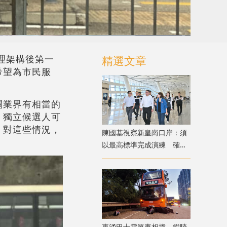
理架構後第一
精選文章
希望為市民服
關業界有相當的
，獨立候選人可
。對這些情況，
陳國基視察新皇崗口岸：須
以最高標準完成演練 確保
通關萬無一失
東涌巴士電單車相撞 鐵騎