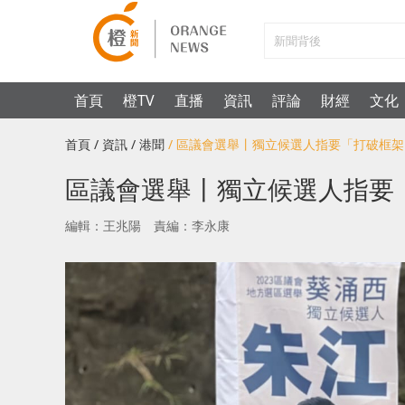
首頁
橙TV
直播
資訊
評論
財經
文化
首頁
/ 資訊
/ 港聞
/ 區議會選舉丨獨立候選人指要「打破框
區議會選舉丨獨立候選人指要
編輯：王兆陽
責編：李永康