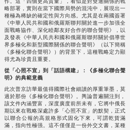
作。這「四個更高質量」，看似是對雙邊關係的戰
略部署，實則在當下國際局勢的混沌中，展現出一
種極為稀缺的確定性與方向感。尤其是在兩國簽署
《中華人民共和國和俄羅斯聯邦關於進一步加强全
面戰略協作、深化睦鄰友好合作的聯合聲明》，以
及發表《中華人民共和國和俄羅斯聯邦關於倡導世
界多極化和新型國際關係的聯合聲明》（以下簡稱
《多極化聯合聲明》）的背景下，這種戰略定力顯
得尤為珍貴且重要。
從「心照不宣」到「話語構建」：《多極化聯合聲
明》的典範意義
此次普京訪華最值得國際社會細讀的厚重筆墨，莫
過於那份《多極化聯合聲明》。輿論普遍關注到，
該文件內涵豐富，深度廣度前所未有，它將中俄長
期以來在戰略深處許多「心照不宣」的默契，正式
以聯合公報的高規格形式固化下來，可謂乾貨滿
滿，指向性極强。這不僅僅是一份外交文書，某種