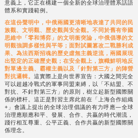
意義上，它正在構建一個全新的全球治理體系話語
體系和實踐範例。
在這份聲明中，中俄兩國更清晰地表達了共同的民
族觀、文明觀、歷史觀與安全觀。不同於舊有帝國
思維中「零和博弈」的文明衝突論，中俄倡導的文
明觀強調多樣性與平等；面對試圖篡改二戰勝利成
果、為法西斯招魂的歷史虛無主義逆流，兩國展現
出堅定的正確歷史觀；在安全觀上，旗幟鮮明地反
對單邊主義、霸權主義以及「針對第三方」的陣營
對抗邏輯。
這實際上是向世界宣告：大國之間完全
可以超越冷戰式的軍事同盟束縛，以「不結盟、不
對抗、不針對第三方」的原則，樹立起新型國際關
係的標杆。這正是對習主席此前在「上海合作組織
+」會議上提出的全球治理倡議的有力呼應—全球
治理應順應和平、發展、合作、共贏的時代潮流，
踐行相互尊重、公平正義、合作共贏的新型國際關
係理念。