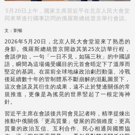
5月20日上午，國家主席習近平在北京人民大會堂
同來華進行國事訪問的俄羅斯總統普京舉行會談。
文：劉暢
2026年5月20日，北京人民大會堂迎來了熟悉的
身影。俄羅斯總統普京開啟其第25次訪華行程，
會談伊始，一句「一日不見，如隔三秋」的中國諺
語，瞬間為這場備受矚目的元首會晤定下了溫厚而
堅定的基調。在當前全球地緣政治劇烈動蕩、冷戰
後延續數十年的管制體系不斷崩解的混亂圖景下，
這次會談及其衍生的成果，遠不止於雙邊關係的常
規推進，更像是為搖晃的世界竪起了一根定海神
針。
習近平主席在會談後共同會見記者時，精準提煉出
推動中俄關係「更高質量」發展的四個維度：更高
質量的政治互信、互利合作、民心相通與國際協