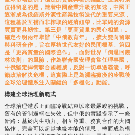
值得留意的是，隨着中國産業升級的加速，中國正
逐漸成為俄羅斯外源性産業技術迭代的重要來源，
這種基於互補而非榨取的經濟紐帶，比單純的資源
買賣更具韌性。第三是「更高質量的民心相通」。
確定今明兩年舉辦「中俄教育年」，擴大雙向留學
與科研合作，旨在厚植世代友好的民間根基。第四
是「更高質量的國際協作」，面對世界「倒退回叢
林法則」的風險，作為聯合國安理會常任理事國，
中俄堅定捍衛聯合國權威，反對一切單邊霸淩，呼
籲政治解决危機，這實際上是為瀕臨癱瘓的冷戰後
全球治理體系注入關鍵的「多極化」動能。
構建全球治理新範式
全球治理體系正面臨冷戰結束以來最嚴峻的挑戰，
舊有的管制邏輯在失效，但中俄的實踐提示了一條
新路：基於內生動力、相互尊重、務實合作的大國
協作，完全可以超越地緣本能的猜忌，轉而成為構