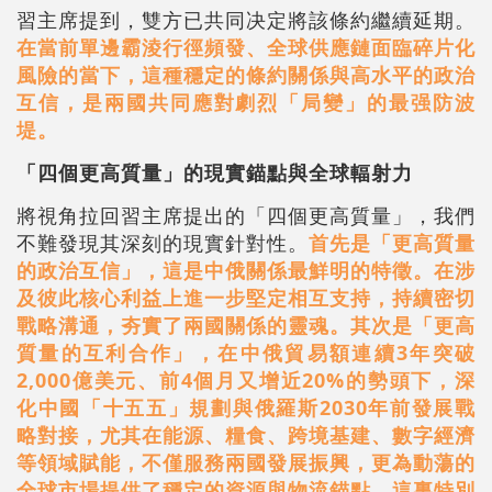
習主席提到，雙方已共同决定將該條約繼續延期。
在當前單邊霸淩行徑頻發、全球供應鏈面臨碎片化
風險的當下，這種穩定的條約關係與高水平的政治
互信，是兩國共同應對劇烈「局變」的最强防波
堤。
「四個更高質量」的現實錨點與全球輻射力
將視角拉回習主席提出的「四個更高質量」，我們
不難發現其深刻的現實針對性。
首先是「更高質量
的政治互信」，這是中俄關係最鮮明的特徵。在涉
及彼此核心利益上進一步堅定相互支持，持續密切
戰略溝通，夯實了兩國關係的靈魂。其次是「更高
質量的互利合作」，在中俄貿易額連續3年突破
2,000億美元、前4個月又增近20%的勢頭下，深
化中國「十五五」規劃與俄羅斯2030年前發展戰
略對接，尤其在能源、糧食、跨境基建、數字經濟
等領域賦能，不僅服務兩國發展振興，更為動蕩的
全球市場提供了穩定的資源與物流錨點。這裏特別