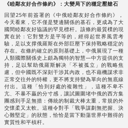
《睦鄰友好合作條約》：大變局下的穩定壓艙石
回望25年前簽署的《中俄睦鄰友好合作條約》，
今天看來，它不僅是雙邊關係的基石，更成為了大
國間睦鄰友好協議的罕見標杆。該條約最質樸的現
實在於：它對雙方是平等的，經得起世界風雲考
驗，足以支撑俄羅斯在外部巨壓下保持戰略穩定的
存在。在條約確立的原則基礎上，中俄展現了一種
人類國際關係史上頗為獨特的智慧—中方提供的支
持，足以幫助俄羅斯解决「不被孤立」的戰略焦
慮，但中國既不深刻干涉其內政，也不藉機謀求非
正常交往外的特權，更不將支持變為單向的無底線
付出。這種「恰到好處的複雜性」，這種不卑不
亢、不暴不贏的分寸感，讓試圖圍堵中俄的西方集
團感到手足無措：傳統的制裁大棒太重，常規的外
交懷柔又太軟。這種令對手「戰爭謀劃無把握、決
心難堅定」的狀態，恰恰是當下動蕩世界中難得的
實質性和平槓杆。