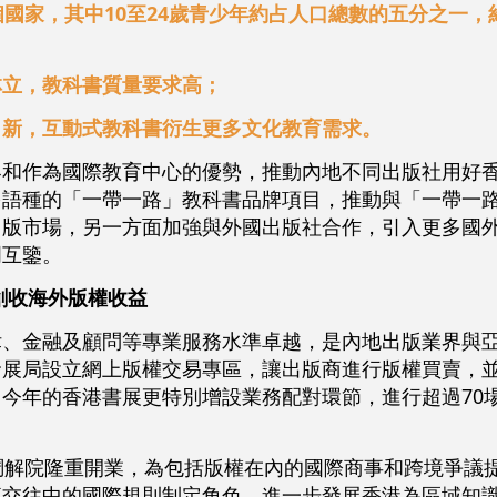
個國家，其中10至24歲青少年約占人口總數的五分之一，
林立，教科書質量要求高；
出新，互動式教科書衍生更多文化教育需求。
界和作為國際教育中心的優勢，推動內地不同出版社用好
多語種的「一帶一路」教科書品牌項目，推動與「一帶一
出版市場，另一方面加強與外國出版社合作，引入更多國
明互鑒。
創收海外版權收益
律、金融及顧問等專業服務水準卓越，是內地出版業界與
發展局設立網上版權交易專區，讓出版商進行版權買賣，
今年的香港書展更特別增設業務配對環節，進行超過70
調解院隆重開業，為包括版權在內的國際商事和跨境爭議
流交往中的國際規則制定角色。進一步發展香港為區域知