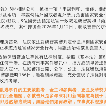
報》3間相關公司，被控一項「串謀刊印、發佈、要
以及兩項「串謀勾結外國或者境外勢力危害國家安全
等法院)裁決，3位國安法指定法官一致裁定黎智英和《
名成立。案件押後至2026年1月12日，聽取被告的求
理所當然，法院依法對黎智英審判定罪是捍衛國家安
止和懲治危害國家安全行為，維護法治權威意義重大
香港保留普通法等原有法律制度。按照《基本法》第8
任何干涉。在所有刑事案件審訊中，控方必須舉證達
告人定罪。法庭審訊公開、公平、公正，法庭審視海
，審訊歷時156日，過程細緻嚴謹，充分體現了法庭對
政治考慮。
亂港事件的主要策劃者、金主和參與者，更是反華勢
由完全無關，各被告只是多年來利用新聞報道為幌子
都必然難逃法網，無論他們如何狡辯，在事實和證據