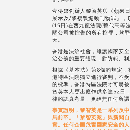
文：傅健慈
壹傳媒創辦人黎智英與《蘋果日
展示及/或複製煽動刊物罪」，
(15日)在西九龍法院(暫代高
關公司被控告的所有控罪，均罪
天。
香港是法治社會，維護國家安全
治公義的重要體現，對防範、制
根據《基本法》第8條的規定，
港特區法院獨立進行審判，不受
的標準，香港特區法院才可將被
智英本人更出庭作供多達52日
律的認真考量，更絕無任何所謂
事實證明，黎智英是一系列反中
馬前卒。「黎智英案」與新聞自
實。任何企圖危害國家安全的人