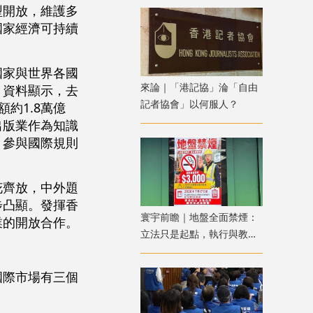
型開放，維護多
國家經濟可持續
國家與世界各國
來論｜「港記協」淪「自由
。資料顯示，去
記者協會」以何服人？
約1.8萬億
出版業作為知識
‌參與國際規則
花齊放，中外題
步凸顯。發揮香
寰宇前瞻｜地盤全面禁煙：
業的開放合作。
立法只是起點，執行與教育
才是關鍵
國際市場有三個