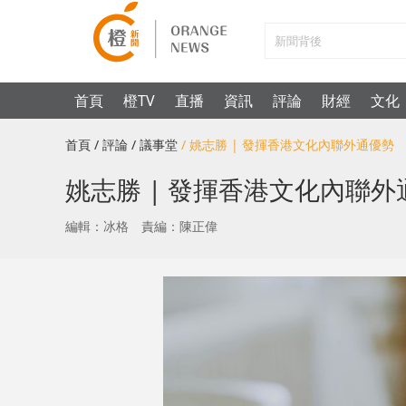
首頁
橙TV
直播
資訊
評論
財經
文化
首頁
/ 評論
/ 議事堂
/ 姚志勝 | 發揮香港文化內聯外通優
姚志勝 | 發揮香港文化內聯
編輯：冰格
責編：陳正偉