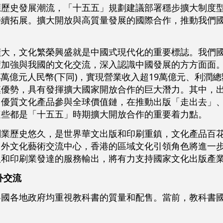
應歷史發展潮流，「十五五」規劃建議部署穩步擴大制度
持續拓展。擴大開放與高質量發展的國際合作，推動我們
擴大，文化繁榮興盛就是中國式現代化的重要標誌。我們
望加強與我國的文化交流，深入認識中國發展的方方面面
4萬億元人民幣(下同)，實現營業收入超19萬億元、利潤總額
模優勢，具有發揮擴大國家開放合作的巨大潛力。其中，
優質文化產品參與全球價值鏈，在推動出版「走出去」‌、
，這些都是「十五五」時期擴大開放合作的重要着力點。
刷業歷史悠久，是世界華文出版和印刷重鎮，文化產品百
中外文化藝術交流中心，香港的區域文化引領角色將進一
版和印刷業發達的服務輸出，將有力支持國家文化出版產
外交流
各國各地政府均重視教科書的質量和配售。當前，教科書