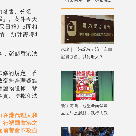
遇」
約發售、分發、
罪」。案件今天
蘋果日報》3間相
情，預計需時4
來論｜「港記協」淪「自由
全，彰顯香港法
記者協會」以何服人？
。
5條的規定，香
致毫無合理疑點
量證物證據，黎
事實、證據和法
寰宇前瞻｜地盤全面禁煙：
立法只是起點，執行與教育
力在港代理人和
才是關鍵
，行禍國害港之
面前都會不攻自