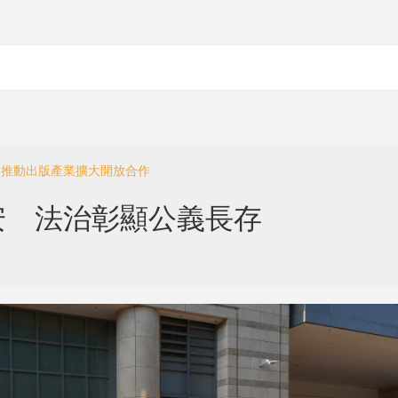
勢 推動出版產業擴大開放合作
安 法治彰顯公義長存