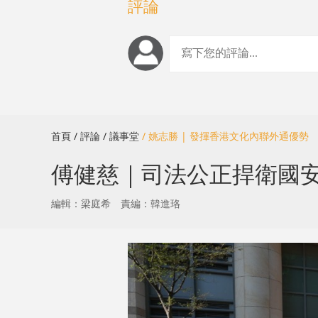
評論
首頁
/ 評論
/ 議事堂
/ 姚志勝 | 發揮香港文化內聯外通優
傅健慈｜司法公正捍衛國
編輯：梁庭希
責編：韓進珞