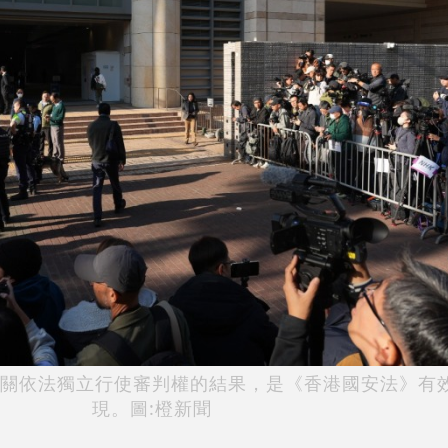
關依法獨立行使審判權的結果，是《香港國安法》有
現。
圖:橙新聞