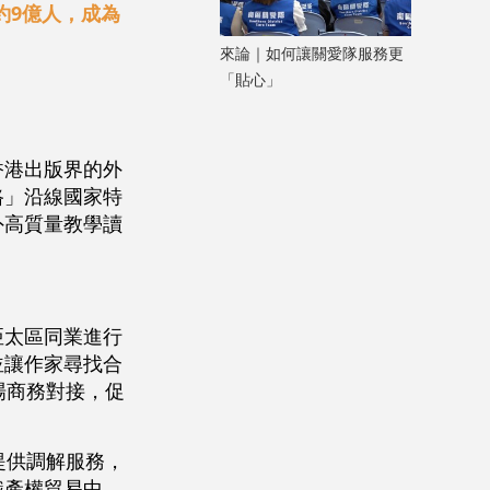
約9億人，成為
來論｜如何讓關愛隊服務更
「貼心」
香港出版界的外
路」沿線國家特
外高質量教學讀
亞太區同業進行
並讓作家尋找合
場商務對接，促
提供調解服務，
識產權貿易中