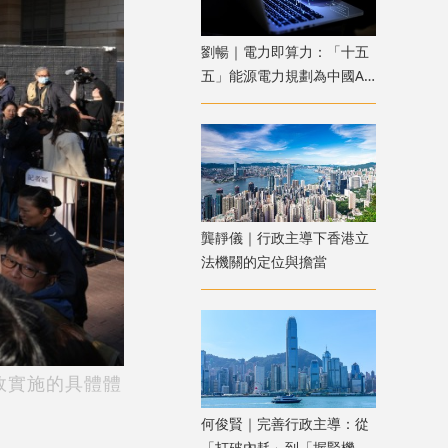
劉暢｜電力即算力：「十五
五」能源電力規劃為中國AI
競爭築起成本防線
龔靜儀｜行政主導下香港立
法機關的定位與擔當
效實施的具體體
何俊賢｜完善行政主導：從
「打破內耗」到「握緊機