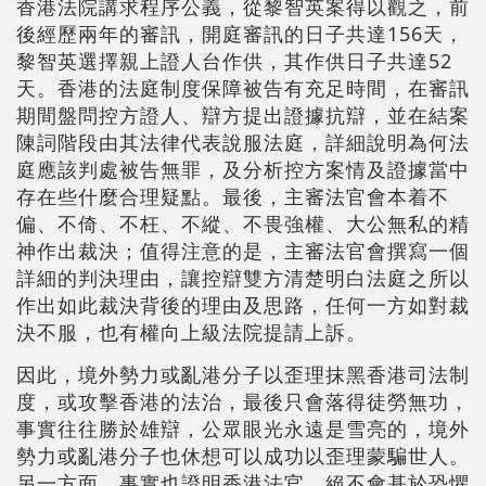
香港法院講求程序公義，從黎智英案得以觀之，前
後經歷兩年的審訊，開庭審訊的日子共達156天，
黎智英選擇親上證人台作供，其作供日子共達52
天。香港的法庭制度保障被告有充足時間，在審訊
期間盤問控方證人、辯方提出證據抗辯，並在結案
陳詞階段由其法律代表說服法庭，詳細說明為何法
庭應該判處被告無罪，及分析控方案情及證據當中
存在些什麼合理疑點。最後，主審法官會本着不
偏、不倚、不枉、不縱、不畏強權、大公無私的精
神作出裁決；值得注意的是，主審法官會撰寫一個
詳細的判決理由，讓控辯雙方清楚明白法庭之所以
作出如此裁決背後的理由及思路，任何一方如對裁
決不服，也有權向上級法院提請上訴。
因此，境外勢力或亂港分子以歪理抹黑香港司法制
度，或攻擊香港的法治，最後只會落得徒勞無功，
事實往往勝於雄辯，公眾眼光永遠是雪亮的，境外
勢力或亂港分子也休想可以成功以歪理蒙騙世人。
另一方面，事實也證明香港法官，絕不會基於恐懼