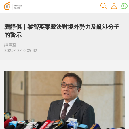
龔靜儀｜黎智英案裁決對境外勢力及亂港分子
的警示
議事堂
2025-12-16 09:32