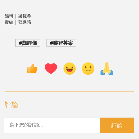
編輯 | 梁庭希
責編 | 韓進珞
#龔靜儀
#黎智英案
評論
評論