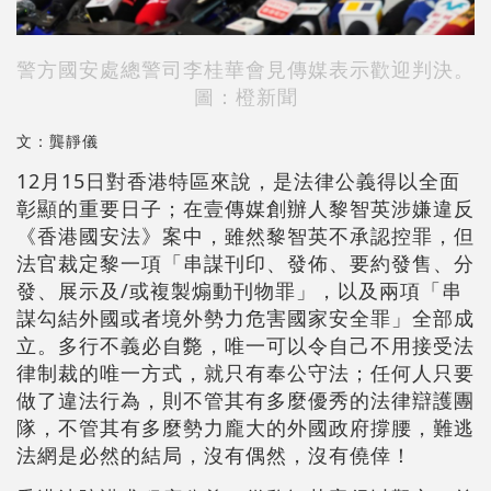
警方國安處總警司李桂華會見傳媒表示歡迎判決。
圖：橙新聞
文：龔靜儀
12月15日對香港特區來說，是法律公義得以全面
彰顯的重要日子；在壹傳媒創辦人黎智英涉嫌違反
《香港國安法》案中，雖然黎智英不承認控罪，但
法官裁定黎一項「串謀刊印、發佈、要約發售、分
發、展示及/或複製煽動刊物罪」，以及兩項「串
謀勾結外國或者境外勢力危害國家安全罪」全部成
立。多行不義必自斃，唯一可以令自己不用接受法
律制裁的唯一方式，就只有奉公守法；任何人只要
做了違法行為，則不管其有多麼優秀的法律辯護團
隊，不管其有多麼勢力龐大的外國政府撐腰，難逃
法網是必然的結局，沒有偶然，沒有僥倖！