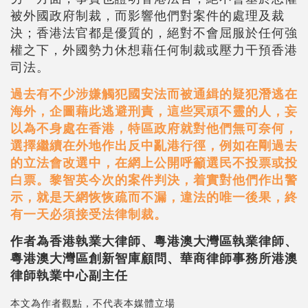
被外國政府制裁，而影響他們對案件的處理及裁
決；香港法官都是優質的，絕對不會屈服於任何強
權之下，外國勢力休想藉任何制裁或壓力干預香港
司法。
過去有不少涉嫌觸犯國安法而被通緝的疑犯潛逃在
海外，企圖藉此逃避刑責，這些冥頑不靈的人，妄
以為不身處在香港，特區政府就對他
們無可奈何，
選擇繼續在外地作出反中亂港行徑，例如在剛過去
的立法會改選中，在網上公開呼籲選民不投票或投
白票。黎智英今次的案件判決，着實對他們作出警
示，就是天網恢恢疏而不漏，違法的唯一後果，終
有一天必須接受法律制裁。
作者為香港執業大律師、粵港澳大灣區執業律師、
粵港澳大灣區創新智庫顧問、華商律師事務所港澳
律師執業中心副主任
本文為作者觀點，不代表本媒體立場