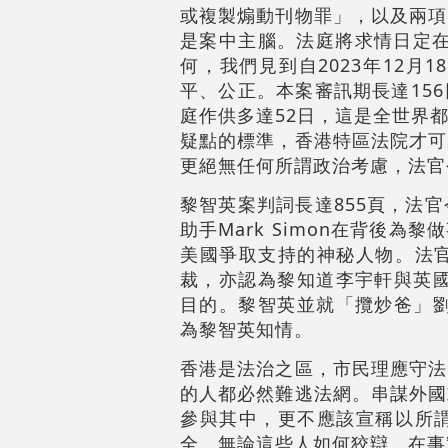
或複製煽動刊物罪」，以及兩項
是案中主腦。法庭將求情日定在
何，我們見到自2023年12
平、公正。本案審訊期長達15
庭作供多達52日，這是全世界
疑點的標準，香港特區法院才可
更絕無任何所謂政治考慮，法官
黎智英案判詞長達855頁，法
助手Mark Simon在背後為
美國爭取支持的神秘人物。法
裁，亦認為黎知道李宇軒與英國
目的。黎智英並就「攬炒爸」劉
為黎智英知情。
香港是法治之區，市民理應守法
的人都必然難逃法網。串謀外國
參與其中，更不應該宣稱以所
全。無論這些人如何狡辯，在事