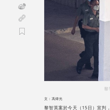
黎
文：馮煒光
黎智英案於今天（15日）宣判