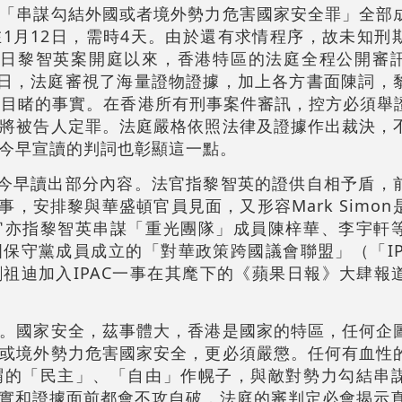
「串謀勾結外國或者境外勢力危害國家安全罪」全部
1月12日，需時4天。由於還有求情程序，故未知刑
月18日黎智英案開庭以來，香港特區的法庭全程公開審
6日，法庭審視了海量證物證據，加上各方書面陳詞，
都目睹的事實。在香港所有刑事案件審訊，控方必須舉
將被告人定罪。法庭嚴格依照法律及證據作出裁決，
今早宣讀的判詞也彰顯這一點。
官今早讀出部分內容。法官指黎智英的證供自相予盾，
黎做事，安排黎與華盛頓官員見面，又形容Mark Simo
官亦指黎智英串謀「重光團隊」成員陳梓華、李宇軒
保守黨成員成立的「對華政策跨國議會聯盟」（「IP
祖迪加入IPAC一事在其麾下的《蘋果日報》大肆報
。國家安全，茲事體大，香港是國家的特區，任何企
或境外勢力危害國家安全，更必須嚴懲。任何有血性
謂的「民主」、「自由」作幌子，與敵對勢力勾結串
實和證據面前都會不攻自破，法庭的審判定必會揭示