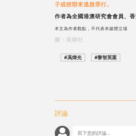
子或狡辯來逃脫罪行。
作者為全國港澳研究會會員、香
本文為作者觀點，不代表本媒體立場
圖：美聯社
#馮煒光
#黎智英案
評論