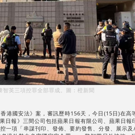
黎智英三項控罪全部罪成。圖：橙新聞
香港國安法》案，審訊歷時156天，今日(15日)在高
果日報》三間公司包括蘋果日報有限公司、蘋果日報
控一項「串謀刊印、發佈、要約發售、分發、展示及/