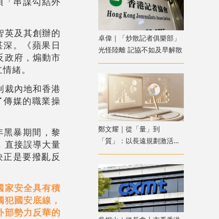
項「串謀勾結外
智英及其創辦的
卓偉｜「炒散記者俱樂部」
甚深。《蘋果日
光怪陸離 記協不如及早解散
反政府，煽動市
立情緒。
制裁內地和香港
了傳媒的職業操
鄭文耀｜從「量」到
年黑暴期間，黎
「質」：以長遠規劃激活香
，直接誤導大量
港資產管理新動能
決正是要撥亂反
國家安全具有積
觸犯國安底線，
外部勢力反華的