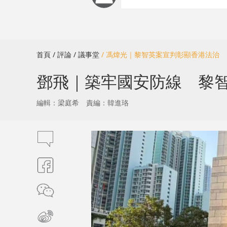
首頁
/ 評論
/ 議事堂
/ 馮煒光｜黎智英案宣判彰顯香港法治
鄧飛｜築牢國安防線 黎
編輯：梁庭希
責編：韓進珞