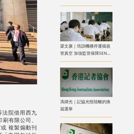
​梁文廣｜培訓機構停運揭規
管真空 加強監管保障SEN兒
童權益
馮煒光｜記協光怪陸離的換
屆選舉
等法院借用西九
印刷有限公司、
或 複製煽動刊