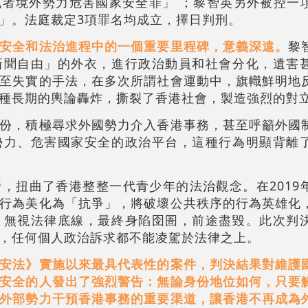
者境外勢力危害國家安全罪」 ；黎智英另外被控一
」。法庭裁定3項罪名均成立，擇日判刑。
安全和法治進程中的一個重要里程碑，意義深遠。
黎
新聞自由」的外衣，進行政治動員和社會分化，遺害
至失實的手法，在多次所謂社會運動中，旗幟鮮明地
種長期的輿論轟炸，撕裂了香港社會，製造強烈的對
份，積極尋求外國勢力介入香港事務，甚至呼籲外國
勢力、危害國家安全的政治平台，這種行為明顯背離
，扭曲了香港整整一代青少年的法治觀念。在2019
行為美化為「抗爭」，將破壞公共秩序的行為英雄化
，無視法律底線，最終身陷囹圄，前途盡毀。此次判
，任何個人政治訴求都不能凌駕於法律之上。
安法》實施以來最具代表性的案件，判決結果對維護
安全的人發出了強烈警告：無論身份地位如何，只要
外部勢力干預香港事務的重要渠道，讓香港不再成為