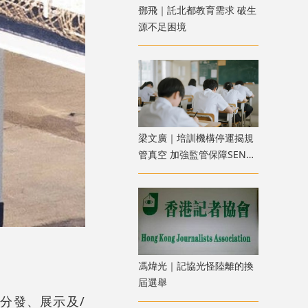
鄧飛｜託北都教育需求 破生
源不足困境
​梁文廣｜培訓機構停運揭規
管真空 加強監管保障SEN兒
童權益
馮煒光｜記協光怪陸離的換
屆選舉
分發、展示及/