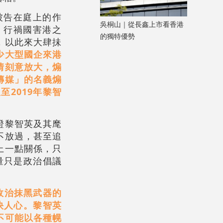
被告在庭上的作
吳桐山｜從長鑫上市看香港
，行禍國害港之
的獨特優勢
，以此來大肆抺
少大型國企來港
情刻意放大，煽
傳媒」的名義煽
2019年黎智
證黎智英及其麾
不放過，甚至追
上一點關係，只
量只是政治倡議
政治抹黑武器的
快人心。黎智英
不可能以各種幌