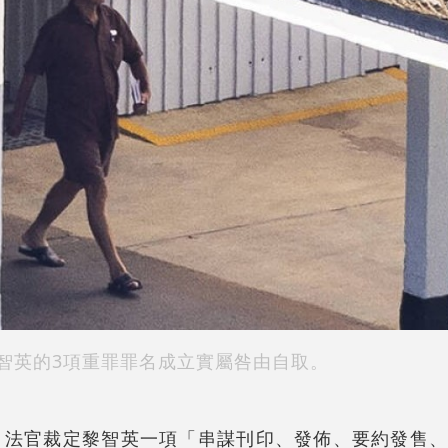
智英的3項重罪罪名成立實屬咎由自取。
，法官裁定黎智英一項「串謀刊印、發佈、要約發售、