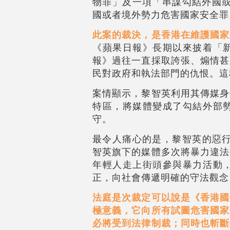
物罪」及一項「串謀勾結外國或
國或者境外勢力危害國家安全罪
此案的裁決，是香港在維護國家
《蘋果日報》長期以來披着「
報》過往一直採取誇張、煽情甚
民對政府和執法部門的仇恨。這
案情顯示，黎智英利用其傳媒身
特區，將媒體變成了勾結外部
守。
最令人痛心的是，黎智英的惡行
智英旗下的媒體多次將暴力違法
年輕人走上街頭參與暴力活動
正，向社會傳遞明確的守法觀念
法庭是次裁定可以說是《香港國
極意義，它向所有試圖危害國家
必將受到法律制裁；同時也斬斷