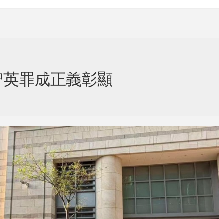
智英罪成正義彰顯