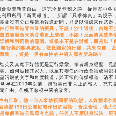
判會影響新聞自由，這完全是無稽之談。從涉案中各
是利用所謂「新聞報道」、所謂「只求傳真」為幌子
團並沒有公正專業地報道新聞，只是以傳媒來作武器
由行對香港零售業的振興，不談！沙士過後，內地不
擬透過融合來助香港更上層樓，不談！
反而將某些事
誤解和對同胞的隔閡。這根本不是在辦報，而是以「
黎智英的數典忘祖，敵視國家的行徑，其來有自，及至
而戰」，這是一個有血性的中國人應有所為嗎？
智英及其麾下媒體更是惡行纍纍。筆者親身經歴，見
英、如何滋擾其家人，以至其委任的行政會議成員都
盡污衊的文字和角度報道，與正常的傳媒報道，沾不
明早在2019年以前，黎智英已非真正的報人，充其
聞自由」作幌子敵視中國的政客。
咎由自取，他一向以來敵視國家的取態，以媒體來作
官經歷156日公開庭審作出的結論，合法合理，也大
是每個香港公民應有之義，任何人不應以身試法，更