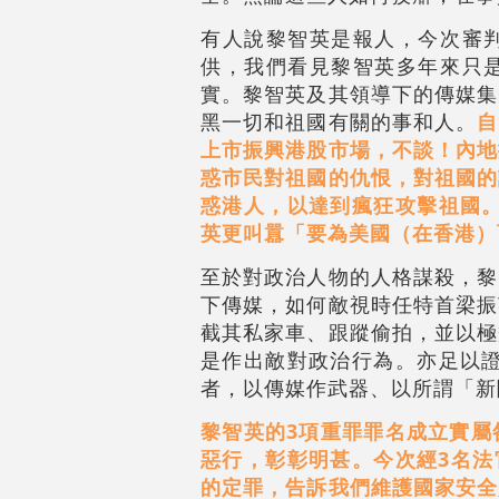
有人說黎智英是報人，今次審
供，我們看見黎智英多年來只
實。黎智英及其領導下的傳媒集
黑一切和祖國有關的事和人。
自
上市振興港股市場，不談！內地
惑市民對祖國的仇恨，對祖國的
惑港人，以達到瘋狂攻擊祖國。
英更叫囂「要為美國（在香港）
至於對政治人物的人格謀殺，黎
下傳媒，如何敵視時任特首梁振
截其私家車、跟蹤偷拍，並以極
是作出敵對政治行為。亦足以證
者，以傳媒作武器、以所謂「新
黎智英的3項重罪罪名成立實屬
惡行，彰彰明甚。今次經3名法
的定罪，告訴我們維護國家安全