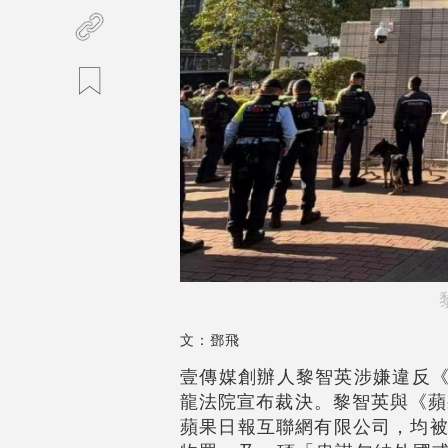
文：鄧飛
壹傳媒創辦人黎智英涉嫌違反《
龍法院宣布裁決。黎智英與《蘋
蘋果日報互聯網有限公司，均被