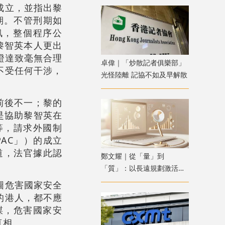
成立，並指出黎
期。不管刑期如
訊，整個程序公
黎智英本人更出
證達致毫無合理
卓偉｜「炒散記者俱樂部」
不受任何干涉，
光怪陸離 記協不如及早解散
前後不一；黎的
n是協助黎智英在
等，請求外國制
AC」）的成立
道，法官據此認
鄭文耀｜從「量」到
「質」：以長遠規劃激活香
港資產管理新動能
圖危害國家安全
的港人，都不應
謀，危害國家安
真相。