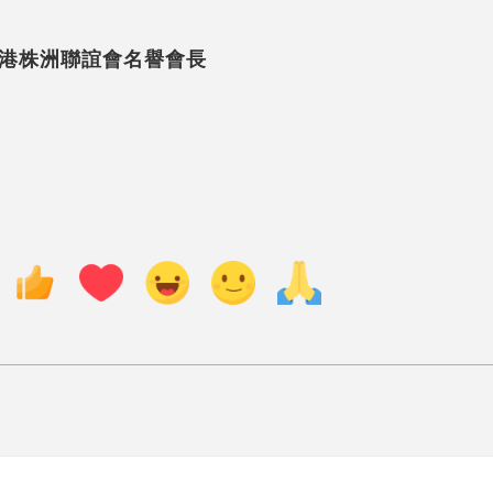
港株洲聯誼會名譽會長