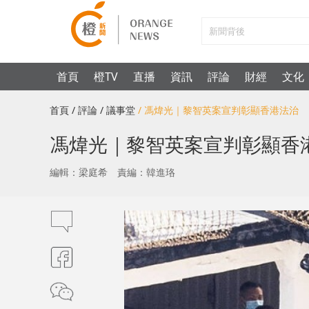
首頁
橙TV
直播
資訊
評論
財經
文化
首頁
/ 評論
/ 議事堂
/ 馮煒光｜黎智英案宣判彰顯香港法治
馮煒光｜黎智英案宣判彰顯香
編輯：梁庭希
責編：韓進珞