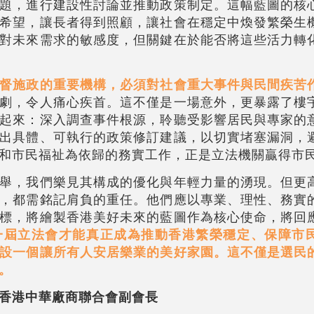
題，進行建設性討論並推動政策制定。這幅藍圖的核
希望，讓長者得到照顧，讓社會在穩定中煥發繁榮生
對未來需求的敏感度，但關鍵在於能否將這些活力轉
督施政的重要機構，必須對社會重大事件與民間疾苦
劇，令人痛心疾首。這不僅是一場意外，更暴露了樓
起來：深入調查事件根源，聆聽受影響居民與專家的
出具體、可執行的政策修訂建議，以切實堵塞漏洞，
和市民福祉為依歸的務實工作，正是立法機關贏得市
舉，我們樂見其構成的優化與年輕力量的湧現。但更
，都需銘記肩負的重任。他們應以專業、理性、務實
標，將繪製香港美好未來的藍圖作為核心使命，將回
一屆立法會才能真正成為推動香港繁榮穩定、保障市
設一個讓所有人安居樂業的美好家園。這不僅是選民
。
香港中華廠商聯合會副會長