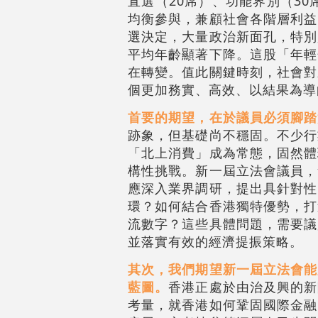
直選（20席）、功能界別（3
均衡參與，兼顧社會各階層利益
選決定，大量政治新面孔，特別
平均年齡顯著下降。這股「年輕
在轉變。值此關鍵時刻，社會對
個更加務實、高效、以結果為導
首要的期望，在於議員必須腳踏
跡象，但基礎尚不穩固。不少行
「北上消費」成為常態，固然體
構性挑戰。新一屆立法會議員，
應深入業界調研，提出具針對性
環？如何結合香港獨特優勢，打
流數字？這些具體問題，需要議
並落實有效的經濟提振策略。
其次，我們期望新一屆立法會能
藍圖。
香港正處於由治及興的新
考量，就香港如何鞏固國際金融