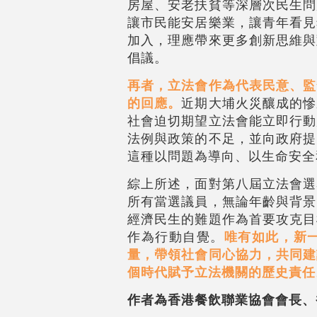
房屋、安老扶貧等深層次民生問
讓市民能安居樂業，讓青年看見
加入，理應帶來更多創新思維與
倡議。
再者，立法會作為代表民意、監
的回應。
近期大埔火災釀成的慘
社會迫切期望立法會能立即行動
法例與政策的不足，並向政府提
這種以問題為導向、以生命安全
綜上所述，面對第八屆立法會選
所有當選議員，無論年齡與背景
經濟民生的難題作為首要攻克目
作為行動自覺。
唯有如此，新
量，帶領社會同心協力，共同建
個時代賦予立法機關的歷史責任
作者為香港餐飲聯業協會會長、