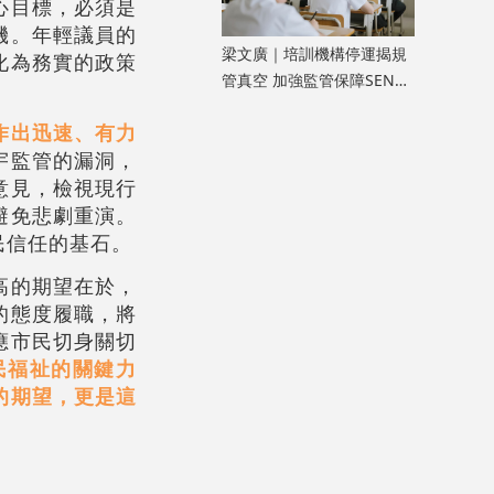
心目標，必須是
機。年輕議員的
​梁文廣｜培訓機構停運揭規
化為務實的政策
管真空 加強監管保障SEN兒
童權益
作出迅速、有力
宇監管的漏洞，
意見，檢視現行
避免悲劇重演。
民信任的基石。
高的期望在於，
的態度履職，將
應市民切身關切
民福祉的關鍵力
的期望，更是這