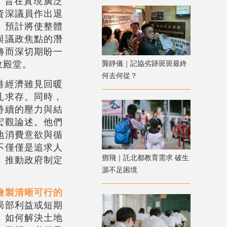
，旨在實現廣泛
資深議員作出退
，預計將使整體
與議政焦點的潛
轉而深切期盼一
政殿堂。
龔靜儀｜記協劣跡斑斑最終
何去何從？
港經濟雖見回暖
扎求存。同時，
持續的壓力與結
宏觀論述。他們
地消費意欲與循
不僅僅是追求人
鄧飛｜託北都教育需求 破生
，推動政府制定
源不足困境
繪製清晰可行的
局部利益或短期
，如何解決土地