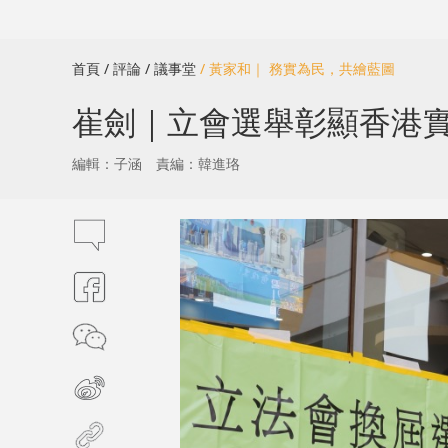
首頁
/ 評論
/ 議事堂
/ 黃家和｜ 務實為民，共繪藍圖
崔劍｜立會選舉彰顯香港
編輯：子涵
責編：韓進珞