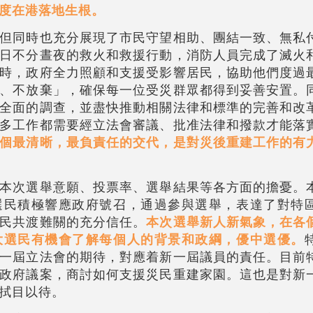
度在港落地生根。
但同時也充分展現了市民守望相助、團結一致、無私
日不分晝夜的救火和救援行動，消防人員完成了滅火
時，政府全力照顧和支援受影響居民，協助他們度過
、不放棄」，確保每一位受災群眾都得到妥善安置。
全面的調查，並盡快推動相關法律和標準的完善和改
多工作都需要經立法會審議、批准法律和撥款才能落
個最清晰，最負責任的交代，是對災後重建工作的有
本次選舉意願、投票率、選舉結果等各方面的擔憂。
選民積極響應政府號召，通過參與選舉，表達了對特
民共渡難關的充分信任。
本次選舉新人新氣象，在各
大選民有機會了解每個人的背景和政綱，優中選優。
一屆立法會的期待，對應着新一屆議員的責任。目前
政府議案，商討如何支援災民重建家園。這也是對新
拭目以待。