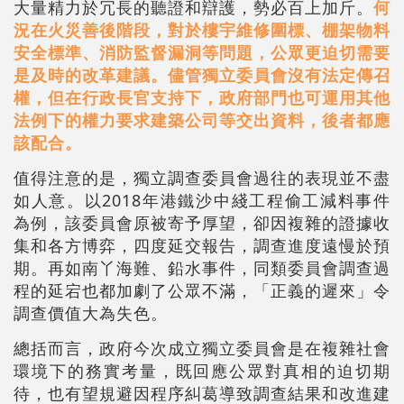
大量精力於冗長的聽證和辯護，勢必百上加斤。
何
況在火災善後階段，對於樓宇維修圍標、棚架物料
安全標準、消防監督漏洞等問題，公眾更迫切需要
是及時的改革建議。儘管獨立委員會沒有法定傳召
權，但在行政長官支持下，政府部門也可運用其他
法例下的權力要求建築公司等交出資料，後者都應
該配合。
值得注意的是，獨立調查委員會過往的表現並不盡
如人意。以2018年港鐵沙中綫工程偷工減料事件
為例，該委員會原被寄予厚望，卻因複雜的證據收
集和各方博弈，四度延交報告，調查進度遠慢於預
期。再如南丫海難、鉛水事件，同類委員會調查過
程的延宕也都加劇了公眾不滿，「正義的遲來」令
調查價值大為失色。
總括而言，政府今次成立獨立委員會是在複雜社會
環境下的務實考量，既回應公眾對真相的迫切期
待，也有望規避因程序糾葛導致調查結果和改進建