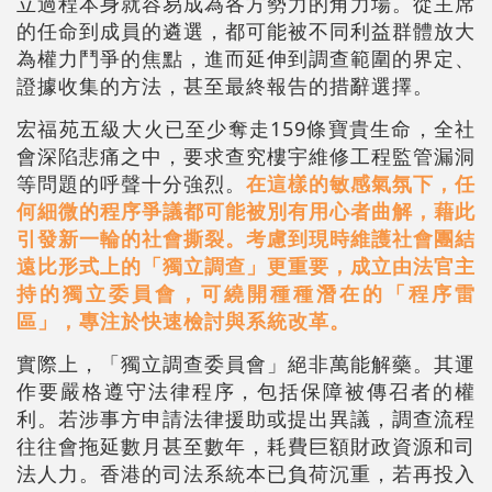
立過程本身就容易成為各方勢力的角力場。從主席
的任命到成員的遴選，都可能被不同利益群體放大
為權力鬥爭的焦點，進而延伸到調查範圍的界定、
證據收集的方法，甚至最終報告的措辭選擇。
宏福苑五級大火已至少奪走159條寶貴生命，全社
會深陷悲痛之中，要求查究樓宇維修工程監管漏洞
等問題的呼聲十分強烈。
在這樣的敏感氣氛下，任
何細微的程序爭議都可能被別有用心者曲解，藉此
引發新一輪的社會撕裂。考慮到現時維護社會團結
遠比形式上的「獨立調查」更重要，成立由法官主
持的獨立委員會，可繞開種種潛在的「程序雷
區」，專注於快速檢討與系統改革。
實際上，「獨立調查委員會」絕非萬能解藥。其運
作要嚴格遵守法律程序，包括保障被傳召者的權
利。若涉事方申請法律援助或提出異議，調查流程
往往會拖延數月甚至數年，耗費巨額財政資源和司
法人力。香港的司法系統本已負荷沉重，若再投入