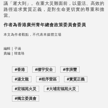
議「遲大到」。在重大災難面前，以靈活、高效的
路徑追求實質正義，是對生命更切實的尊重和擔
當。
作者為香港廣州青年總會政策委員會委員
本文為作者觀點，不代表本媒體立場
編輯 | 子涵
責編 | 韓進珞
#香港
#樓宇安全
#李湃豐
#湯文龍
#程序雷區
#實質正義
#宏福苑火災
#大埔宏福苑火災
#獨立委員會