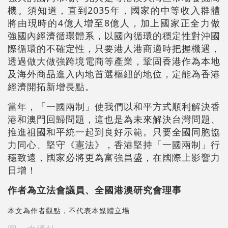
機。須知道，直到2035年，國家的中等收入群體
將由現時的4億人增至8億人，加上國家正全力做
強國內經濟循環體系，以國內循環的穩定性對沖國
際循環的不確定性，只要港人港商適時把握機遇，
透過做大做強跨境電商等產業，鞏固香港作為本地
及海外商品進入內地首選樞紐的地位，定能為香港
經濟開拓新增長點。
當年，「一國兩制」使我們以和平方式順利解決香
港和澳門回歸問題，這也是為未來解決台灣問題、
推進祖國和平統一起到良好示範。只要全國同胞協
力同心、堅守《憲法》，香港堅持「一國兩制」行
穩致遠，國家必將更為富強昌盛，在國際上影響力
日增！
作者為立法會議員、全國港澳研究會理事
本文為作者觀點，不代表本媒體立場