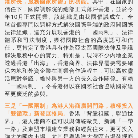
港所長，服務國家所需」的功能。
其中，在國家的
信任下，國際調解院的總部正式落戶香港，並於今
年10月正式開業。該組織是由我國倡議成立、全
球首個專門以調解方式解決國際爭端的政府間國際
法律組織，這充分展現香港的「一國兩制」、法律
體系和司法制度，獲得國際社會的高度認可和信
任，更肯定了香港具有作為亞太區國際法律及爭議
解決服務中心的實力。特別是，現時不少內地企業
透過香港「出海」，香港商界、法律界需要需要確
保內地和外資企業在商業合作過程中，可以高效靈
活應對爭議，維持與另一方的長久合作關係。有賴
「一國兩制」，令香港得以在國際社會協助國家達
至更廣泛的參與。
三是「一國兩制」為港人港商廣開門路，積極投入
「雙循環」新發展格局。
香港「背靠祖國，聯通世
界」，港人港商不但可以與傳統歐美、新興「一帶
一路」及東盟市場建立業務和經貿往來，更可投入
強大的國內市場、尤其是粵港澳大灣區市場發掘商