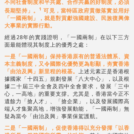
不同社會制度和平共處、合作共贏的好制度，必須
1
長期堅持」。
可見，當特區政府貫徹落實並用好
「一國兩制」，就是對貢獻強國建設、民族復興偉
大事業的實際行動。
經過28年的實踐證明，「一國兩制」在以下三方
面最能體現其制度上的優秀之處：
一是「一國兩制」保持香港原有的普通法體系、資
本主義制度，又令國際化優勢更為彰顯，夯實香港
「由治及興」新里程的根基。
上述元素正是香港根
據國家「十四五」規劃發展「八大中心」，以及根
據二十屆三中全會及四中全會要求，發展「三中
心，一高地」的重要支撐。尤其是，香港當今正不
遺餘力「搶人才」、「搶企業」，以及發展國際高
端人才集聚高地，增強發展動能，「一國兩制」無
疑為當今「由治及興」事業保駕護航。
二是「一國兩制」，促使香港得以充分發揮「以香