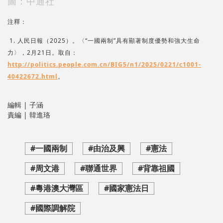
圖：中通社
注釋：
1. 人民日報（2025）。〈“一國兩制”具有顯著制度優勢和強大生命
力〉，2月21日。取自：
http://politics.people.com.cn/BIG5/n1/2025/0221/c1001-
40422672.html
。
編輯 | 子涵
責編 | 韓進珞
#一國兩制
#由治及興
#憲法
#周文港
#聯通世界
#背靠祖國
#粵港澳大灣區
#國家憲法日
#國際調解院