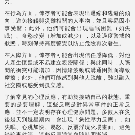
力。
在行為方面，倖存者可能會表現出退縮和逃避的傾
向，避免接觸與災難相關的人事物，並且容易因小
事受驚；此外，他們可能會出現睡眠困難（如失
眠）、食慾改變（增加或減少），以及過度警戒的
狀態，時刻保持高度警覺以防止危險再次發生。
在人際方面，倖存者可能會出現信任感降低，對他
人產生懷疑或不易建立親密關係；與此同時，人際
間的衝突可能增加，因情緒波動或溝通困難而導致
摩擦；此外，他們可能感到與他人疏離，難以融入
社交圈或感受到孤立感。
了解常見的心理反應，有助於接納自己的狀態。重
要的是要理解，這些反應是對異常事件的正常反
應，並不一定表明存在心理健康問題。多數人在災
後幾天到幾星期內，會出現「急性壓力反應」，如
失眠、心跳加快、易怒、反覆浮現火場畫面、避免
談論事件等。這些反應通常會隨時間漸減。