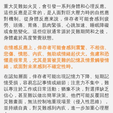
重大災難如火災，會引發一系列身體和心理反應。
這些反應是正常的，是人面對巨大壓力時的自然應
對機制。從身體反應來說，倖存者可能會感到疲
勞、頭痛、胃痛、肌肉緊張、心跳加速、睡眠障礙
或食慾變化。這些症狀通常源於災難期間和之後，
身體處於高度警覺狀態。
在情感反應上，倖存者可能會感到震驚、不相信、
悲傷、憤怒、內疚、無助或情緒起伏大。焦慮和恐
懼是很常見，尤其是當被災難的記憶及情景觸發情
緒，或面對未來感到不確定性時。
在認知層面，倖存者可能出現記憶力下降、短期記
憶受損，容易忘記事情或細節；注意力不集中，難
以專注於工作或日常活動；猶豫不決，對選擇缺乏
信心，甚至難以做出簡單決策。他們可能反覆回想
災難畫面，無法控制地重現場景（侵入性思維），
並持續自責，對災難感到內疚，進一步加重心理壓