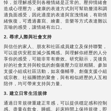
悼，並理解感受到各種情緒是正常的。壓抑情緒會
造成心理壓力，健康的表達方式則可幫助釐清和調
適負面感受，因此適度的表達與宣洩情緒，有助情
緒恢復，可透過書寫、繪畫、音樂等方式表達難以
言喻的感受，讓情緒有出口。
2. 尋求人際與社會支持
與信任的家人、朋友和社區成員建立及保持聯繫，
可以提供安慰並減少孤獨感。與理解你經歷的人分
享你的感受，可能非常有療效。研究顯示，災後良
好的社會支持與較低的創傷後壓力症狀相關。參加
支援小組或社區活動，如哀傷輔導、創傷支援小組
或宗教、社福團體的聚會，與有相似經歷的人互相
陪伴，均可帶來支持與力量。
3. 建立日常生活規律
通過日常規律重建正常感，可以提供穩定感和控制
感。盡量在飲食、睡眠、起床時間上保持規律，即