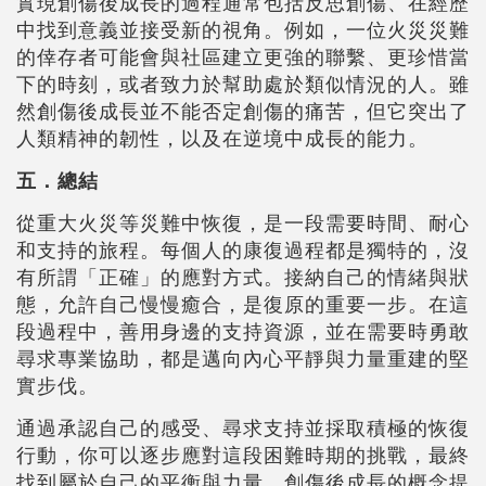
實現創傷後成長的過程通常包括反思創傷、在經歷
中找到意義並接受新的視角。例如，一位火災災難
的倖存者可能會與社區建立更強的聯繫、更珍惜當
下的時刻，或者致力於幫助處於類似情況的人。雖
然創傷後成長並不能否定創傷的痛苦，但它突出了
人類精神的韌性，以及在逆境中成長的能力。
五．總結
從重大火災等災難中恢復，是一段需要時間、耐心
和支持的旅程。每個人的康復過程都是獨特的，沒
有所謂「正確」的應對方式。接納自己的情緒與狀
態，允許自己慢慢癒合，是復原的重要一步。在這
段過程中，善用身邊的支持資源，並在需要時勇敢
尋求專業協助，都是邁向內心平靜與力量重建的堅
實步伐。
通過承認自己的感受、尋求支持並採取積極的恢復
行動，你可以逐步應對這段困難時期的挑戰，最終
找到屬於自己的平衡與力量。創傷後成長的概念提