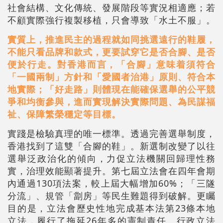
社會結構、文化傳統、發展階段等實況相適應；若
不顧實際強行複製移植，只會導致「水土不服」。
實質上，推進民主的過程就如同挑選遠行的鞋履，
不能只看品牌和款式，更要試穿它是否合腳、是否
便於行走。對香港而言，「合腳」意味着須符合
「一國兩制」方針和「愛國者治港」原則、符合本
地實際；「好走路」則體現在能確保選舉的公平競
爭和均衡參與，進而實現解決實際問題、為民謀福
祉、保障繁榮穩定等目標。
實踐是檢驗真理的唯一標準。透過完善選舉制度，
香港找到了這雙「合腳的鞋」。新選制改變了以往
選舉泛政治化的傾向，力促立法機關回歸理性務
實，治理效能顯著提升。第七屆立法會在四年會期
內通過130項法案，較上屆大幅增加60%；「三隧
分流」、規管「劏房」等民生難題得到破解。更矚
目的是，立法會歷史性地完成基本法第23條本地
立法，履行了拖延26年多的憲制責任。行政立法