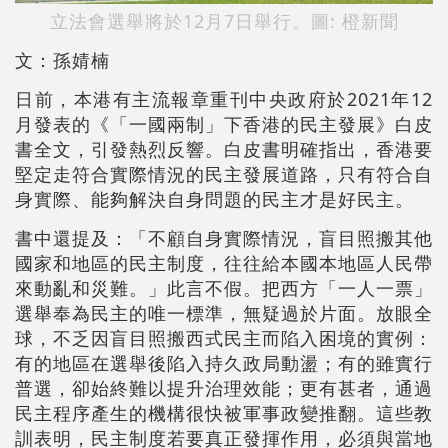
立法會選舉將於12月7日舉行。圖: 橙新聞
文：孫婧楠
日前，本港有主流報章重刊中央政府於2021年12
月發表的《「一國兩制」下香港的民主發展》白皮
書全文，引發熱烈反響。白皮書明確指出，香港要
堅定走符合實際情況的民主發展道路，只有符合自
身實際、能夠解決自身問題的民主才是好民主。
書中還提及：「不顧自身實際情況，盲目照搬其他
國家和地區的民主制度，往往給本國本地區人民帶
來動亂和災難。」此言不假。把西方「一人一票」
選舉奉為民主的唯一標準，無疑過於片面。放眼全
球，不乏因盲目照搬西式民主而陷入困境的實例：
有的地區在選舉後陷入持久政局動盪；有的雖實行
普選，卻始終難以提升治理效能；更有甚者，通過
民主程序產生的機構很快被軍事政變推翻。這些教
訓表明，民主制度若要真正發揮作用，必須與當地