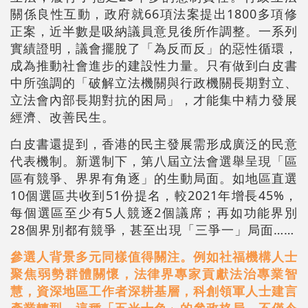
關係良性互動，政府就66項法案提出1800多項修
正案，近半數是吸納議員意見後所作調整。一系列
實績證明，議會擺脫了「為反而反」的惡性循環，
成為推動社會進步的建設性力量。只有做到白皮書
中所強調的「破解立法機關與行政機關長期對立、
立法會內部長期對抗的困局」，才能集中精力發展
經濟、改善民生。
白皮書還提到，香港的民主發展需形成廣泛的民意
代表機制。新選制下，第八屆立法會選舉呈現「區
區有競爭、界界有角逐」的生動局面。如地區直選
10個選區共收到51份提名，較2021年增長45%，
每個選區至少有5人競逐2個議席；再如功能界別
28個界別都有競爭，甚至出現「三爭一」局面……
參選人背景多元同樣值得關注。例如社福機構人士
聚焦弱勢群體關懷，法律界專家貢獻法治專業智
慧，資深地區工作者深耕基層，科創領軍人士建言
產業轉型。這種「五光十色」的參政格局，不僅令