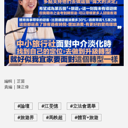
編輯 | 芷茵
責編 | 陳正偉
#論壇
#江旻憓
#立法會選舉
#旅遊界
#馬軼超
#體育+旅遊