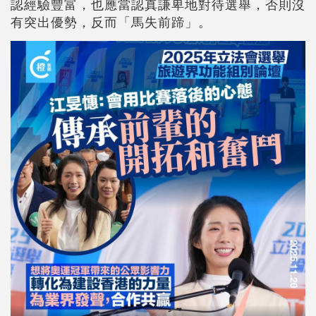
認經驗豐富，也應當認真謙卑地對待選舉，否則沒
有突出優勢，反而「馬失前蹄」。