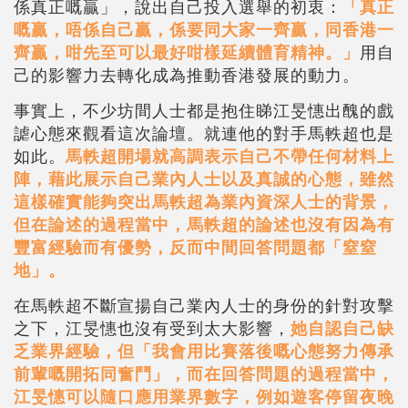
係真正嘅贏」，說出自己投入選舉的初衷：
「真正
嘅贏，唔係自己贏，係要同大家一齊贏，同香港一
齊贏，咁先至可以最好咁樣延續體育精神。」
用自
己的影響力去轉化成為推動香港發展的動力。
事實上，不少坊間人士都是抱住睇江旻憓出醜的戲
謔心態來觀看這次論壇。就連他的對手馬軼超也是
如此。
馬軼超開場就高調表示自己不帶任何材料上
陣，藉此展示自己業內人士以及真誠的心態，雖然
這樣確實能夠突出馬軼超為業內資深人士的背景，
但在論述的過程當中，馬軼超的論述也沒有因為有
豐富經驗而有優勢，反而中間回答問題都「窒窒
地」。
在馬軼超不斷宣揚自己業內人士的身份的針對攻擊
之下，江旻憓也沒有受到太大影響，
她自認自己缺
乏業界經驗，但「我會用比賽落後嘅心態努力傳承
前輩嘅開拓同奮鬥」，而在回答問題的過程當中，
江旻憓可以隨口應用業界數字，例如遊客停留夜晚