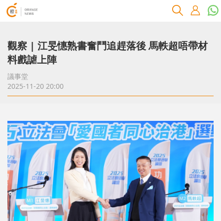
觀察 | 江旻憓熟書奮鬥追趕落後 馬軼超唔帶材
料戲謔上陣
議事堂
2025-11-20 20:00