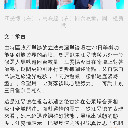
江旻憓（左），馬軼超（右）同台較量。圖：橙新
聞
文：承言
由特區政府舉辦的立法會選舉論壇在20日舉辦功
能組別旅遊界的論壇。奧運冠軍江旻憓與另外一位
候選人馬軼超同台較量。江旻憓今日在論壇上對答
流暢，期間更能引用行業數據闡述論點，又自認自
己缺乏旅遊界經驗，「同旅遊業一樣都經歷緊轉
型」，希望用「比賽落後嘅心態努力」，可謂士別
三日當刮目相待。
這是江旻憓在報名參選之後首次在公眾場合亮相，
吸引全城關注。面對選情的壓力，從江旻憓的表現
來看，她已經迅速調整好狀態，展現出誠懇的態
度，江旻憓表示，巴黎奧運之後很認真反思「乜嘢