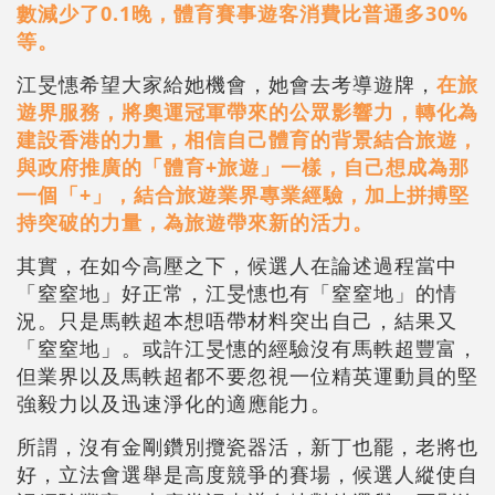
數減少了0.1晚，體育賽事遊客消費比普通多30%
等。
江旻憓希望大家給她機會，她會去考導遊牌，
在旅
遊界服務，將奧運冠軍帶來的公眾影響力，轉化為
建設香港的力量，相信自己體育的背景結合旅遊，
與政府推廣的「體育+旅遊」一樣，自己想成為那
一個「+」，結合旅遊業界專業經驗，加上拼搏堅
持突破的力量，為旅遊帶來新的活力。
其實，在如今高壓之下，候選人在論述過程當中
「窒窒地」好正常，江旻憓也有「窒窒地」的情
況。只是馬軼超本想唔帶材料突出自己，結果又
「窒窒地」。或許江旻憓的經驗沒有馬軼超豐富，
但業界以及馬軼超都不要忽視一位精英運動員的堅
強毅力以及迅速淨化的適應能力。
所謂，沒有金剛鑽別攬瓷器活，新丁也罷，老將也
好，立法會選舉是高度競爭的賽場，候選人縱使自