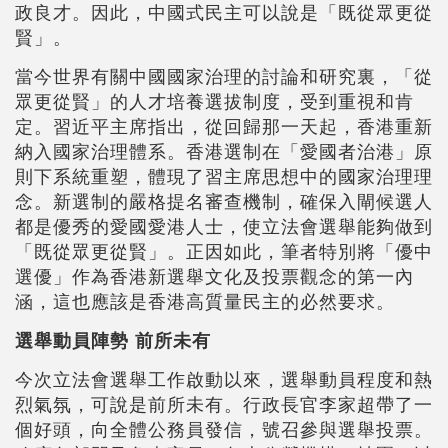
政良才。因此，中國式民主可以說是「既從眾更從
賢」。
當今世界有關中國國家治理的討論和研究裏，「從
眾更從賢」的人才培養選拔制度，受到重視和肯
定。習近平主席指出，從回歸那一天起，香港重新
納入國家治理體系。香港選制在「愛國者治港」原
則下系統重塑，體現了習主席思想中的國家治理理
念。新選制的嚴格提名審查機制，確保入閘候選人
都是優秀的愛國愛港人士，使立法會選舉能夠做到
「既從眾更從賢」。正因如此，筆者特別將「優中
選優」作為香港新選舉文化及投票觀念的第一內
涵，這也應該是香港高質量民主的必然要求。
選舉動員陣勢 前所未有
今次立法會選舉工作啟動以來，選舉動員程度和熱
烈氣氛，可說是前所未有。行政長官李家超帶了一
個好頭，向全體公務員發信，號召參與選舉投票。