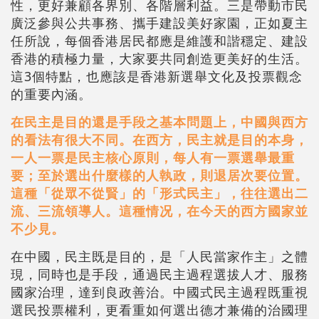
性，更好兼顧各界別、各階層利益。三是帶動市民
廣泛參與公共事務、攜手建設美好家園，正如夏主
任所說，每個香港居民都應是維護和諧穩定、建設
香港的積極力量，大家要共同創造更美好的生活。
這3個特點，也應該是香港新選舉文化及投票觀念
的重要內涵。
在民主是目的還是手段之基本問題上，中國與西方
的看法有很大不同。在西方，民主就是目的本身，
一人一票是民主核心原則，每人有一票選舉最重
要；至於選出什麼樣的人執政，則退居次要位置。
這種「從眾不從賢」的「形式民主」，往往選出二
流、三流領導人。這種情况，在今天的西方國家並
不少見。
在中國，民主既是目的，是「人民當家作主」之體
現，同時也是手段，通過民主過程選拔人才、服務
國家治理，達到良政善治。中國式民主過程既重視
選民投票權利，更看重如何選出德才兼備的治國理