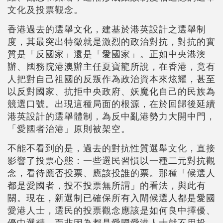
文化及投票觀念。
香港過去的選舉文化，建基於港英設計之選舉制
度，其最突出特徵就是激烈的政治對抗，對抗的實
質是「反國家」還是「愛國家」。正如中央港澳
辦、國務院港澳辦主任夏寶龍所說，在香港，竟有
人把對自己祖國的反叛作為政治資本來炫耀，甚至
以反對國家、抗拒中央政府、妖魔化自己的民族為
競選口號。出現這種局面的根源，在於回歸後延續
港英設計的選舉體制，為反中亂港勢力大開中門，
「愛國者治港」原則被架空。
不能不看到的是，過去的對抗性質選舉文化，直接
影響了投票心態：一些選民習慣以一種二元對抗觀
念，看待應否投票、應該投誰的票。那種「候選人
都是愛國者，投不投票無所謂」的看法，與此有
關。現在，新選制已確保所有入閘候選人都是愛國
愛港人士，選民的投票觀念應該是如何良中擇優、
優中選精，而非因為都是愛國愛港人士就不用投