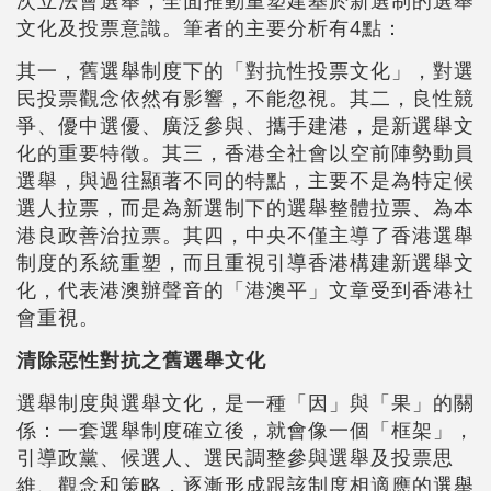
次立法會選舉，全面推動重塑建基於新選制的選舉
文化及投票意識。筆者的主要分析有4點：
其一，舊選舉制度下的「對抗性投票文化」，對選
民投票觀念依然有影響，不能忽視。其二，良性競
爭、優中選優、廣泛參與、攜手建港，是新選舉文
化的重要特徵。其三，香港全社會以空前陣勢動員
選舉，與過往顯著不同的特點，主要不是為特定候
選人拉票，而是為新選制下的選舉整體拉票、為本
港良政善治拉票。其四，中央不僅主導了香港選舉
制度的系統重塑，而且重視引導香港構建新選舉文
化，代表港澳辦聲音的「港澳平」文章受到香港社
會重視。
清除惡性對抗之舊選舉文化
選舉制度與選舉文化，是一種「因」與「果」的關
係：一套選舉制度確立後，就會像一個「框架」，
引導政黨、候選人、選民調整參與選舉及投票思
維、觀念和策略，逐漸形成跟該制度相適應的選舉