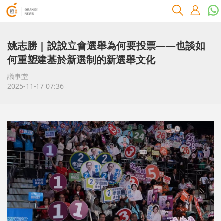
姚志勝 | 說說立會選舉為何要投票——也談如
何重塑建基於新選制的新選舉文化
議事堂
2025-11-17 07:36