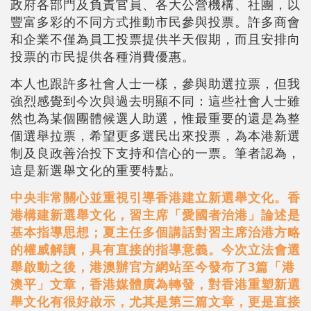
政府各部門及負責官員、各大公營機構、社團，以
豐富多彩的不同方式推動市民參與投票。許多商會
和企業不僅為員工投票提供半天假期，而且安排向
投票的市民提供各種消費優惠。
本人也跟許多社會人士一樣，參與助選拉票，但我
強烈感覺到今次與過去明顯不同：這些社會人士雖
然也為某個團體候選人助選，惟最重要的還是為整
個選舉拉票，希望更多選民出來投票，為本港新選
制及良政善治投下支持和信心的一票。筆者認為，
這是新選舉文化的重要特點。
中央非常關心並重視引導香港建立新選舉文化。香
港構建新選舉文化，習主席「愛國者治港」論述是
基本指導思想；夏主任多個講話對習主席治港方略
的權威解讀，具有直接的指導意義。今次立法會選
舉啟動之後，港澳辦官方網站至今發布了3篇「港
澳平」文章，香港媒體廣為轉發，對香港重塑新選
舉文化有很好啟示，尤其是第三篇文章，更是直接