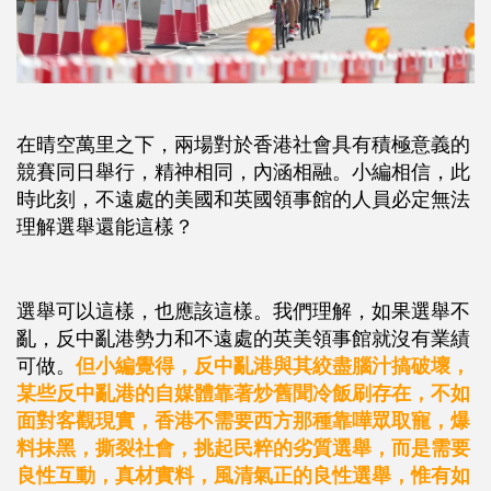
在晴空萬里之下，兩場對於香港社會具有積極意義的
競賽同日舉行，精神相同，內涵相融。小編相信，此
時此刻，不遠處的美國和英國領事館的人員必定無法
理解選舉還能這樣？
選舉可以這樣，也應該這樣。我們理解，如果選舉不
亂，反中亂港勢力和不遠處的英美領事館就沒有業績
可做。
但小編覺得，反中亂港與其絞盡腦汁搞破壞，
某些反中亂港的自媒體靠著炒舊聞冷飯刷存在，不如
面對客觀現實，香港不需要西方那種靠嘩眾取寵，爆
料抹黑，撕裂社會，挑起民粹的劣質選舉，而是需要
良性互動，真材實料，風清氣正的良性選舉，惟有如