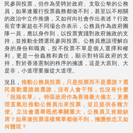
民參與投票，但作為受聘於政府、支取公帑的公務
員，如果連履行投票義務都做不到，甚至以不相關
的政治中立作推搪，又如何向社會作出表述？行政
長官李家超在不同場合亦表示，公務員作為政府團
隊一員，應以身作則，以投票實踐對政府施政的支
持，並推動全體選民參與投票。公務員應該理解自
身的身份和職責，投不投票不單是個人選擇和權
利，更是一份義務和責任，顯示對特區政府的支
持，對於香港憲制的秩序的擁護，這是大原則、大
是非，小道理要服從大道理。
況且，
推動公務員投票，只是投票而不是選誰？選
民喜歡選誰就選誰，沒有人會干預，也沒有什麼
「祝福名單」。特區政府作為香港最大僱主，更應
理直氣壯推動公務員出來投票，並且提供各種方
便。立法會選舉既然事關重大，公務員又豈能缺
席？如果連投票這樣簡單都做不到，擁護效忠又如
何體現？