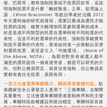
坡、巴西等，都有強制投票或不投票罰款等，這說
明強制投票不是什麼「離經叛道」之舉。從理論上
講，Céline Braconnier 等政治學者於法國 2012
年大選時做的研究就發現，需要註冊成為選民才能
投票的流程，確實大幅增加民眾參與選舉的成本，
於是造成不同類型的民眾在選舉時有不同程度的代
表性，這並不利於選舉的代表性。強制投票確實有
助提升選舉的代表性，香港如何進一步推動以至便
利選民投票，甚至是引入「均無選項」（None of
the Above, NOTA），為那些對所有候選人都不
滿意的選民提供一個表達管道，都是可以研究的方
向。但對公務員而言，就算沒有強制，但公務員其
實都有責任去投票，原因有四：
一是立法會選舉事關重大，關係香港整體利益。
駐
港國家安全公署發言人更用了「三個事關」去闡釋
其重要性：立法會選舉事關香港憲制秩序和民主發
展，事關特區政權建設和政治穩定，事關特區良政