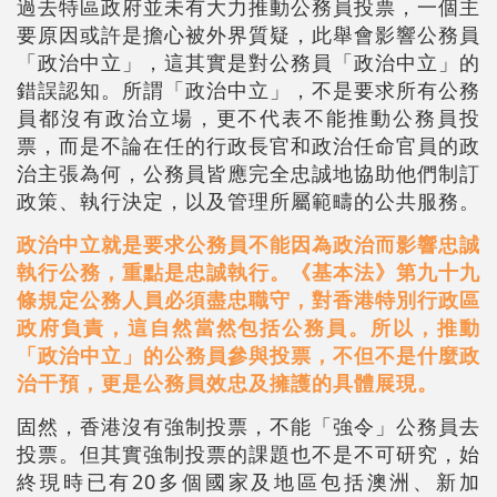
過去特區政府並未有大力推動公務員投票，一個主
要原因或許是擔心被外界質疑，此舉會影響公務員
「政治中立」，這其實是對公務員「政治中立」的
錯誤認知。所謂「政治中立」，不是要求所有公務
員都沒有政治立場，更不代表不能推動公務員投
票，而是不論在任的行政長官和政治任命官員的政
治主張為何，公務員皆應完全忠誠地協助他們制訂
政策、執行決定，以及管理所屬範疇的公共服務。
政治中立就是要求公務員不能因為政治而影響忠誠
執行公務，重點是忠誠執行。《基本法》第九十九
條規定公務人員必須盡忠職守，對香港特別行政區
政府負責，這自然當然包括公務員。所以，推動
「政治中立」的公務員參與投票，不但不是什麼政
治干預，更是公務員效忠及擁護的具體展現。
固然，香港沒有強制投票，不能「強令」公務員去
投票。但其實強制投票的課題也不是不可研究，始
終現時已有20多個國家及地區包括澳洲、新加