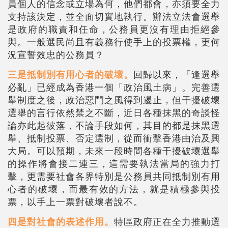
員個人的信念或立場為何，他們都會，亦須要全力
支持該決定，並全面切實地執行。辦法立法會選舉
是政府的職責和任命，公務員更沒有理由拒絕參
與。一般選民尚且有義務行使手上的投票權，更何
況宣誓效忠的公務員？
三是抵制別有用心者的破壞。
回歸以來，「逢選舉
必亂」已經成為香港一個「政治風土病」。完善選
舉制度之後，政治惡鬥之風得到遏止，但干擾破壞
選舉的言行依然禁之不斷，近日各種抹黑的奇談怪
論亦此起彼落，不論手段如何，其目的都是抹黑選
舉、抵制投票、否定選制，從而衝擊香港由治及興
大局。可以預期，未來一段時間各種干擾破壞選舉
的操作將會接二連三，這需要執法當局的強力打
擊，更需要社會各界特別是公務員共同抵制別有用
心者的破壞，而最有效的方法，就是積極參與投
票，以手上一票對破壞者說不。
四是對社會的表述作用。
特區政府正在全力推動選