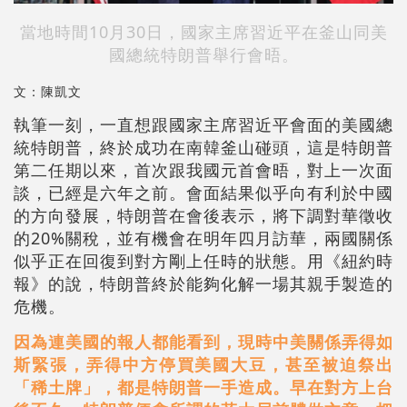
當地時間10月30日，國家主席習近平在釜山同美
國總統特朗普舉行會晤。
文：陳凱文
執筆一刻，一直想跟國家主席習近平會面的美國總
統特朗普，終於成功在南韓釜山碰頭，這是特朗普
第二任期以來，首次跟我國元首會晤，對上一次面
談，已經是六年之前。會面結果似乎向有利於中國
的方向發展，特朗普在會後表示，將下調對華徵收
的20%關稅，並有機會在明年四月訪華，兩國關係
似乎正在回復到對方剛上任時的狀態。用《紐約時
報》的說，特朗普終於能夠化解一場其親手製造的
危機。
因為連美國的報人都能看到，現時中美關係弄得如
斯緊張，弄得中方停買美國大豆，甚至被迫祭出
「稀土牌」，都是特朗普一手造成。早在對方上台