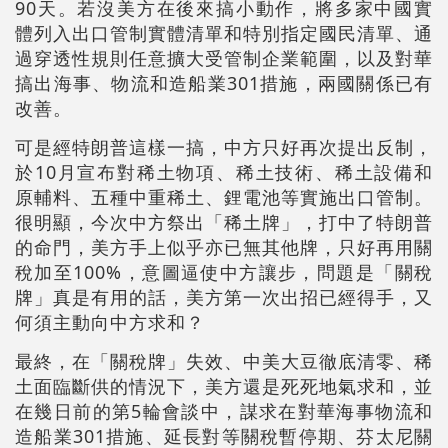
90天。若沒美方在後來搞小動作，將多家中國實
體列入出口管制實體清單和特別指定國民清單、通
過穿透性規則任意擴大受管制企業範圍，以及對華
搞出海事、物流和造船業301措施，兩國關係已有
改善。
可是經特朗普這樣一搞，中方只好再次提出反制，
於10月宣布對稀土物項、稀土技術、稀土設備和
原輔料、五種中重稀土、鋰電池等實施出口管制。
很明顯，今次中方祭出「稀土牌」，打中了特朗普
的命門，美方手上似乎亦已無其他牌，只好再用關
稅加至100%，意圖逼使中方讓步，問題是「關稅
牌」真是有用的話，美方第一次出招已經得手，又
何須主動向中方求和？
最終，在「關稅牌」失效、中美大豆徹底清零、稀
土面臨斷供的情況下，美方還是死死地氣求和，並
在幾日前的第5輪會談中，謀求在對華海事物流和
造船業301措施、延長對等關稅暫停期、芬太尼關