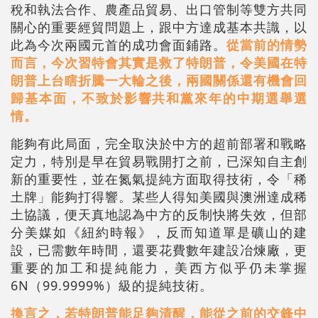
稅和執法合作、農產品貿易、出口管制等雙方共同
關心的重要經貿問題上，跟中方達成基本共識，以
此為今次兩國元首的成功會面鋪路。
從當前的情勢
而言，今次習特會其實是救了特朗普，令美國在特
朗普上台瞎折騰一大輪之後，兩國關係還有機會回
歸基本面，不致於影響共和黨來年的中期選舉選
情。
能夠有此局面，完全取決於中方的超前部署和戰略
定力，特別是早在貿易戰開打之前，已深知自主創
新的重要性，並在氮氣提純方面取得技術，令「稀
土牌」能夠打得響。某些人得知美國與澳洲達成稀
土協議，便天真地認為中方的反制快將失效，但部
分美媒如《紐約時報》，反而知道單是礦山的建
設，已需數年時間，還要花費數年建設冶煉廠，更
重要的加工和提純能力，美西方似乎仍未掌握
6N（99.9999%）級的提純技術。
換言之，若特朗普能足夠清醒，能從之前的交鋒中