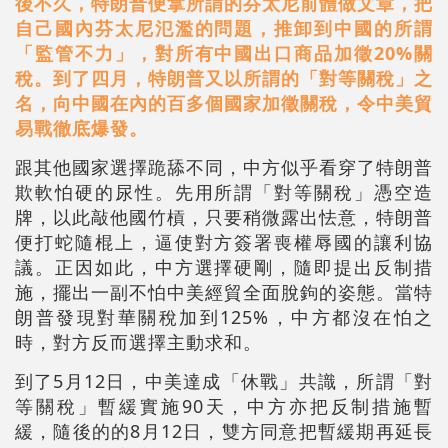
後不久，特朗普便拿所謂的芬太尼前體做文章，把
自己國內芬太尼氾濫的問題，推卸到中國的所謂
「監管不力」，對所有中國出口商品加徵20%關
稅。到了四月，特朗普又以所謂的「對等關稅」之
名，向中國在內的百多個國家加徵關稅，令中美貿
易戰徹底爆發。
跟其他國家選擇跪舔不同，中方似乎看穿了特朗普
欺軟怕硬的尿性。先用所謂「對等關稅」憑空造
牌，以此敲他國竹槓，只要稍微露出怯意，特朗普
便打蛇隨棍上，逼使對方簽署喪權辱國的讓利協
議。正因如此，中方選擇硬剛，隨即提出反制措
施，擺出一副不怕中美經貿全面脫鉤的姿態。當特
朗普發現對華關稅加到125%，中方都沒在怕之
時，對方反而選擇主動求和。
到了5月12日，中美達成「休戰」共識，所謂「對
等關稅」暫緩實施90天，中方亦把反制措施暫
緩，隨後的的8月12日，雙方同意把暫緩期再延長