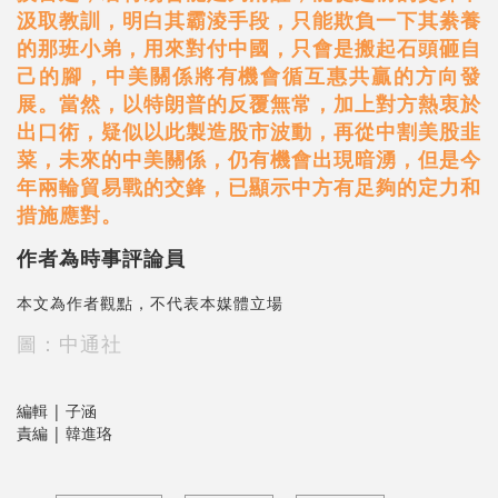
汲取教訓，明白其霸淩手段，只能欺負一下其絭養
的那班小弟，用來對付中國，只會是搬起石頭砸自
己的腳，中美關係將有機會循互惠共贏的方向發
展。當然，以特朗普的反覆無常，加上對方熱衷於
出口術，疑似以此製造股市波動，再從中割美股韭
菜，未來的中美關係，仍有機會出現暗湧，但是今
年兩輪貿易戰的交鋒，已顯示中方有足夠的定力和
措施應對。
作者為時事評論員
本文為作者觀點，不代表本媒體立場
圖：中通社
編輯 | 子涵
責編 | 韓進珞