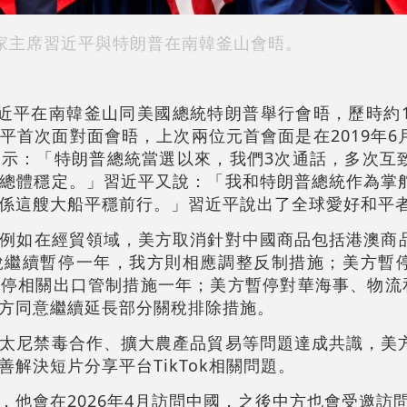
家主席習近平與特朗普
在南韓釜山
會晤。
席習近平在南韓釜山同美國總統特朗普舉行會晤，歷時約
平首次面對面會晤，上次兩位元首會面是在2019年6
示：「特朗普總統當選以來，我們3次通話，多次互
總體穩定。」習近平又說：「我和特朗普總統作為掌
係這艘大船平穩前行。」習近平說出了全球愛好和平
例如在經貿領域，美方取消針對中國商品包括港澳商品
稅繼續暫停一年，我方則相應調整反制措施；美方暫
暫停相關出口管制措施一年；美方暫停對華海事、物流和
方同意繼續延長部分關稅排除措施。
太尼禁毒合作、擴大農產品貿易等問題達成共識，美
解決短片分享平台TikTok相關問題。
，他會在2026年4月訪問中國，之後中方也會受邀訪