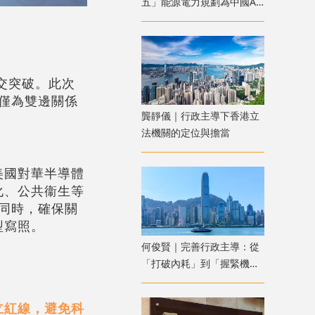
五」能源電力規劃為中國AI
競爭築起成本防線
交突破。此次
不僅為雙邊關係
龔靜儀｜行政主導下香港立
法機關的定位與擔當
美國對華半導體
化、公共衞生等
的同時，確保關
型寫照。
何俊賢｜完善行政主導：從
「打破內耗」到「握緊機
遇」
立紅線，避免科