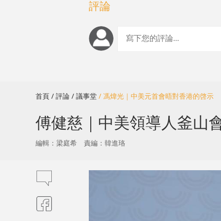
評論
首頁
/ 評論
/ 議事堂
/ 馮煒光｜中美元首會晤對香港的啓示
傅健慈｜中美領導人釜山
編輯：梁庭希
責編：韓進珞