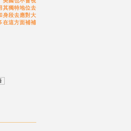
。美國也不會視
用其獨特地位去
和身段去應對大
多在這方面補補
晤