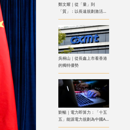
鄭文耀｜從「量」到
「質」：以長遠規劃激活香
港資產管理新動能
吳桐山｜從長鑫上市看香港
的獨特優勢
劉暢｜電力即算力：「十五
五」能源電力規劃為中國AI
競爭築起成本防線