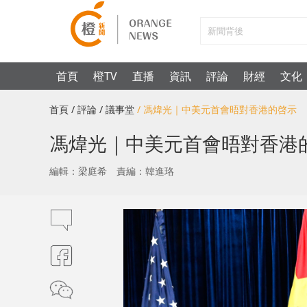
首頁
橙TV
直播
資訊
評論
財經
文化
首頁
/ 評論
/ 議事堂
/ 馮煒光｜中美元首會晤對香港的啓示
馮煒光｜中美元首會晤對香港
編輯：梁庭希
責編：韓進珞