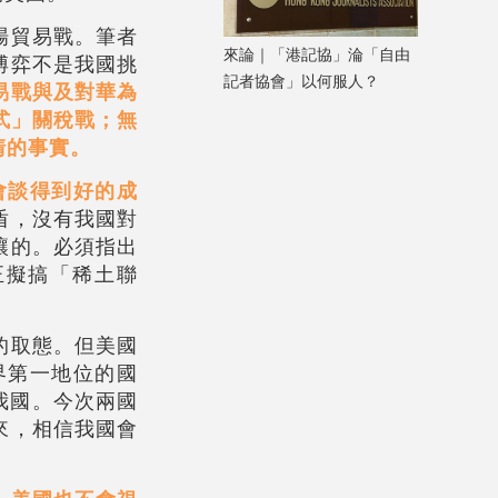
場貿易戰。筆者
來論｜「港記協」淪「自由
博弈不是我國挑
記者協會」以何服人？
易戰與及對華為
式」關稅戰；無
清的事實。
會談得到好的成
盾，沒有我國對
讓的。必須指出
正擬搞「稀土聯
的取態。但美國
界第一地位的國
對我國。今次兩國
來，相信我國會