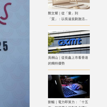
鄭文耀｜從「量」到
「質」：以長遠規劃激活香
港資產管理新動能
吳桐山｜從長鑫上市看香港
的獨特優勢
劉暢｜電力即算力：「十五