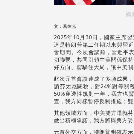
國
文：馮煒光
2025年10月30日，國家主
這是特朗普第二任期以來與習近
會期間。今次會談前，習近平表
切聯繫，共同引領中美關係保持
好方向、駕馭住大局，讓中美關
此次元首會談達成了多項成果，
謂芬太尼關稅，對24%對等關
50%穿透性規則一年，我方也
查，我方同樣暫停反制措施；雙
其他領域方面，中美雙方還就芬
做出積極承諾，我方將與美方妥善
元首外交方面，特朗普明確表示