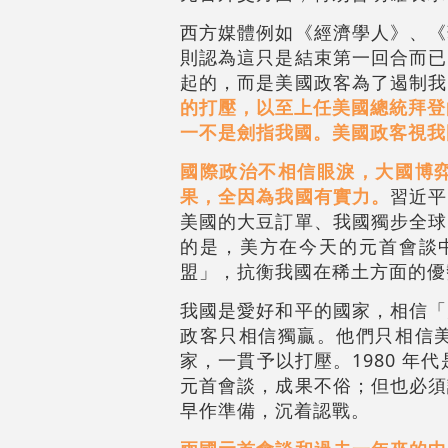
西方媒體例如《經濟學人》、《
則認為這只是結束第一回合而已
起的，而是美國政客為了遏制我
的打壓，以至上任美國總統拜登
一不是劍指我國。美國政客視我
國際政治不相信眼淚，大國博
果，全因為我國有實力。
習近平
美國的大豆訂單、我國獨步全球
的是，美方在今天的元首會談
盟」，抗衡我國在稀土方面的優
我國是愛好和平的國家，相信「
政客只相信獨贏。他們只相信
家，一貫予以打壓。1980 年
元首會談，成果不俗；但也必須
早作準備，沉着認戰。