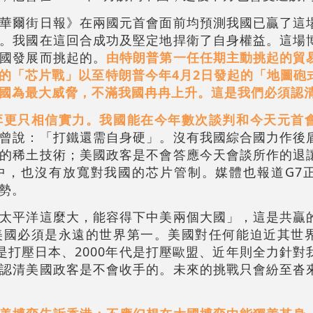
華爾街日報》在兩國元首會面前均預測我國已贏了這
。我國在這回合成功及堅定地捍衛了自身權益。這場
國發展而挑起的。
由特朗普第一任任期主動挑起的貿
的「芯片戰」以至特朗普今年4月2日發起的「地圖砲
國為最大威脅，不滿我國冉冉上升。這是我們必須認
弈更只相信實力。我國能在今年數次談判和今天元首
曾說：「打鐵還需自身硬」。沒有我國綜合國力作後
的稀土技術；美國政客是不會答應今天會談所作的退
中，也沒有放寬對我國的芯片管制。媒體也報道G7
勢。
太平洋這麼大，能容得下中美兩個大國」，這是共贏
美國必須是永遠的世界第一。美國對任何能迫近其世
代是打壓日本、2000年代是打壓歐盟、近年則全力針
認清美國政客是不會收手的。未來的挑戰只會紛至沓