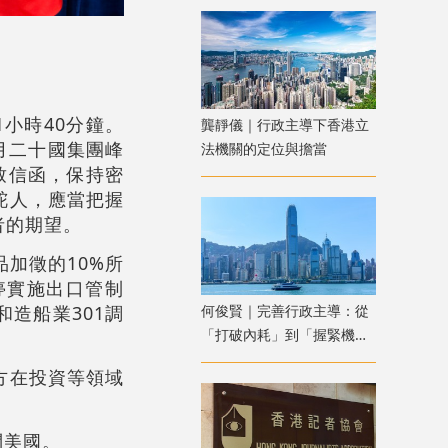
1小時40分鐘。
龔靜儀｜行政主導下香港立
月二十國集團峰
法機關的定位與擔當
致信函，保持密
舵人，應當把握
者的期望。
加徵的10%所
停實施出口管制
何俊賢｜完善行政主導：從
造船業301調
「打破內耗」到「握緊機
遇」
方在投資等領域
問美國。