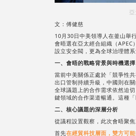
亞
文：傅健慈
10月30日中美領導人在釜山
會晤選在亞太經合組織（APE
設立安全閥，更為全球治理體系
一、會晤的戰略背景與時機選擇
當前中美關係正處於「競爭性共
出口管制持續升級，中國則在關
全球議題上的合作需求依然迫切
鍵領域的合作渠道暢通。這種「
二、核心議題的深層分析
從議程設置觀察，此次會晤聚焦
首先
在經貿科技層面，雙方可能