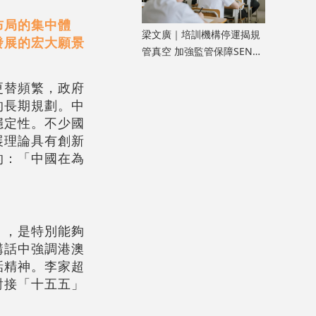
布局的集中體
​梁文廣｜培訓機構停運揭規
發展的宏大願景
管真空 加強監管保障SEN兒
童權益
更替頻繁，政府
的長期規劃。中
穩定性。不少國
展理論具有創新
的：「中國在為
」，是特別能夠
講話中強調港澳
話精神。李家超
對接「十五五」