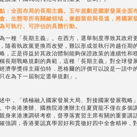
點：全面布局的長期主義。五年規劃是國家發展全面
會、生態等所有關鍵領域，兼顧當前與長遠，將國家
為可執行、可評估的具體行動。
為一種「長期主義」。在西方，選舉制度導致其政府
，隨着執政黨更換而改變，難以形成並執行跨越任期
略，正是得益於其政治體制能夠保證政策的連續性和
稱長期戰略規劃的典範，這種「長期主義」對全球發
經濟學獎得主羅伯特．恩格爾的評價可以說是一語中
只在為下一屆制定選舉規劃」。
述中，「積極融入國家發展大局、對接國家發展戰略
。中央港澳辦、國務院港澳辦主任夏寶龍不僅在多個
親身來港澳調研考察，督導落實習主席有關的重要講
確強調，香港要認真學習好和貫徹好四中全會精神，