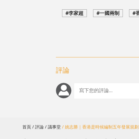
#李家超
#一國兩制
#
評論
首頁
/ 評論
/ 議事堂
/ 姚志勝｜香港是時候編制五年發展規劃