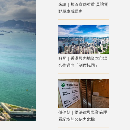
來論｜規管宣傳並重 莫讓電
動單車成隱患
解局｜香港與內地資本市場
合作邁向「制度協同」
傅健慈｜從法律與專業倫理
看記協的公信力危機