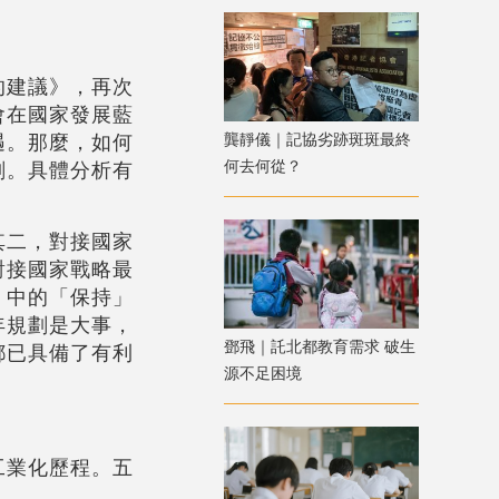
的建議》，再次
會在國家發展藍
遇。那麼，如何
龔靜儀｜記協劣跡斑斑最終
何去何從？
劃。具體分析有
其二，對接國家
對接國家戰略最
」中的「保持」
年規劃是大事，
鄧飛｜託北都教育需求 破生
都已具備了有利
源不足困境
工業化歷程。五