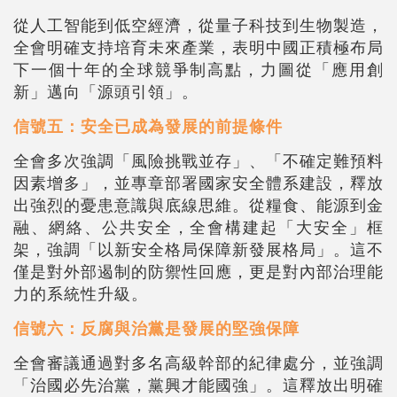
從人工智能到低空經濟，從量子科技到生物製造，
全會明確支持培育未來產業，表明中國正積極布局
下一個十年的全球競爭制高點，力圖從「應用創
新」邁向「源頭引領」。
信號五：安全已成為發展的前提條件
全會多次強調「風險挑戰並存」、「不確定難預料
因素增多」，並專章部署國家安全體系建設，釋放
出強烈的憂患意識與底線思維。從糧食、能源到金
融、網絡、公共安全，全會構建起「大安全」框
架，強調「以新安全格局保障新發展格局」。這不
僅是對外部遏制的防禦性回應，更是對內部治理能
力的系統性升級。
信號六：反腐與治黨是發展的堅強保障
全會審議通過對多名高級幹部的紀律處分，並強調
「治國必先治黨，黨興才能國強」。這釋放出明確