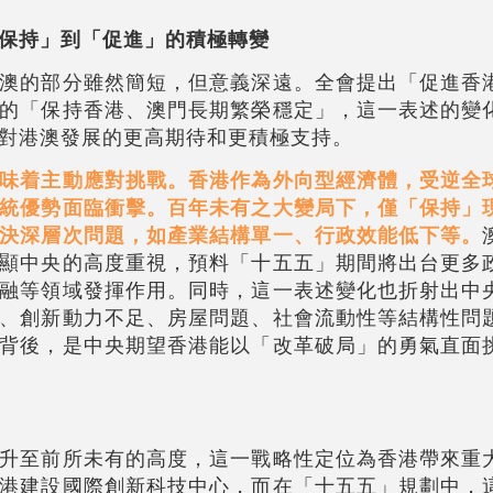
保持」到「促進」的積極轉變
澳的部分雖然簡短，但意義深遠。全會提出「促進香
的「保持香港、澳門長期繁榮穩定」，這一表述的變
對港澳發展的更高期待和更積極支持。
味着主動應對挑戰。香港作為外向型經濟體，受逆全
統優勢面臨衝擊。百年未有之大變局下，僅「保持」
決深層次問題，如產業結構單一、行政效能低下等。
顯中央的高度重視，預料「十五五」期間將出台更多
融等領域發揮作用。同時，這一表述變化也折射出中
、創新動力不足、房屋問題、社會流動性等結構性問
背後，是中央期望香港能以「改革破局」的勇氣直面
升至前所未有的高度，這一戰略性定位為香港帶來重
港建設國際創新科技中心，而在「十五五」規劃中，