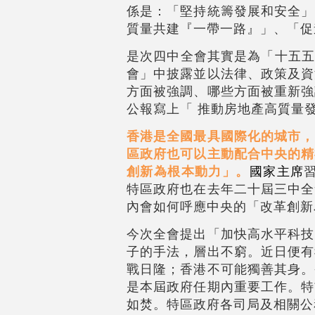
係是：「堅持統籌發展和安全」
質量共建『一帶一路』」、「促
是次四中全會其實是為「十五五
會」中披露並以法律、政策及資
方面被強調、哪些方面被重新強
公報寫上「 推動房地產高質量
香港是全國最具國際化的城市，
區政府也可以主動配合中央的精
創新為根本動力」。
國家主席
特區政府也在去年二十屆三中全
內會如何呼應中央的「改革創新
今次全會提出「加快高水平科技
子的手法，層出不窮。近日便有
戰日隆；香港不可能獨善其身。
是本屆政府任期內重要工作。特
如焚。特區政府各司局及相關公