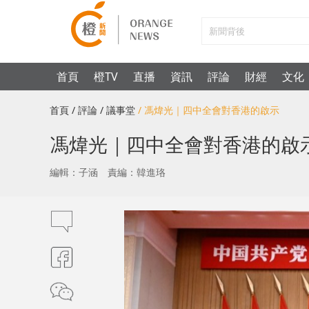
首頁
橙TV
直播
資訊
評論
財經
文化
首頁
/ 評論
/ 議事堂
/ 馮煒光｜四中全會對香港的啟示
馮煒光｜四中全會對香港的啟
編輯：子涵
責編：韓進珞