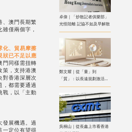
卓偉｜「炒散記者俱樂部」
港、澳門長期繁
光怪陸離 記協不如及早解散
化雖僅兩個字，
球化、貿易摩擦
現狀已不足以應
澳門同樣需扭轉
政策，支持港澳
鄭文耀｜從「量」到
央對香港深層次
「質」：以長遠規劃激活香
題，都需要通過
港資產管理新動能
挑戰，以「主動
大發展機遇。過
吳桐山｜從長鑫上市看香港
這一定位有望得