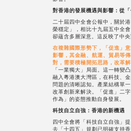
對香港的發展機遇與影響：從「
二十屆四中全會公報中，關於港
榮穩定」，相比十九屆五中全會
卻蘊含多層深意。這反映了中央
在複雜國際形勢下，「促進」意
影響，其金融、航運、貿易等傳
對，需要積極開拓思路，改革解
「一業獨大」局面。這一轉變凸
融入粵港澳大灣區，在科技、金
問題的清晰認知。產業結構單一
改革創新來解決。「促進」二字
作為」的姿態推動自身發展。
科技自立自強：香港的新機遇
四中全會將「科技自立自強」提
去「十四五」規劃已明確支持香