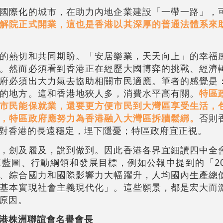
國際化的城市，在助力內地企業建設「一帶一路」，
解院正式開業，這也是香港以其深厚的普通法體系來
的熱切和共同期盼。「安居樂業，天天向上」的幸福
。然而必須看到香港正在經歷大國博弈的挑戰、經濟
府必須出大力氣去協助相關市民適應。筆者的感覺是
的地方。這和香港地狹人多，消費水平高有關。
特區
市民能保就業，還要更方便市民到大灣區享受生活，
，特區政府應努力為香港融入大灣區拆牆鬆綁。
否則
對香港的長遠穩定，埋下隱憂；特區政府宜正視。
，劍及履及，說到做到。因此香港各界宜細讀四中全
藍圖、行動綱領和發展目標，例如公報中提到的「20
、綜合國力和國際影響力大幅躍升，人均國內生產總
基本實現社會主義現代化」。這些願景，都是宏大而
原因。
港株洲聯誼會名譽會長