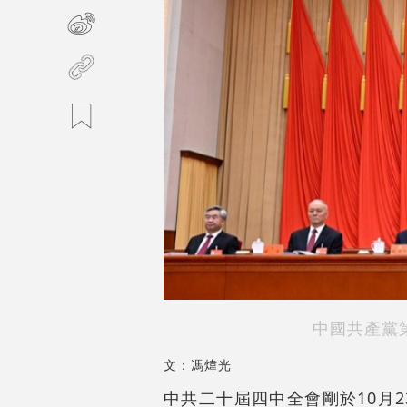
中國共產黨
文：馮煒光
中共二十屆四中全會剛於10月