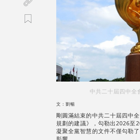
中共二十屆四中全
文：劉暢
剛圓滿結束的中共二十屆四中全
規劃的建議》，勾勒出2026至
凝聚全黨智慧的文件不僅勾勒了
影響。