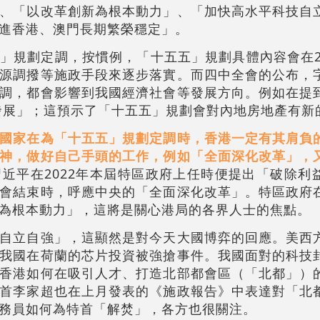
、「以改革創新為根本動力」、「加快高水平科技自
進香港、澳門長期繁榮穩定」。
」規劃定調，按慣例，「十五五」規劃具體內容會在20
源調撥等施政手段來逐步落實。而四中全會的公布，
調，都會影響到我國經濟社會等發展方向。例如在提
發展」；這預示了「十五五」規劃會對內地房地產有新
國家在為「十五五」規劃定調時，香港一定有其肩負
神，做好自己手頭的工作，例如「全面深化改革」，
習近平在2022年本屆特區政府上任時便提出「破除利
會結束時，呼應中央的「全面深化改革」。特區政府
為根本動力」，這將是關心港局的各界人士的焦點。
自立自強」，這顯然是對今天大國博弈的回應。美西
我國在荷蘭的芯片投資被強搶事件。我國面對的科技
香港如何在吸引人才、打造北部都會區（「北都」）
首李家超也在上月發表的《施政報告》中表達對「北
務員如何為特首「解焚」，各方也很關注。