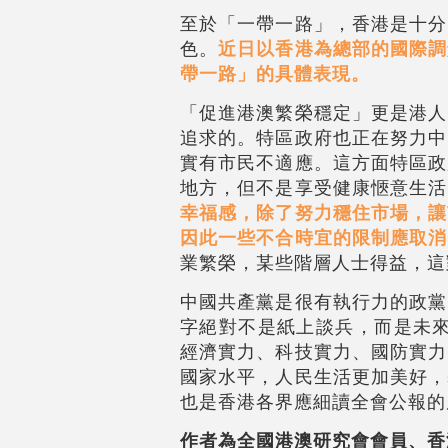
至於「一帶一路」，香港是十分
色。
近
日以香港為總部的國際調
帶一路」的具體表現。
「促進港澳繁榮穩定」更是港人
追求的。特區政府也正在努力中
實有市民不適應。這方面特區政
地方，但不是享受健康愜意生活
幸福感，除了努力穩住市場，讓
因此一些不合時宜的限制應取消
業繁榮，某些階層人士得益，這
中國共產黨是很有執行力的政黨
字絕對不是紙上談兵，而是未來
經濟實力、科技實力、國防實力
國家水平，人民生活更加美好，
也是香港各界應細讀全會公報的
作者為全國港澳研究會會員、香