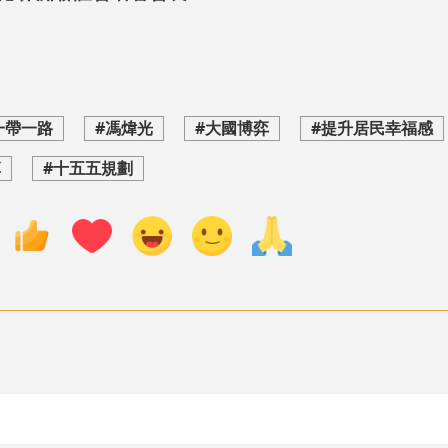
一帶一路
#馮煒光
#大國博弈
#提升居民幸福感
革
#十五五規劃