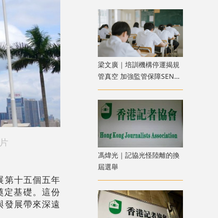
​梁文廣｜培訓機構停運揭規
管真空 加強監管保障SEN兒
童權益
片
馮煒光｜記協光怪陸離的換
屆選舉
展第十五個五年
標奠定基礎。這份
與發展帶來深遠