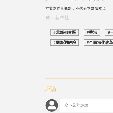
本文為作者觀點，不代表本媒體立場
圖：新華社
#北部都會區
#香港
#
#國際調解院
#全面深化改
評論