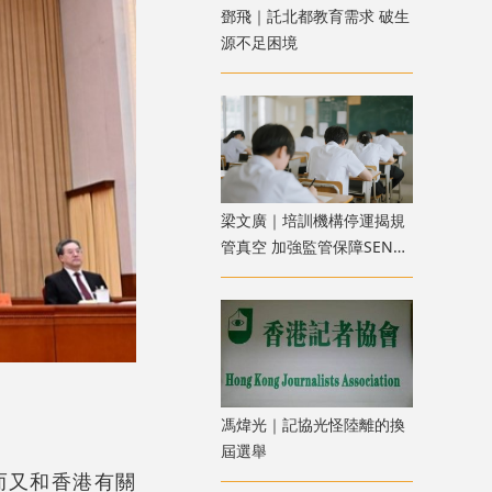
鄧飛｜託北都教育需求 破生
源不足困境
​梁文廣｜培訓機構停運揭規
管真空 加強監管保障SEN兒
童權益
馮煒光｜記協光怪陸離的換
屆選舉
而又和香港有關