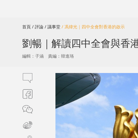
首頁
/ 評論
/ 議事堂
/ 馮煒光｜四中全會對香港的啟示
劉暢｜解讀四中全會與香
編輯：子涵
責編：韓進珞