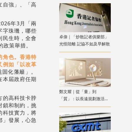
立自強」、「高
26年3月「兩
字字珠璣，哪些
卓偉｜「炒散記者俱樂部」
到民生時，全會
光怪陸離 記協不如及早解散
的政策舉措。
的角色。香港特
又例如「以改革
益固化藩籬」。
在本屆政府任期
鄭文耀｜從「量」到
方的高科技卡脖
「質」：以長遠規劃激活香
封鎖和制約，挑
港資產管理新動能
的科技實力，將
都」發展，心急