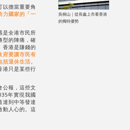
可以擔當重要角
助力國家的「一
吳桐山｜從長鑫上市看香港
的獨特優勢
感是全港市民所
轉型的陣痛，確
：香港是賺錢的
政府要讓市民有
包括退休生活。
香港只是某些行
會公報，這些文
35年實現我國
值達到中等發達
激動人心的。這