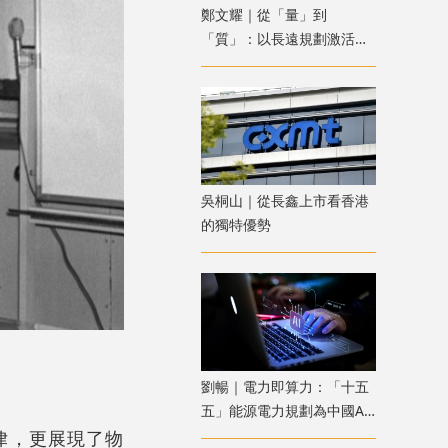
鄭文耀｜從「量」到
「質」：以長遠規劃激活香
港資產管理新動能
吳桐山｜從長鑫上市看香港
的獨特優勢
劉暢｜電力即算力：「十五
五」能源電力規劃為中國AI
競爭築起成本防線
律，更展現了物