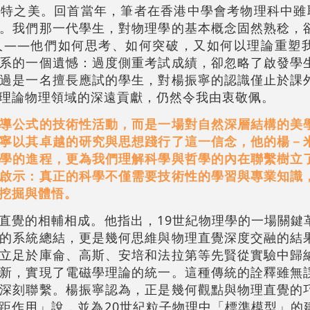
特之美。回首當年，筆者在香港中學會考物理科中雖
。我們那一代學生，對物理學的基本概念固然熟稔，
人——他們如何思考、如何突破，又如何以理論重塑
系的一個遺憾：過度側重考試成績，卻忽略了啟發學
過是一名擅長應試的學生，對楊振寧的認識僅止於課
理論物理領域的深遠貢獻，仍然令我由衷敬佩。
導公式的技術性活動，而是一場對自然深層結構的美
寧以其卓越的研究與思想踐行了這一信念，他的楊－
學的進程，更為我們理解科學與哲學的內在聯繫樹立
啟示：真正的科學不僅需要技術性的學習與專業知識
挖掘與體悟。
直覺的相輔相成。他指出，19世紀物理學的一場關鍵
的系統總結，更是幾何思維與物理直覺深度交融的結
立足於庫侖、高斯、安培和法拉第等先賢從實驗中歸
新，實現了電磁學理論的統一。這種傳統的詮釋雖無
深刻聯繫。楊振寧認為，正是幾何觀點與物理直覺的
距作用」說，並為20世紀粒子物理中「標準模型」的