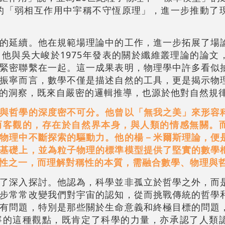
末的「弱相互作用中宇稱不守恆原理」，進一步推動了
的延續。他在規範場理論中的工作，進一步拓展了場
他與吳大峻於1975年發表的關於纖維叢理論的論文
緊密聯繫在一起。這一成果表明，物理學中許多看似
振寧而言，數學不僅是描述自然的工具，更是揭示物
的洞察，既來自嚴密的邏輯推導，也源於他對自然規
與哲學的深度密不可分。他曾以「無我之美」來形容
而客觀的，存在於自然界本身，與人類的情感無關。
物理中不斷探索的驅動力。他的楊－米爾斯理論，便
基礎上，並為粒子物理的標準模型提供了堅實的數學
性之一，而理解對稱性的本質，需融合數學、物理與
了深入探討。他認為，科學並非孤立於哲學之外，而
步常常改變我們對宇宙的認知，從而挑戰傳統的哲學
有問題，特別是那些關於生命意義和終極目標的問題
寧的這種觀點，既肯定了科學的力量，亦承認了人類