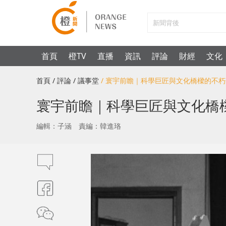
首頁
橙TV
直播
資訊
評論
財經
文化
首頁
/ 評論
/ 議事堂
/ 寰宇前瞻｜科學巨匠與文化橋樑的不
寰宇前瞻｜科學巨匠與文化橋
編輯：子涵
責編：韓進珞