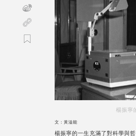
楊振寧
文：黃溢能
楊振寧的一生充滿了對科學與哲