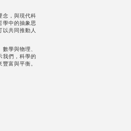
理念，與現代科
哲學中的抽象思
可以共同推動人
、數學與物理、
示我們，科學的
來豐富與平衡。