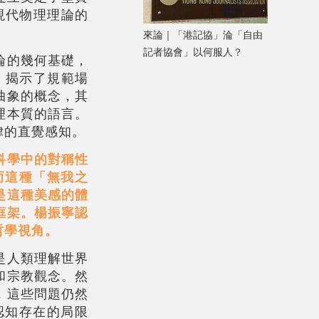
現代物理理論的
來論｜「港記協」淪「自由
記者協會」以何服人？
論的幾何基礎，
，揭示了規範場
抽象的概念，其
理本質的語言。
律的直覺感知。
科學中的對稱性
而這種「無我之
是這種美感的體
框架。楊振寧認
哲學視角。
是人類理解世界
和宗教觀念。然
，這些問題仍然
認知存在的局限