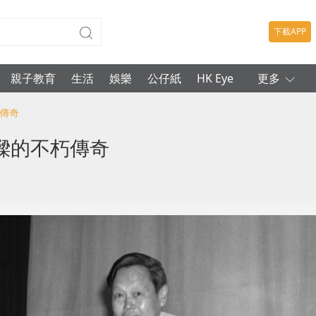
下載APP
親子教育
生活
娛樂
公仔紙
HK Eye
更多
朽傳奇
樑的不朽傳奇