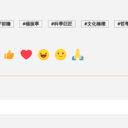
宇前瞻
#楊振寧
#科學巨匠
#文化橋樑
#哲