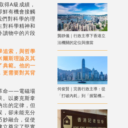
取得A級成績，
卻鮮有機會接觸
我們對科學的理
生對科學精神和
外讀物中的片段
龔靜儀｜行政主導下香港立
法機關的定位與擔當
學追索，與哲學
米爾斯理論及其
了典範。他的一
，更需要對其背
何俊賢｜完善行政主導：從
革命——電磁場
「打破內耗」到「握緊機
果。以麥克斯韋
遇」
納出的定律，但
誤，卻未能充分
巧妙融合，促使
建立奠定了堅實