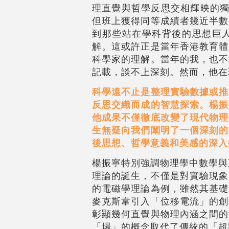
理直覺與哲學反思交相輝映的獨
但班上獲得同等成績者幾近半數
到那些站在學科背後的思想巨
解。這或許正是當年香港教育體
科學家的理解。當年的我，也不
記載，談不上深刻。然而，他在
科學遠不止是整理實驗數據或推
反思交織而成的智慧探索。楊振
他成果不僅徹底改變了現代物理
生無疑向我們闡明了一個深刻的
後思想、哲學意義和美感的深入
楊振寧特別強調物理學中數學與
理論的誕生，不僅是對實驗現象
的電磁學理論為例，雖然其基礎
麥克斯韋引入「位移電流」的創
彰顯幾何直覺與物理內涵之間的
「場」的概念取代了傳統的「超