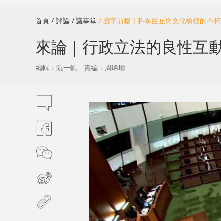
首頁
/ 評論
/ 議事堂
/ 寰宇前瞻｜科學巨匠與文化橋樑的不
來論｜行政立法的良性互動
編輯：阮一帆
責編：周琋瑜