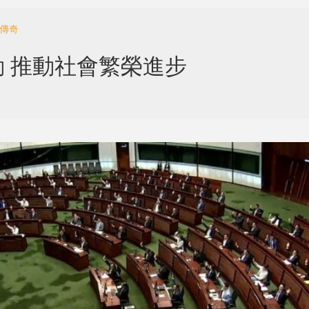
朽傳奇
 推動社會繁榮進步