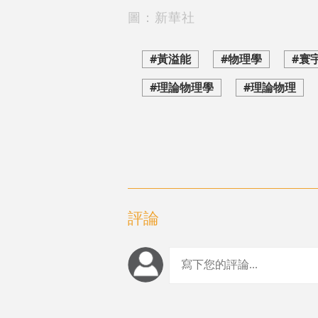
圖：新華社
#黃溢能
#物理學
#寰
#理論物理學
#理論物理
評論