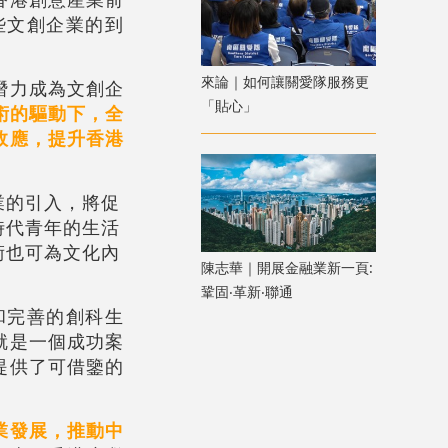
些文創企業的到
來論｜如何讓關愛隊服務更
潛力成為文創企
「貼心」
術的驅動下，全
效應，提升香港
業的引入，將促
時代青年的生活
術也可為文化內
陳志華｜開展金融業新一頁:
鞏固‧革新‧聯通
和完善的創科生
就是一個成功案
提供了可借鑒的
業發展，推動中