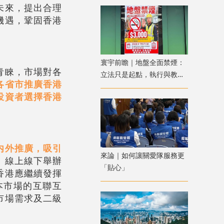
未來，提出合理
機遇，鞏固香港
寰宇前瞻｜地盤全面禁煙：
青睞，市場對各
立法只是起點，執行與教育
各省市推廣香港
才是關鍵
投資者選擇香港
内外推廣，吸引
來論｜如何讓關愛隊服務更
。
線上線下舉辦
「貼心」
香港應繼續發揮
本市場的互聯互
市場需求及二級