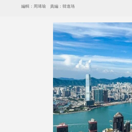
編輯：周琋瑜
責編：韓進珞