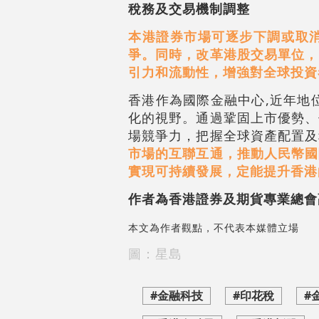
稅務及交易機制調整
本港證券市場可逐步下調或取
爭。同時，改革港股交易單位，
引力和流動性，增強對全球投資
香港作為國際金融中心,近年地
化的視野。通過鞏固上市優勢、
場競爭力，把握全球資產配置及
市場的互聯互通，推動人民幣國
實現可持續發展，定能提升香港
作者為香港證券及期貨專業總會
本文為作者觀點，不代表本媒體立場
圖：星島
#金融科技
#印花稅
#