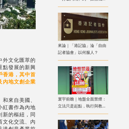
遇」
來論｜「港記協」淪「自由
記者協會」以何服人？
中外文化匯萃的
重點發展的新興
戶香港，其中首
及內地文創企業
寰宇前瞻｜地盤全面禁煙：
」和來自美國、
立法只是起點，執行與教育
小紅書作為內地
才是關鍵
創新的樞紐，同
西文化交流、內
香港創意產業前