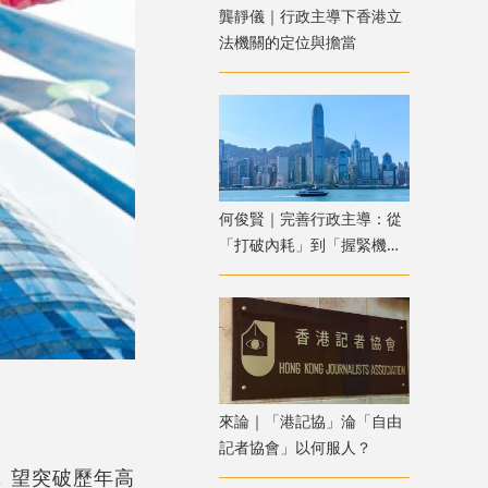
龔靜儀｜行政主導下香港立
法機關的定位與擔當
何俊賢｜完善行政主導：從
「打破內耗」到「握緊機
遇」
來論｜「港記協」淪「自由
記者協會」以何服人？
，望突破歷年高