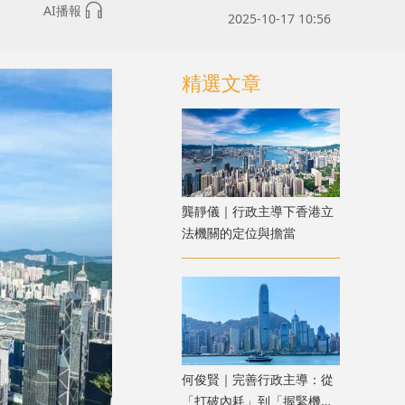
AI播報
2025-10-17 10:56
精選文章
龔靜儀｜行政主導下香港立
法機關的定位與擔當
何俊賢｜完善行政主導：從
「打破內耗」到「握緊機