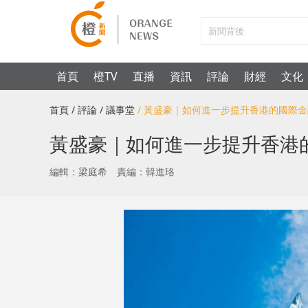
首頁
橙TV
直播
資訊
評論
財經
文化
首頁
/ 評論
/ 議事堂
/ 黃盛豪｜如何進一步提升香港的國際
黃盛豪｜如何進一步提升香港
編輯：梁庭希
責編：韓進珞