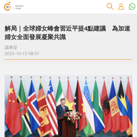
解局｜全球婦女峰會習近平提4點建議 為加速
婦女全面發展凝聚共識
議事堂
2025-10-15 08:51