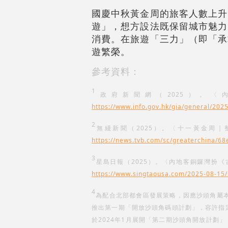
國慶中秋黃金周的旅客人數上升
遊」，想方設法既保留城市魅力
消費。在旅遊「三力」（即「承
遊繁榮。
參考資料：
1
政府新聞網（2025）。
https://www.info.gov.hk/gia/general/2
2
無綫新聞（2025）。〈十一黃金周｜
https://news.tvb.com/sc/greaterchina/
3
星島日報（2025）。〈內地客銅鑼灣扮
https://www.singtaousa.com/20
4
為配合北部都會區發展策略，因應沙頭角屬本
推出第一期「開放沙頭角碼頭計劃」，容許指
於2024年1月展開「第二期沙頭角開放計劃