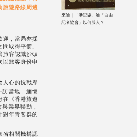
動旅遊路線周邊
來論｜「港記協」淪「自由
記者協會」以何服人？
歡迎，當局亦採
之間取得平衡。
讓旅客認識沙頭
次以旅客身份申
動人心的抗戰歷
一訪當地，緬懷
府在《香港旅遊
會與業界聯動，
針對年青客群的
東省相關機構認