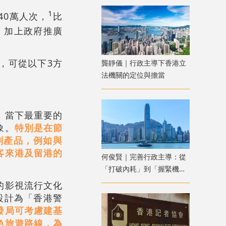
1
40萬人次，
比
，加上政府推廣
，可從以下3方
龔靜儀｜行政主導下香港立
法機關的定位與擔當
，當下最重要的
象。
特別是在節
創產品，例如與
客來港及留港的
何俊賢｜完善行政主導：從
「打破內耗」到「握緊機
遇」
的影視流行文化
設計為「香港警
發局可考慮建基
色旅遊路線，為