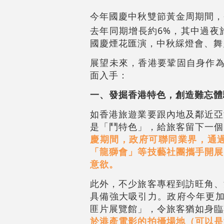
今年國慶中秋雙節黃金周期間，
去年同期增長約6%，其中過夜
國慶煙花匯演，中秋綵燈會、舞
展望未來，香港要鞏固自身作為
面入手：
一、發掘香港特色，創造難忘體
如香港旅遊業要跟內地及鄰近亞
是「鬥特色」，給旅客留下一個
慶期間，政府可聯同業界，通
「龍獅會」等技藝社團攜手開展
意欲。
此外，不少旅客專程到訪旺角、
具備強大吸引力。政府今年更加
匪片展覽館」，令旅客猶如身臨
於港產電影的拍攝場地（可以是