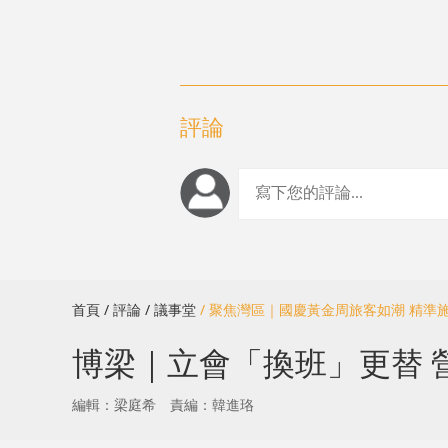
評論
首頁
/ 評論
/ 議事堂
/ 聚焦灣區｜國慶黃金周旅客如潮 精準
博梁｜立會「換班」更替 
編輯：梁庭希
責編：韓進珞