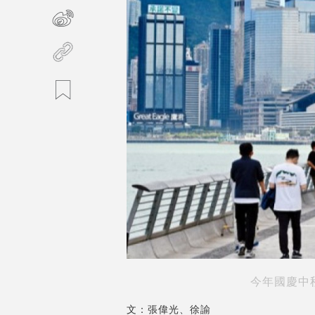
今年國慶中
文：張偉光、徐諭