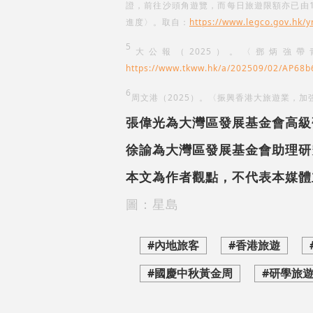
證，前往沙頭角遊覽，而每日旅遊限額亦已由1,
進度〉。取自：
https://www.legco.gov.hk/
5
大公報（2025）。〈鄧炳強
https://www.tkww.hk/a/202509/02/AP68
6
周文港（2025）。〈振興香港大旅遊業，加
張偉光為大灣區發展基金會高級
徐諭為大灣區發展基金會助理研
本文為作者觀點，不代表本媒體
圖：星島
#內地旅客
#香港旅遊
#國慶中秋黃金周
#研學旅