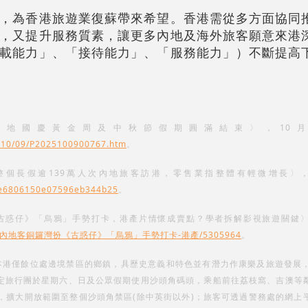
，為香港旅遊業復蘇帶來希望。香港需從多方面協同
，又提升服務質素，讓更多內地及海外旅客願意來港
載能力」、「接待能力」、「服務能力」）不斷提高
〈內地國慶黃金周及中秋節假期圓滿結束〉，10
02510/09/P2025100900767.htm
。
整個長假逾139萬人次內地旅客訪港，零售業指整體有輕微增長〉，
68e6806150e07596eb344b25
。
《古惑仔》「烏鴉」手勢打卡，港產片情懷成賣點？學者拆解影視旅遊關鍵〉
25-08-15/內地客銅鑼灣扮《古惑仔》「烏鴉」手勢打卡-港產/5305964
。
港僅餘位處邊境禁區的鄉鎮，具歷史意義和特色並有潛力作康樂及旅遊發展，保
定旅行團於星期六、日及公眾假期使用沙頭角碼頭，乘船前往荔枝窩、吉澳等
」，擴大開放範圍至整個沙頭角禁區(除中英街以外)；旅客可透過警務處的網上