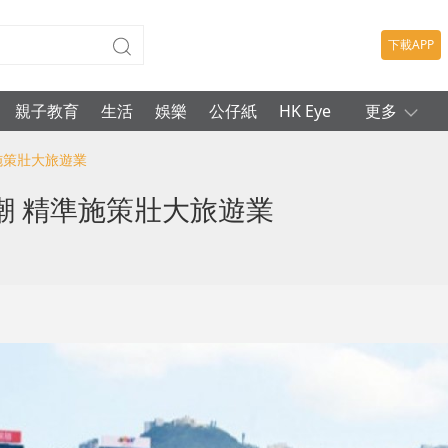
下載APP
親子教育
生活
娛樂
公仔紙
HK Eye
更多
施策壯大旅遊業
潮 精準施策壯大旅遊業