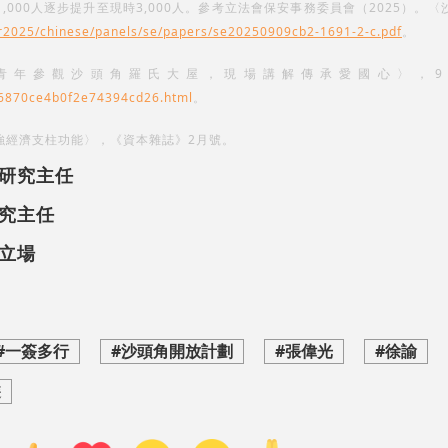
000人逐步提升至現時3,000人。參考立法會保安事務委員會（2025）。
yr2025/chinese/panels/se/papers/se20250909cb2-1691-2-c.pdf
。
帶青年參觀沙頭角羅氏大屋，現場講解傳承愛國心〉，9
b6870ce4b0f2e74394cd26.html
。
強經濟支柱功能〉，《資本雜誌》2月號。
研究主任
究主任
立場
#一簽多行
#沙頭角開放計劃
#張偉光
#徐諭
遊