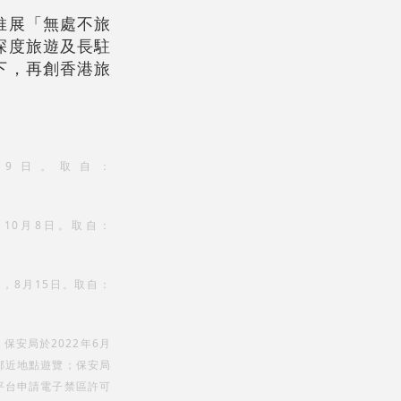
推展「無處不旅
深度旅遊及長駐
下，再創香港旅
月9日。取自：
10月8日。取自：
，8月15日。取自：
安局於2022年6月
鄰近地點遊覽；保安局
平台申請電子禁區許可