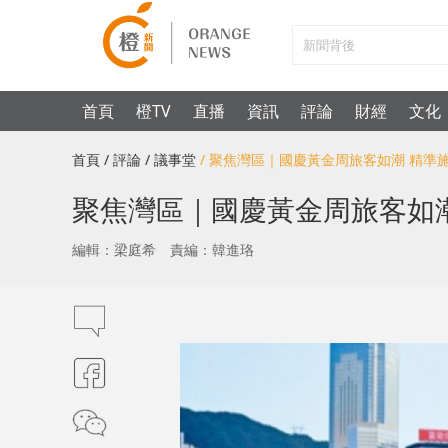
首頁
橙TV
直播
資訊
評論
財經
文化
首頁
/ 評論
/ 議事堂
/ 聚焦灣區｜國慶黃金周旅客如潮 精準
聚焦灣區｜國慶黃金周旅客如
編輯：梁庭希
責編：韓進珞