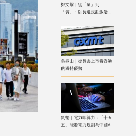
鄭文耀｜從「量」到
「質」：以長遠規劃激活香
港資產管理新動能
吳桐山｜從長鑫上市看香港
的獨特優勢
劉暢｜電力即算力：「十五
五」能源電力規劃為中國AI
競爭築起成本防線