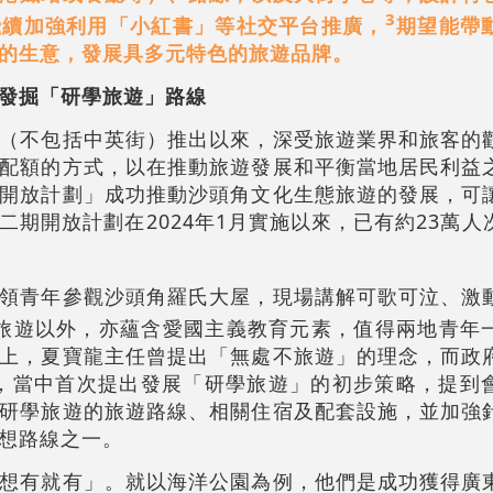
3
繼續加強利用「小紅書」等社交平台推廣，
期望能帶
的生意，發展具多元特色的旅遊品牌。
發掘「研學旅遊」路線
（不包括中英街）推出以來，深受旅遊業界和旅客的
配額的方式，以在推動旅遊發展和平衡當地居民利益
開放計劃」成功推動沙頭角文化生態旅遊的發展，可
二期開放計劃在2024年1月實施以來，已有約23萬人
領青年參觀沙頭角羅氏大屋，現場講解可歌可泣、激
旅遊以外，亦蘊含愛國主義教育元素，值得兩地青年
上，夏寶龍主任曾提出「無處不旅遊」的理念，而政
應，當中首次提出發展「研學旅遊」的初步策略，提到
研學旅遊的旅遊路線、相關住宿及配套設施，並加強
想路線之一。
想有就有」。就以海洋公園為例，他們是成功獲得廣