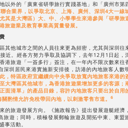
地以外的「廣東省研學旅行實踐基地」和「廣州市第
慮聯合業界，以爭取北京、上海、廣州、深圳4大一線
尤其是大灣區）大、中、小學學生來港參與「研學旅
港旅遊業及教育事業高質量發展。
費
區其他城市之間的人員往來更為頻密，尤其與深圳往
接近。經各方努力爭取及協調下，去年12月1日起，
香港旅遊「一簽多行」簽注，在一年內不限次數來往
自深圳居民來港實施新安排後，訪港的內地旅客人數
此，特區政府宜繼續向中央爭取放寬內地旅客來港的
至大灣區其他城市，為香港旅遊業增加更多的客源；
正面清單」的產品目錄，容許內地旅客只要出於自用
6
讓海關酌情允許免稅帶回內地，以刺激零售市道。
來的旅遊發展方向。《施政報告》提出發展遊艇經濟
展海島旅遊；同時，積極發展郵輪旅遊及開拓中東、東盟
盛事活動。