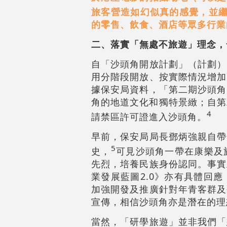
旅客營造如幻似真的感覺，並
的零售、飲食、酒店等眾多行業
二、落實「無處不旅遊」理念，
自「沙頭角開放計劃」（計劃）
用分階段開放、按實際情況增加
據保安局資料，「第二期沙頭角
角的地道文化和獨特景緻；自第
4
請禁區許可證進入沙頭角。
早前，保安局局長鄧炳強親自帶
5
史，
可見沙頭角一帶在康樂及
先烈，培養民族身份認同。事實
業發展藍圖2.0》亦有具體回
加強開發及推廣針對年青客群及
宣傳，相信沙頭角亦是潛在的理
當然，「研學旅遊」並非我們「