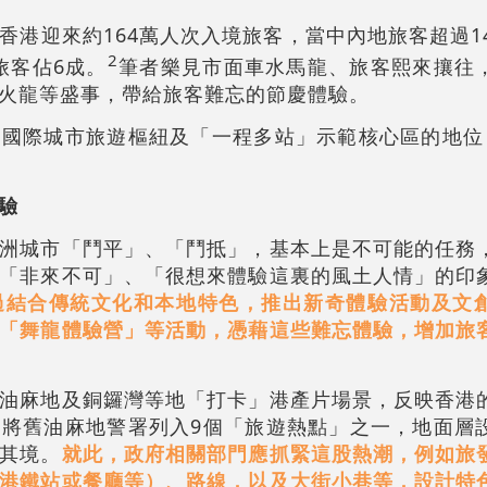
香港迎來約164萬人次入境旅客，當中內地旅客超過1
2
旅客佔6成。
筆者樂見市面車水馬龍、旅客熙來攘往
火龍等盛事，帶給旅客難忘的節慶體驗。
國際城市旅遊樞紐及「一程多站」示範核心區的地位
驗
洲城市「鬥平」、「鬥抵」，基本上是不可能的任務
「非來不可」、「很想來體驗這裏的風土人情」的印
過結合傳統文化和本地特色，推出新奇體驗活動及文
「舞龍體驗營」等活動，憑藉這些難忘體驗，增加旅
油麻地及銅鑼灣等地「打卡」港產片場景，反映香港
將舊油麻地警署列入9個「旅遊熱點」之一，地面層
其境。
就此，政府相關部門應抓緊這股熱潮，例如旅
港鐵站或餐廳等）、路線，以及大街小巷等，設計特