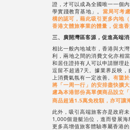
證，才可以成為全國唯一一個內
學實踐教育基地」。
當局可考
構的認可，藉此吸引更多內地（
香港文體旅事業的體量，促進香
三、廣開灣區客源，促進高端消
相比一般內地城市，香港與大灣
利，兩地之間的消費文化亦相當
和居住證持有人可以申請辦理赴
逗留不超過7天。據業界反映，
上消費氣氛有一定改善。
有鑒於
將「一周一行」的安排盡快擴大
慮為本港部份高單價商品設立「
商品超過1.5萬免稅額，亦可
此外，吸引高端旅客亦是政府未
1,000個遊艇泊位，進而發
更多高增值旅客體驗專屬香港的