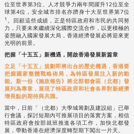
位至世界第3位、人才競爭力兩年間躍升12位至全
球第4位，安全城市排名亦躋身十大至世界第7位
1
。回顧這些成績，正是特區政府和市民的共同努
力，只要未來繼續深化國際交流合作，以更積極的
姿態融入國家發展大局，香港經濟發展必將迎來更
光明的前景。
把握「十五五」新機遇，開啟香港發展新篇章
立足「十五五」規劃即將出台的歷史機遇，香港要
把握國家整體戰略佈局，為特區發展注入新的動
能。新一份《施政報告》將北部都會區（北都）發
展列為專章，展現了特區政府和社會各界對新經濟
增長點的期待與共識。
當中，日前「（北都）大學城籌劃及建設組」已舉
行會議，探討短期內可推展項目的落實方案，相信
特區政府會按部就班推進各項工作，加快北都發
展，帶動香港在經濟深度轉型期下闖出一片天。