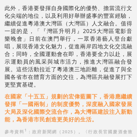
此外，香港要發揮自身國際化的優勢、擔當流行文
化尖端的地位，以及利用好舉辦盛事的豐富經驗，
繼續促進粵港澳大灣區（大灣區）人文融合。值得
一提的是，「『灣區升明月』2025大灣區電影音
樂晚會」日前在澳門舉行，一眾香港藝人登台獻
唱，展現香港文化魅力，促進兩岸四地文化交流融
合；同時，全國運動會在即，香港要全力以赴，展
示運動員的風采與城市活力，推進大灣區融合發
展。這些活動拉近了粵港澳三地距離，促進了與全
國各省市在體育方面的交往，為灣區共融發展打下
更堅實基礎。
在國家「十五五」規劃的宏偉藍圖下，香港應繼續
發揮「一國兩制」的制度優勢，深度融入國家發展
大局及深化國際交流合作，為大灣區建設注入新動
能，為香港市民創造更美好的生活。
1
參考資料
：政府新聞網（2025）。〈行政長官國慶酒會致