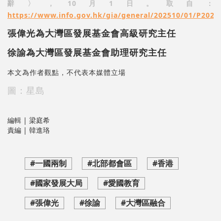
辭〉，10月1日。取自：
https://www.info.gov.hk/gia/general/202510/01/P202
張偉光為大灣區發展基金會高級研究主任
徐諭為大灣區發展基金會助理研究主任
本文為作者觀點，不代表本媒體立場
圖：星島
編輯 | 梁庭希
責編 | 韓進珞
#一國兩制
#北部都會區
#香港
#國家發展大局
#愛國教育
#張偉光
#徐諭
#大灣區融合