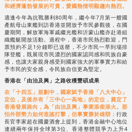
和經濟蓬勃發展的可貴，愛國熱情明顯趨向熱烈。
適逢今年為抗戰勝利80周年，繼今年7月第一艘國
產航母山東艦到訪香港並開放予市民參觀後，在國
慶期間，解放軍海軍戚繼光艦和沂蒙山艦亦赴港組
織艦艇開放活動。過程中，香港市民熱烈歡迎，門
票預約不足1分鐘即已送罄，不少市民一早到場排
隊登艦，既展現市民濃烈的國家認同感和民族自豪
感，也讓大家親身感受到國家強大的軍事實力和給
予市民的安全感，令民族自信更為堅定。
香港在「由治及興」之路收穫豐碩成果
在「十四五」規劃中，國家賦予香港「八大中心」
定位，及後亦有「三中心一高地」的定位，奠定了
香港發展路向，為「由治及興」事業添柴添火。那
怕外部勢力如何造謠打擊，但事實勝於雄辯；
行政
長官李家超在國慶酒會上提到，香港金融中心地位
連續兩年保持全球第3位、香港整體競爭力上升4