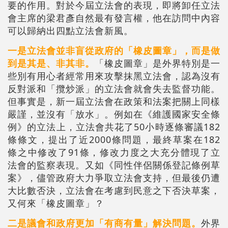
要的作用。對於今屆立法會的表現，即將卸任立法
會主席的梁君彥自然最有發言權，他在訪問中內容
可以歸納出四點立法會新風。
一是立法會並非盲從政府的「橡皮圖章」，而是做
到是其是、非其非。
「橡皮圖章」是外界特別是一
些別有用心者經常用來攻擊抹黑立法會，認為沒有
反對派和「攬炒派」的立法會就會失去監督功能。
但事實是，新一屆立法會在政策和法案把關上同樣
嚴謹，並沒有「放水」。例如在《維護國家安全條
例》的立法上，立法會共花了50小時逐條審議182
條條文，提出了近2000條問題，最終草案在182
條之中修改了91條，修改力度之大充分體現了立
法會的監察表現。又如《同性伴侶關係登記條例草
案》，儘管政府大力爭取立法會支持，但最後仍遭
大比數否決，立法會在考慮到民意之下否決草案，
又何來「橡皮圖章」？
二是議會和政府更加「有商有量」解決問題。
外界