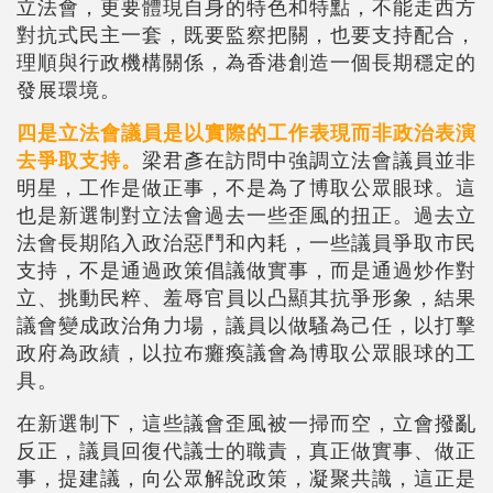
立法會，更要體現自身的特色和特點，不能走西方
對抗式民主一套，既要監察把關，也要支持配合，
理順與行政機構關係，為香港創造一個長期穩定的
發展環境。
四是立法會議員是以實際的工作表現而非政治表演
去爭取支持。
梁君彥在訪問中強調立法會議員並非
明星，工作是做正事，不是為了博取公眾眼球。這
也是新選制對立法會過去一些歪風的扭正。過去立
法會長期陷入政治惡鬥和內耗，一些議員爭取市民
支持，不是通過政策倡議做實事，而是通過炒作對
立、挑動民粹、羞辱官員以凸顯其抗爭形象，結果
議會變成政治角力場，議員以做騷為己任，以打擊
政府為政績，以拉布癱瘓議會為博取公眾眼球的工
具。
在新選制下，這些議會歪風被一掃而空，立會撥亂
反正，議員回復代議士的職責，真正做實事、做正
事，提建議，向公眾解說政策，凝聚共識，這正是