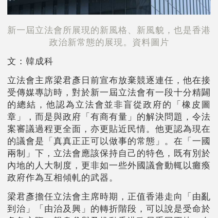
新一屆立法會所展現的新風格、新風貌，也是香港
政治新常態的展現。資料圖片
文：韓成科
立法會主席梁君彥日前宣布放棄競逐連任，他在接
受傳媒專訪時，對於新一屆立法會有一段十分精闢
的總結，他認為立法會並非盲從政府的「橡皮圖
章」，而是與政府「有商有量」的解決問題，令法
案審議過程更全面，亦更貼近民情。他更認為現在
的議會是「真真正正可以做事的常態」。在「一國
兩制」下，立法會應該保持自己的特色，既有別於
內地的人大制度，更非如一些外國議會動輒以癱瘓
政府作為互相傾軋的武器。
梁君彥擔任立法會主席時期，正值香港走向「由亂
到治」「由治及興」的轉折階段，可以說是受命於