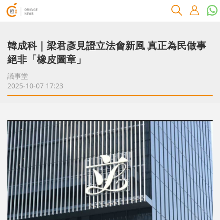
韓成科｜梁君彥見證立法會新風 真正為民做事
絕非「橡皮圖章」
議事堂
2025-10-07 17:23