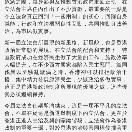
危急之際，親身參與及推動香港政局重回正軌，在
立法會主席任內作出了不少貢獻，最重要的一點是
令立法會真正回到「一國兩制」的初心，回歸自身
職能，行政和立法機關良性互動，共同推動良政善
治，為市民做實事。
新一屆立法會所展現的新風格、新風貌，也是香港
政治新常態的展現。在立法會的配合和支持下，特
區政府成功在經濟民生做了大量的工作，施政效率
大幅提升，在不少西方國家都陷入民主惡鬥、黨同
伐異以至騷亂漩渦之時，香港卻可以排拒政治干
擾，集中精力發展經濟民生，少談政治多做實事，
這正是香港新政治制度所展現的優勝之處，這些優
勢必須繼續保持。
今屆立法會任期即將結束，這是一屆不平凡的立法
會，不單在於這是新選舉制度下的立法會，更在於
香港正進入由治及興的關鍵階段，立法會作為香港
政制的重要一環，對於香港的治與興同樣發揮著重