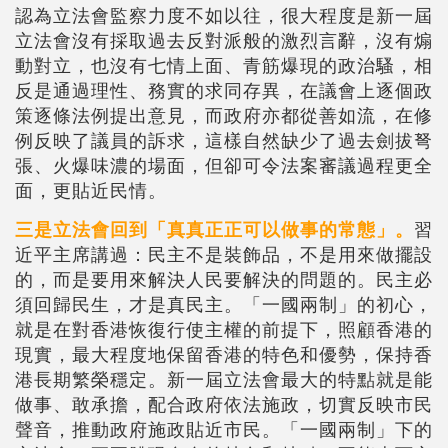
認為立法會監察力度不如以往，很大程度是新一屆
立法會沒有採取過去反對派般的激烈言辭，沒有煽
動對立，也沒有七情上面、青筋爆現的政治騷，相
反是通過理性、務實的求同存異，在議會上逐個政
策逐條法例提出意見，而政府亦都從善如流，在修
例反映了議員的訴求，這樣自然缺少了過去劍拔弩
張、火爆味濃的場面，但卻可令法案審議過程更全
面，更貼近民情。
三是立法會回到「真真正正可以做事的常態」。
習
近平主席講過：民主不是裝飾品，不是用來做擺設
的，而是要用來解決人民要解決的問題的。民主必
須回歸民生，才是真民主。「一國兩制」的初心，
就是在對香港恢復行使主權的前提下，照顧香港的
現實，最大程度地保留香港的特色和優勢，保持香
港長期繁榮穩定。新一屆立法會最大的特點就是能
做事、敢承擔，配合政府依法施政，切實反映市民
聲音，推動政府施政貼近市民。「一國兩制」下的