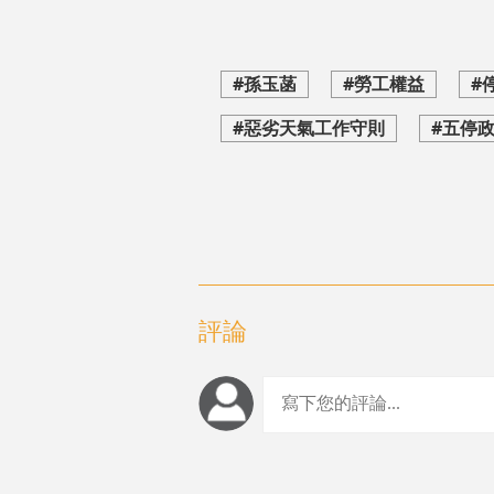
#孫玉菡
#勞工權益
#
#惡劣天氣工作守則
#五停
評論