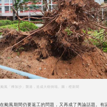
強颱風「樺加沙」襲港，造成大樹倒塌。圖：橙新聞
在颱風期間仍要返工的問題，又再成了輿論話題。有