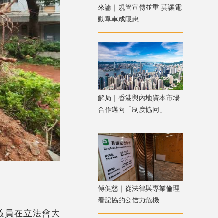
來論｜規管宣傳並重 莫讓電
動單車成隱患
解局｜香港與內地資本市場
合作邁向「制度協同」
傅健慈｜從法律與專業倫理
看記協的公信力危機
議員在立法會大