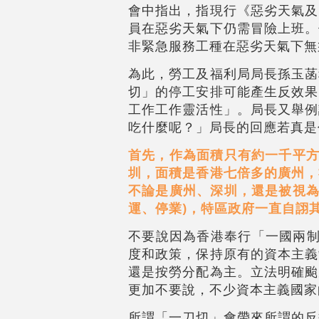
會中指出，指現行《惡劣天氣及
員在惡劣天氣下仍需冒險上班。
非緊急服務工種在惡劣天氣下無
為此，勞工及福利局局長孫玉菡
切」的停工安排可能產生反效果
工作工作靈活性」。局長又舉例
吃什麼呢？」局長的回應若真是
首先，作為面積只有約一千平方
圳，面積是香港七倍多的廣州，
不論是廣州、深圳，還是被視為
運、停業)，特區政府一直自詡
不要說因為香港奉行「一國兩制
度和政策，保持原有的資本主義
還是按勞分配為主。立法明確颱
更加不要說，不少資本主義國家
所謂「一刀切」會帶來所謂的反