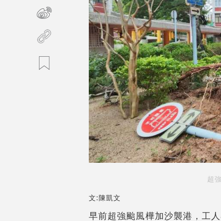
超
文:陳凱文
早前超強颱風樺加沙襲港，工人