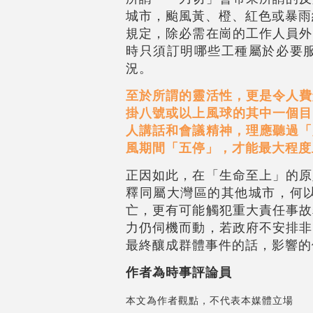
城市，颱風黃、橙、紅色或暴雨
規定，除必需在崗的工作人員外
時只須訂明哪些工種屬於必要
況。
至於所謂的靈活性，更是令人費
掛八號或以上風球的其中一個目
人講話和會議精神，理應聽過「
風期間「五停」，才能最大程度
正因如此，在「生命至上」的原
釋同屬大灣區的其他城市，何
亡，更有可能觸犯重大責任事故
力仍伺機而動，若政府不安排非
最終釀成群體事件的話，影響的
作者為時事評論員
本文為作者觀點，不代表本媒體立場