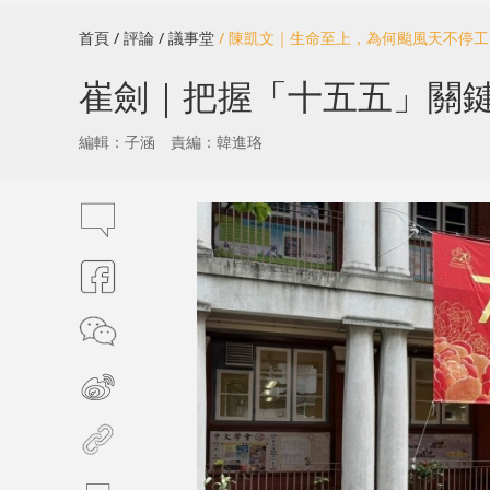
首頁
/ 評論
/ 議事堂
/ 陳凱文｜生命至上，為何颱風天不停工
崔劍｜把握「十五五」關鍵
編輯：子涵
責編：韓進珞