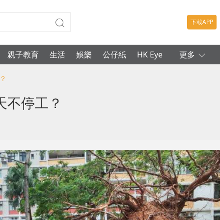
下載APP
親子教育
生活
娛樂
公仔紙
HK Eye
更多
？
天不停工？