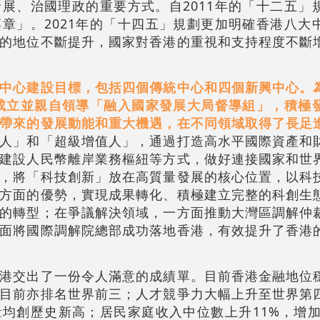
展、治國理政的重要方式。自2011年的「十二五」
章」。2021年的「十四五」規劃更加明確香港八大
的地位不斷提升，國家對香港的重視和支持程度不斷
中心建設目標，包括四個傳統中心和四個新興中心。
年成立並親自領導「融入國家發展大局督導組」，積極
帶來的發展動能和重大機遇，在不同領域取得了長足
人」和「超級增值人」，通過打造高水平國際資產和
建設人民幣離岸業務樞紐等方式，做好連接國家和世
，將「科技創新」放在高質量發展的核心位置，以科
方面的優勢，實現成果轉化、積極建立完整的科創生
的轉型；在爭議解決領域，一方面推動大灣區調解仲
面將國際調解院總部成功落地香港，有效提升了香港
港交出了一份令人滿意的成績單。目前香港金融地位
目前亦排名世界前三；人才競爭力大幅上升至世界第
均創歷史新高；居民家庭收入中位數上升11%，增加了