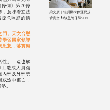
條例》第20條
轉，意味着立法
​梁文廣｜培訓機構停運揭規
被疏忽照顧的情
管真空 加強監管保障SEN兒
童權益
之門。天文台懸
時學習國家領導
展思想，落實颱
活性」，這也解
停工造成人員傷
但內部及外部勢
間或途中傷亡，
局勢。