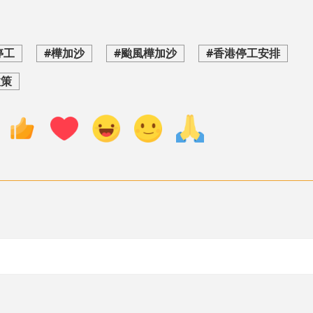
停工
#樺加沙
#颱風樺加沙
#香港停工安排
政策