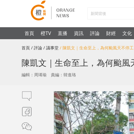
首頁
橙TV
直播
資訊
評論
財經
文化
首頁
/ 評論
/ 議事堂
/ 陳凱文｜生命至上，為何颱風天不停工
陳凱文｜生命至上，為何颱風
編輯：周琋瑜
責編：韓進珞