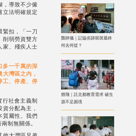
糊，導致不少僱
慮立法明確規定
環緊扣，「一刀
龔靜儀｜記協劣跡斑斑最終
，削弱勞資雙方
何去何從？
人家、殘疾人士
口多一千萬的深
澳大灣區之內，
停工、停產、停
鄧飛｜託北都教育需求 破生
實行社會主義制
源不足困境
按資分配為主，
本質屬性。我們
否兩制無關係。
其他大灣區兄弟