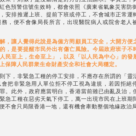
紅色預警信號生效時，都會依照《廣東省氣象災害防御
，安排推遲上班、提前下班或停工，不會城市正常運
服務，便不會像局長所言，出現醫院病人或院舍老人
解，讓人覺得此說是為僱方罔顧員工安全，大開方便
的，是要提醒市民外出有傷亡風險。今屆政府班子不
人民至上，生命至上」，以及「以人民為中心」的發
上保障人民群衆生命財產安全和社會大局穩定。
則下，非緊急工種的停工安排，不應存在所謂的「靈
以會把非緊急用人單位拒不停工視為違規，若因拒絕
罪。此外，政府應當明白，香港當前雖已由亂及治，
緊急工種在惡劣天氣下停工，萬一出現市民在上班期
便不會只局限香港一地，還有機會牽動整個地緣政治