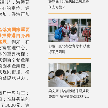
龔靜儀｜記協劣跡斑斑最終
規劃起，港澳部
何去何從？
中心的定位。這
增加，香港正加
為落實國家重要
發揮香港自身獨
進展。
例如，在
鄧飛｜託北都教育需求 破生
財富管理中心、
源不足困境
界的重要橋樑；
技創新引領產業
態圈和產業鏈，
裁規則銜接、構
的國際競爭力，
​梁文廣｜培訓機構停運揭規
穩居世界前三；
管真空 加強監管保障SEN兒
四；進駐香港的
童權益
3000元。這