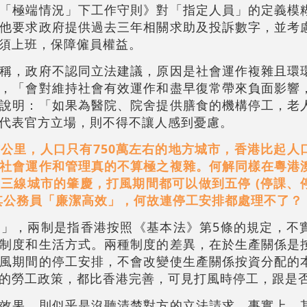
「極端情況」下工作守則》對「指定人員」的定義模
他要求政府提供過去三年相關求助及投訴數字，並考
須上班，保障僱員權益。
稱，政府不認同立法建議，原因是社會運作複雜且環
，「會對維持社會有效運作和盡早復常帶來負面影響
說明：「如果為醫院、院舍提供膳食的機構停工，老
代表官方立場，則不得不讓人感到憂慮。
公里，人口只有750萬左右的地方城市，香港比起人
社會運作和管理真的不算極之複雜。何解同樣在粵港
三線城市的肇慶，打風期間都可以做到五停 (停課、
其公務員「廉潔高效」，何故連停工安排都處理不了？
」，兩制是指香港按照《基本法》第5條的規定，不
制度和生活方式。兩種制度的差異，在於生產關係是
風期間的停工安排，不會改變使生產關係按資分配的
的勞工政策，都比香港完善，可見打風時停工，跟是
效果，則似乎是沒聽清楚對方的立法請求。事實上，